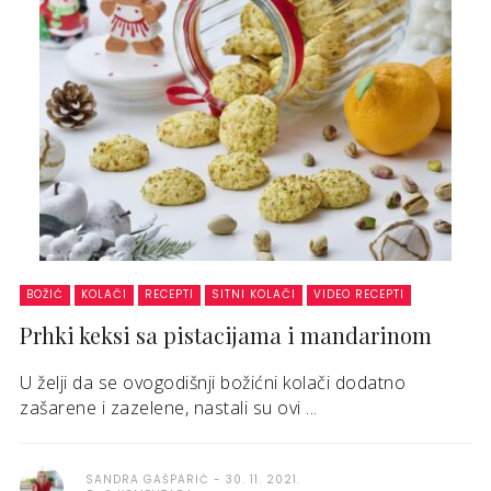
BOŽIĆ
KOLAČI
RECEPTI
SITNI KOLAČI
VIDEO RECEPTI
Prhki keksi sa pistacijama i mandarinom
U želji da se ovogodišnji božićni kolači dodatno
zašarene i zazelene, nastali su ovi ...
SANDRA GAŠPARIĆ
30. 11. 2021.