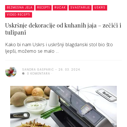
BEZMESNA JELA
RECEPTI
RUČAK
SVAŠTARIJE
USKRS
VIDEO RECEPTI
Uskršnje dekoracije od kuhanih jaja – zečići i
tulipani
Kako bi nam Uskrs i uskršnji blagdanski stol bio što
ljepši, možemo se malo ...
SANDRA GAŠPARIĆ
26. 03. 2024.
0 KOMENTARA