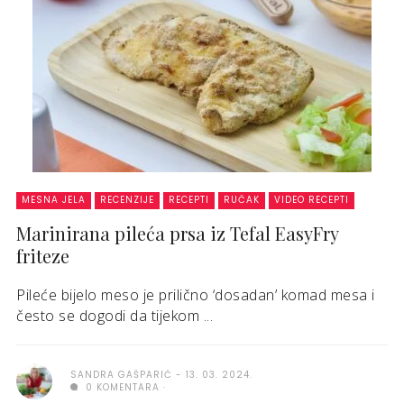
MESNA JELA
RECENZIJE
RECEPTI
RUČAK
VIDEO RECEPTI
Marinirana pileća prsa iz Tefal EasyFry
friteze
Pileće bijelo meso je prilično ‘dosadan’ komad mesa i
često se dogodi da tijekom ...
SANDRA GAŠPARIĆ
13. 03. 2024.
0 KOMENTARA