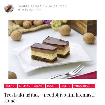
SANDRA GAŠPARIĆ
28. 02. 2024.
0 KOMENTARA
KOLAČI
KREMASTI KOLAČI
RECEPTI
USKRS
VIDEO RECEPTI
Trostruki užitak – neodoljivo fini kremasti
kolač