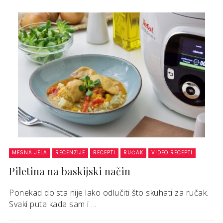
MESNA JELA
RECENZIJE
RECEPTI
RUČAK
VIDEO RECEPTI
Piletina na baskijski način
Ponekad doista nije lako odlučiti što skuhati za ručak.
Svaki puta kada sam i ...