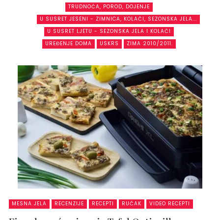
TRUDNOĆA, POROD, DOJENJE
U SUSRET JESENI - ZIMNICA, KOLAČI, SEZONSKA JELA...
U SUSRET LJETU - SEZONSKA JELA I KOLAČI
UREĐENJE DOMA
USKRS
ZIMA 2010/2011.
MESNA JELA
RECENZIJE
RECEPTI
RUČAK
VIDEO RECEPTI