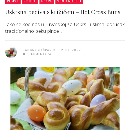
PECIVA
RECEPTI
USKRS
VIDEO RECEPTI
Uskrsna peciva s križićem – Hot Cross Buns
Iako se kod nas u Hrvatskoj za Uskrs i uskrsni doručak
tradicionalno peku pince ...
SANDRA GAŠPARIĆ
12. 04. 2022.
0 KOMENTARA