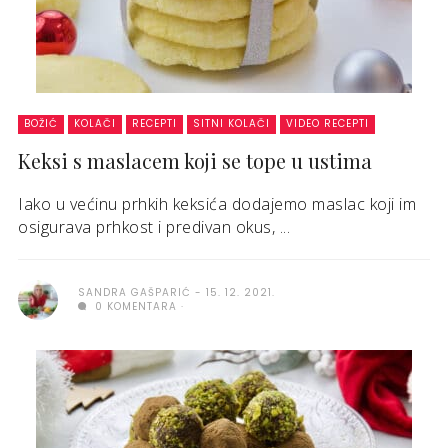
BOŽIĆ
KOLAČI
RECEPTI
SITNI KOLAČI
VIDEO RECEPTI
Keksi s maslacem koji se tope u ustima
Iako u većinu prhkih keksića dodajemo maslac koji im
osigurava prhkost i predivan okus, ...
SANDRA GAŠPARIĆ
15. 12. 2021.
0 KOMENTARA