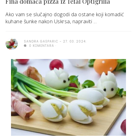
Fina domaća pizza iz Tefal Optigrilla
Ako vam se slučajno dogodi da ostane koji komadić
kuhane šunke nakon Uskrsa, napraviti ...
SANDRA GAŠPARIĆ
27. 03. 2024.
0 KOMENTARA