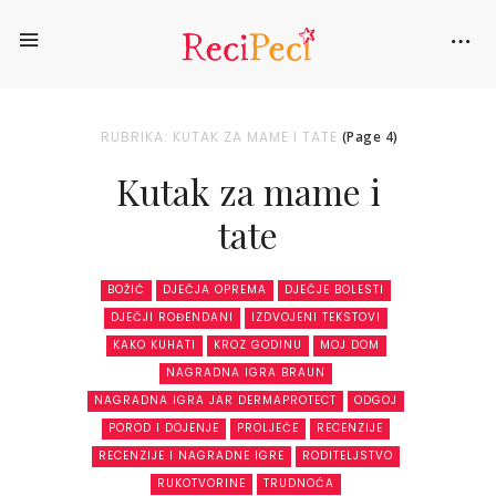
RUBRIKA: KUTAK ZA MAME I TATE
(Page 4)
Kutak za mame i
tate
BOŽIĆ
DJEČJA OPREMA
DJEČJE BOLESTI
DJEČJI ROĐENDANI
IZDVOJENI TEKSTOVI
KAKO KUHATI
KROZ GODINU
MOJ DOM
NAGRADNA IGRA BRAUN
NAGRADNA IGRA JAR DERMAPROTECT
ODGOJ
POROD I DOJENJE
PROLJEĆE
RECENZIJE
RECENZIJE I NAGRADNE IGRE
RODITELJSTVO
RUKOTVORINE
TRUDNOĆA