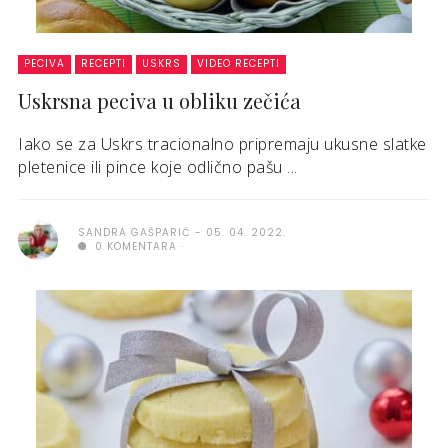
PECIVA
RECEPTI
USKRS
VIDEO RECEPTI
Uskrsna peciva u obliku zečića
Iako se za Uskrs tracionalno pripremaju ukusne slatke
pletenice ili pince koje odlično pašu ...
SANDRA GAŠPARIĆ
05. 04. 2022.
0 KOMENTARA