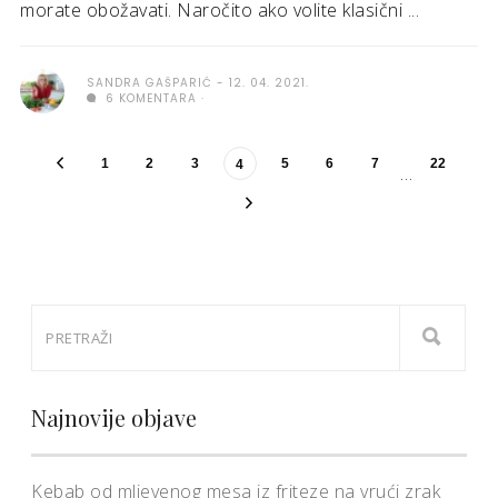
morate obožavati. Naročito ako volite klasični ...
SANDRA GAŠPARIĆ
12. 04. 2021.
6 KOMENTARA
1
2
3
5
6
7
22
4
…
Najnovije objave
Kebab od mljevenog mesa iz friteze na vrući zrak