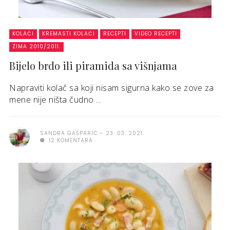
KOLAČI
KREMASTI KOLAČI
RECEPTI
VIDEO RECEPTI
ZIMA 2010/2011.
Bijelo brdo ili piramida sa višnjama
Napraviti kolač sa koji nisam sigurna kako se zove za
mene nije ništa čudno ...
SANDRA GAŠPARIĆ
23. 03. 2021.
12 KOMENTARA