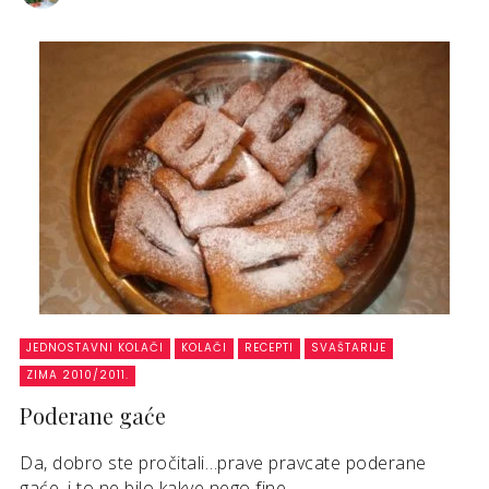
JEDNOSTAVNI KOLAČI
KOLAČI
RECEPTI
SVAŠTARIJE
ZIMA 2010/2011.
Poderane gaće
Da, dobro ste pročitali…prave pravcate poderane
gaće, i to ne bilo kakve nego fine, ...