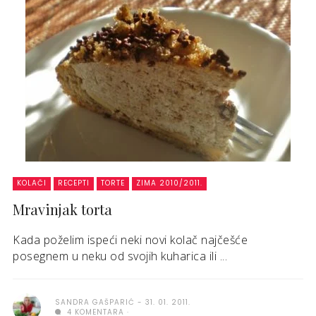
KOLAČI
RECEPTI
TORTE
ZIMA 2010/2011.
Mravinjak torta
Kada poželim ispeći neki novi kolač najčešće
posegnem u neku od svojih kuharica ili ...
SANDRA GAŠPARIĆ
31. 01. 2011.
4 KOMENTARA