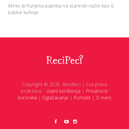
Mirko
o
Punjena paprika na starinski način kao iz
bakine kuhinje
Copyright © 2026. ReciReci | Sva prava
pridržana ::
Uvjeti korištenja
|
Privatnost
korisnika
|
Oglašavanje
|
Kontakt
|
O meni