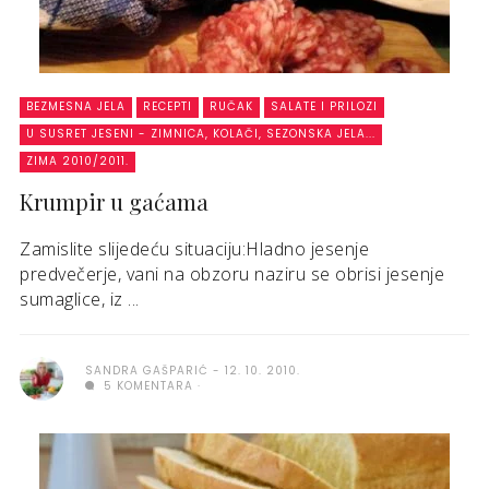
BEZMESNA JELA
RECEPTI
RUČAK
SALATE I PRILOZI
U SUSRET JESENI - ZIMNICA, KOLAČI, SEZONSKA JELA...
ZIMA 2010/2011.
Krumpir u gaćama
Zamislite slijedeću situaciju:Hladno jesenje
predvečerje, vani na obzoru naziru se obrisi jesenje
sumaglice, iz ...
SANDRA GAŠPARIĆ
12. 10. 2010.
5 KOMENTARA