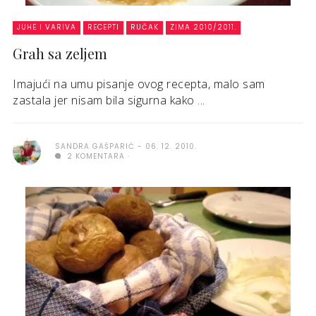
JUHE I VARIVA
RECEPTI
RUČAK
ZIMA 2010/2011.
Grah sa zeljem
Imajući na umu pisanje ovog recepta, malo sam
zastala jer nisam bila sigurna kako ...
SANDRA GAŠPARIĆ
06. 12. 2010.
2 KOMENTARA