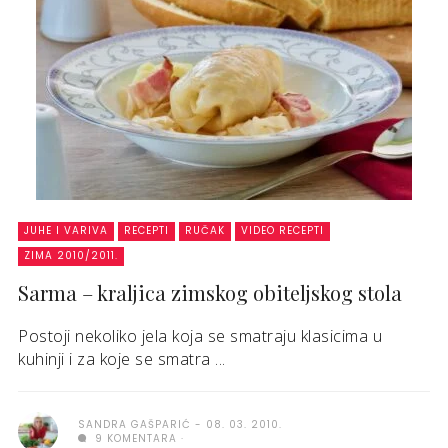
JUHE I VARIVA
RECEPTI
RUČAK
VIDEO RECEPTI
ZIMA 2010/2011.
Sarma – kraljica zimskog obiteljskog stola
Postoji nekoliko jela koja se smatraju klasicima u
kuhinji i za koje se smatra ...
SANDRA GAŠPARIĆ
08. 03. 2010.
9 KOMENTARA