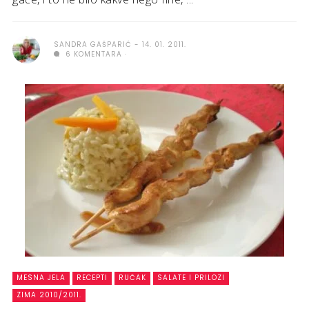
SANDRA GAŠPARIĆ
14. 01. 2011.
6 KOMENTARA
MESNA JELA
RECEPTI
RUČAK
SALATE I PRILOZI
ZIMA 2010/2011.