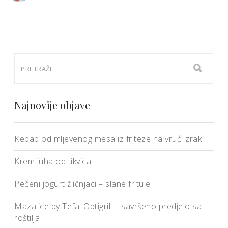
Najnovije objave
Kebab od mljevenog mesa iz friteze na vrući zrak
Krem juha od tikvica
Pečeni jogurt žličnjaci – slane fritule
Mazalice by Tefal Optigrill – savršeno predjelo sa
roštilja