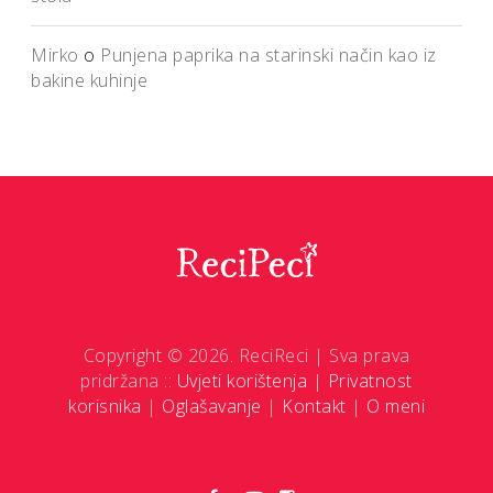
Mirko
o
Punjena paprika na starinski način kao iz
bakine kuhinje
Copyright © 2026. ReciReci | Sva prava
pridržana ::
Uvjeti korištenja
|
Privatnost
korisnika
|
Oglašavanje
|
Kontakt
|
O meni