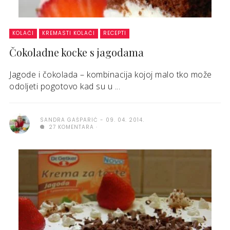
KOLAČI
KREMASTI KOLAČI
RECEPTI
Čokoladne kocke s jagodama
Jagode i čokolada – kombinacija kojoj malo tko može
odoljeti pogotovo kad su u ...
SANDRA GAŠPARIĆ
09. 04. 2014.
27 KOMENTARA