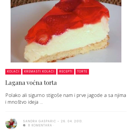
KOLAČI
KREMASTI KOLAČI
RECEPTI
TORTE
Lagana voćna torta
Polako ali sigurno stigoše nam i prve jagode a sa njima
i mnoštvo ideja ...
SANDRA GAŠPARIĆ
26. 04. 2013.
8 KOMENTARA