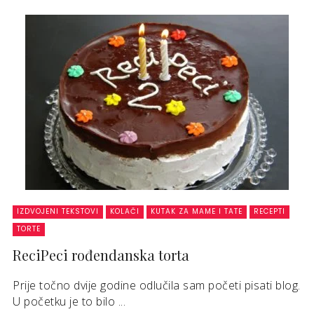
IZDVOJENI TEKSTOVI
KOLAČI
KUTAK ZA MAME I TATE
RECEPTI
TORTE
ReciPeci rođendanska torta
Prije točno dvije godine odlučila sam početi pisati blog.
U početku je to bilo ...