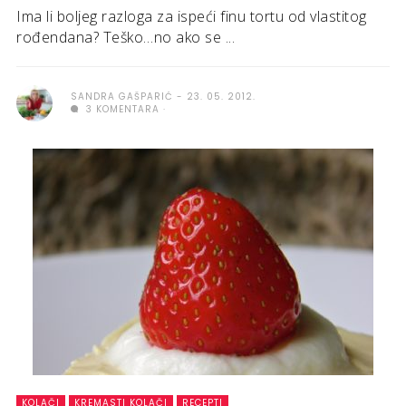
Ima li boljeg razloga za ispeći finu tortu od vlastitog
rođendana? Teško…no ako se ...
SANDRA GAŠPARIĆ
23. 05. 2012.
3 KOMENTARA
KOLAČI
KREMASTI KOLAČI
RECEPTI