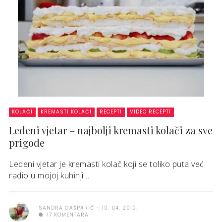
KOLAČI
KREMASTI KOLAČI
RECEPTI
VIDEO RECEPTI
Ledeni vjetar – najbolji kremasti kolači za sve
prigode
Ledeni vjetar je kremasti kolač koji se toliko puta već
radio u mojoj kuhinji ...
SANDRA GAŠPARIĆ
10. 04. 2010.
17 KOMENTARA