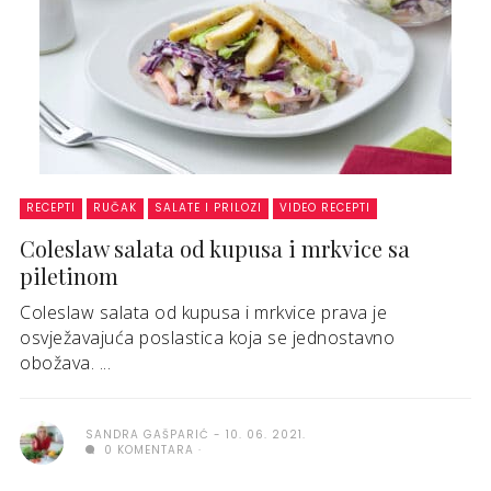
RECEPTI
RUČAK
SALATE I PRILOZI
VIDEO RECEPTI
Coleslaw salata od kupusa i mrkvice sa
piletinom
Coleslaw salata od kupusa i mrkvice prava je
osvježavajuća poslastica koja se jednostavno
obožava. ...
SANDRA GAŠPARIĆ
10. 06. 2021.
0 KOMENTARA