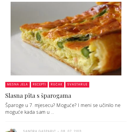
MESNA JELA
RECEPTI
RUČAK
SVAŠTARIJE
Slasna pita s šparogama
Šparoge u 7. mjesecu? Moguće? I meni se učinilo ne
moguće kada sam u ...
SANDRA GAŠPARIĆ
08. 07. 2013.