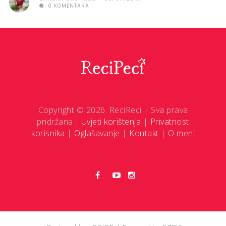
0 KOMENTARA
Copyright © 2026. ReciReci | Sva prava
pridržana ::
Uvjeti korištenja
|
Privatnost
korisnika
|
Oglašavanje
|
Kontakt
|
O meni