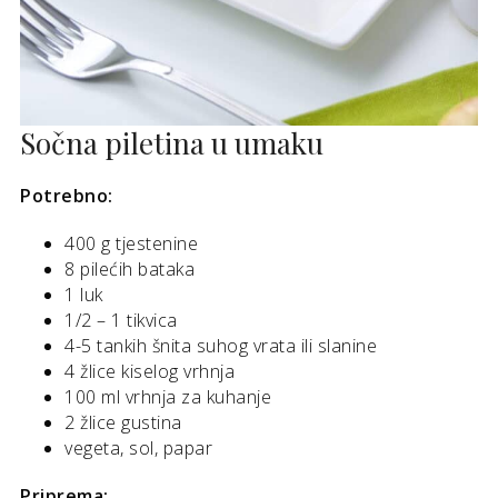
Sočna piletina u umaku
Potrebno:
400 g tjestenine
8 pilećih bataka
1 luk
1/2 – 1 tikvica
4-5 tankih šnita suhog vrata ili slanine
4 žlice kiselog vrhnja
100 ml vrhnja za kuhanje
2 žlice gustina
vegeta, sol, papar
Priprema: