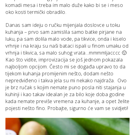
komadi mesa i treba im malo duže kako bi se i meso
oko kosti termički obradilo.
Danas sam ideju o ručku mijenjala doslovce u toku
kuhanja – prvo sam zamislila samo batke pirjane na
luku, pa sam dolila malo vode, pa tikvice, onda i kiselo
vrhnje i na kraju su naši bataci ispali u finom umaku od
vrhnja i tikvica, sa malo suhog vrata…mmmmljacccc 🙂
Kao što vidite, improvizacija se još jednom pokazala
najboljom opcijom. Često mi se događa upravo to da
tijekom kuhanja promijenim nešto, dodam nešto
nepredviđeno i takva jela su mi nekako najdraža. Ovo
je brz ručak s kojim nemate puno posla niti stajanja u
kuhinji i kao takav idealan je za bilo koje doba godine
kada nemate previše vremena za kuhanje, a opet želite
pojesti nešto fino. Probajte, sigurno će vam se svidjeti!