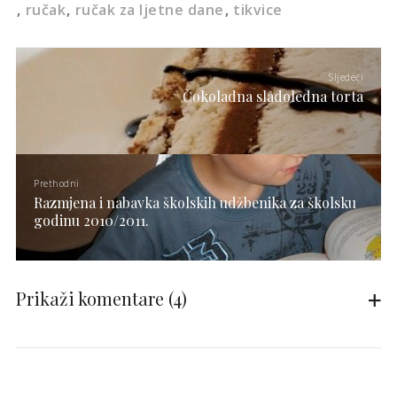
ručak
ručak za ljetne dane
tikvice
Sljedeći
Čokoladna sladoledna torta
Prethodni
Razmjena i nabavka školskih udžbenika za školsku
godinu 2010/2011.
Prikaži komentare
(4)