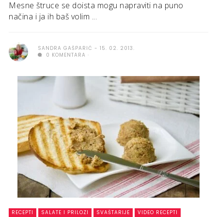
Mesne štruce se doista mogu napraviti na puno
načina i ja ih baš volim ...
SANDRA GAŠPARIĆ
15. 02. 2013.
0 KOMENTARA
RECEPTI
SALATE I PRILOZI
SVAŠTARIJE
VIDEO RECEPTI