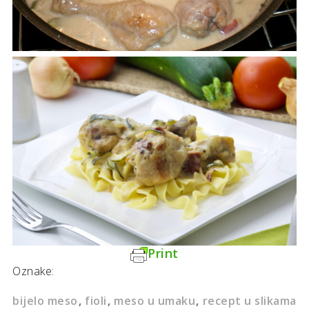
Print
Oznake:
bijelo meso
fioli
meso u umaku
recept u slikama