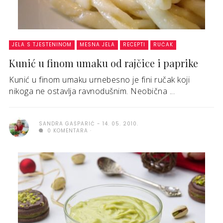
JELA S TJESTENINOM
MESNA JELA
RECEPTI
RUČAK
Kunić u finom umaku od rajčice i paprike
Kunić u finom umaku urnebesno je fini ručak koji
nikoga ne ostavlja ravnodušnim. Neobična ...
SANDRA GAŠPARIĆ
14. 05. 2010.
0 KOMENTARA