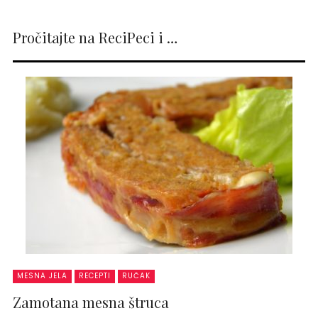
Pročitajte na ReciPeci i …
MESNA JELA
RECEPTI
RUČAK
Zamotana mesna štruca