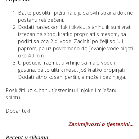
Batke posoliti i pržiti na ulju sa svih strana dok ne
postanu reš pečeni.
Dodati nasjeckani luk i tikvicu, slaninu ili suhi vrat
izrezan na sitno, kratko propirjati s mesom, pa
podliti sa cca 2 dl vode. Začiniti po želji solju i
paprom, pa uz povremeno dolijevanje vode pirjati
oko 40 min.
U posudici razmutiti vrhnje sa malo vode i
gustina, pa to uliti k mesu. Još kratko propirjati.
Dodati sitno kosani peršin, a može i bez njega.
Poslužiti uz kuhanu tjesteninu ili njoke i miješanu
salatu.
Dobar tek!
Zanimljivosti o tjestenini…
Recept u slikama: