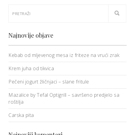
Najnovije objave
Kebab od mljevenog mesa iz friteze na vrući zrak
Krem juha od tikvica
Pečeni jogurt žličnjaci – slane fritule
Mazalice by Tefal Optigrill – savršeno predjelo sa
roštilja
Carska pita
Najnoviji komentari