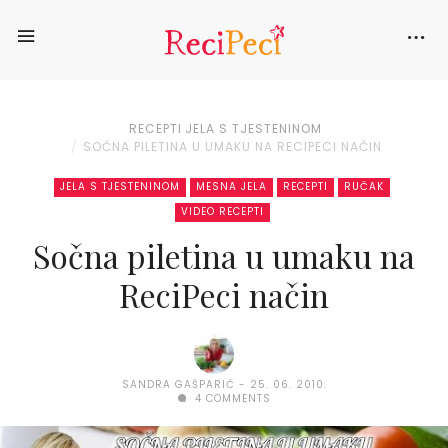
RECEPTI
JELA S TJESTENINOM
SOČNA PILETINA U UMAKU NA RECIPECI NAČIN
JELA S TJESTENINOM
MESNA JELA
RECEPTI
RUČAK
VIDEO RECEPTI
Sočna piletina u umaku na
ReciPeci način
SANDRA GAŠPARIĆ
25. 06. 2010.
4 COMMENTS