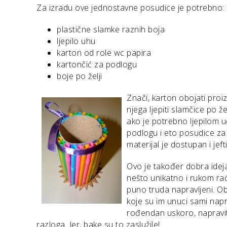
Za izradu ove jednostavne posudice je potrebno:
plastične slamke raznih boja
ljepilo uhu
karton od role wc papira
kartončić za podlogu
boje po želji
Znači, karton obojati proiz
njega ljepiti slamčice po žel
ako je potrebno ljepilom uč
podlogu i eto posudice za s
materijal je dostupan i jefti
Ovo je također dobra idej
nešto unikatno i rukom rađe
puno truda napravljeni. O
koje su im unuci sami napr
rođendan uskoro, napravit
razloga. Jer, bake su to zaslužile!