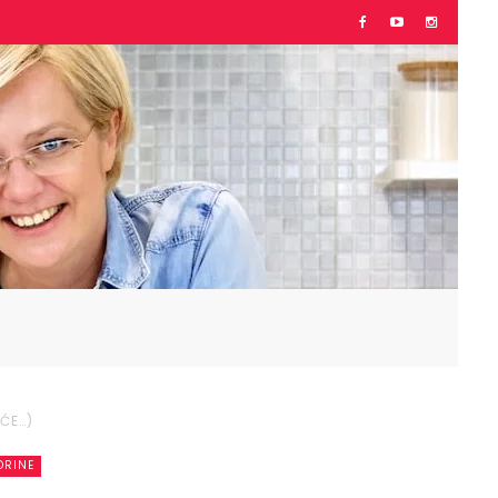
EĆE…)
ORINE