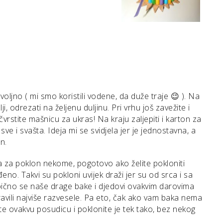
voljno ( mi smo koristili vodene, da duže traje 😉 ). Na
ji, odrezati na željenu duljinu. Pri vrhu još zavežite i
vrstite mašnicu za ukras! Na kraju zaljepiti i karton za
ve i svašta. Ideja mi se svidjela jer je jednostavna, a
n.
a za poklon nekome, pogotovo ako želite pokloniti
no. Takvi su pokloni uvijek draži jer su od srca i sa
bično se naše drage bake i djedovi ovakvim darovima
avili najviše razvesele. Pa eto, čak ako vam baka nema
e ovakvu posudicu i poklonite je tek tako, bez nekog