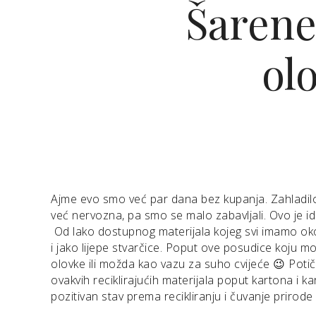
Šarene
ol
Ajme evo smo već par dana bez kupanja. Zahladilo 
već nervozna, pa smo se malo zabavljali. Ovo je ide
Od lako dostupnog materijala kojeg svi imamo ok
i jako lijepe stvarčice. Poput ove posudice koju mo
olovke ili možda kao vazu za suho cvijeće 😉 Potič
ovakvih reciklirajućih materijala poput kartona i ka
pozitivan stav prema recikliranju i čuvanje prirode