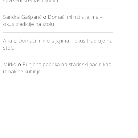
savršeni kremasti kolači
Sandra Gašparić
o
Domaći mlinci s jajima –
okus tradicije na stolu
Ana
o
Domaći mlinci s jajima – okus tradicije na
stolu
Mirko
o
Punjena paprika na starinski način kao
iz bakine kuhinje