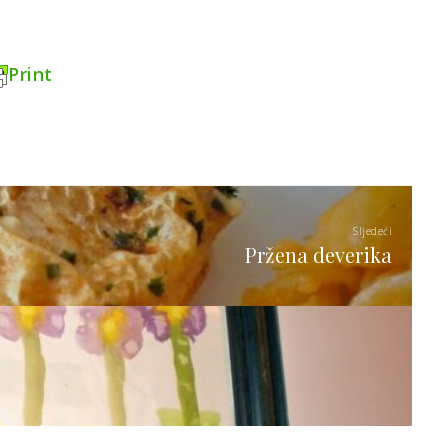
Print
Sljedeći
Pržena deverika