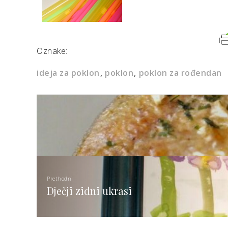
Oznake:
ideja za poklon
poklon
poklon za rođendan
Prethodni
Dječji zidni ukrasi