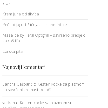
zrak
Krem juha od tikvica
Pečeni jogurt žličnjaci – slane fritule
Mazalice by Tefal Optigrill – savršeno predjelo
sa roštilja
Carska pita
Najnoviji komentari
Sandra Gašparić
o
Kesten kocke sa plazmom
su savršeni kremasti kolači
vedran
o
Kesten kocke sa plazmom su