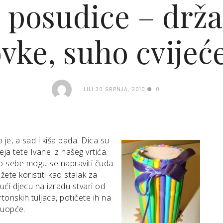
 posudice – držal
ovke, suho cvijeć
LILI
30 SRPNJA, 2010
0
je, a sad i kiša pada. Dica su
ja tete Ivane iz našeg vrtića.
o sebe mogu se napraviti čuda
žete koristiti kao stalak za
ući djecu na izradu stvari od
rtonskih tuljaca, potičete ih na
 uopće.