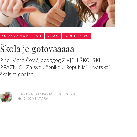
KUTAK ZA MAME I TATE
ODGOJ
RODITELJSTVO
Škola je gotovaaaaa
Piše: Mara Čović, pedagog ŽIVJELI ŠKOLSKI
PRAZNICI! Za sve učenike u Republici Hrvatskoj
školska godina ...
SANDRA GAŠPARIĆ
16. 06. 2011.
0 KOMENTARA