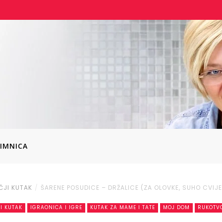
IMNICA
ČJI KUTAK
ŠARENE POSUDICE – DRŽALICE (ZA OLOVKE, SUHO CVIJ
I KUTAK
IGRAONICA I IGRE
KUTAK ZA MAME I TATE
MOJ DOM
RUKOTV