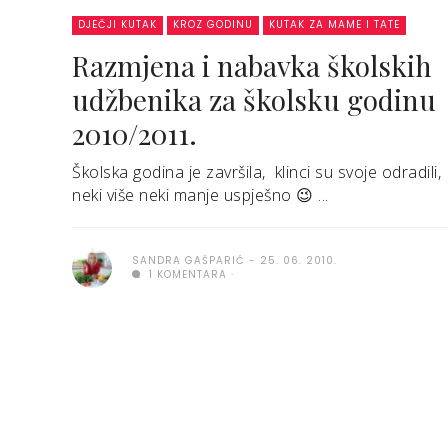
DJEČJI KUTAK
KROZ GODINU
KUTAK ZA MAME I TATE
Razmjena i nabavka školskih
udžbenika za školsku godinu
2010/2011.
Školska godina je završila, klinci su svoje odradili,
neki više neki manje uspješno 😉 ...
SANDRA GAŠPARIĆ
25. 06. 2010.
1 KOMENTARA