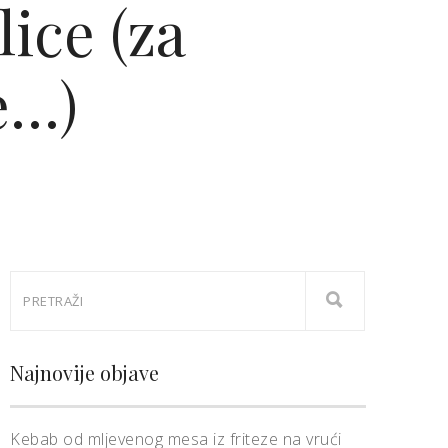
ice (za
e…)
Najnovije objave
Kebab od mljevenog mesa iz friteze na vrući