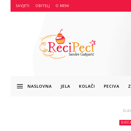
SAVJETI
OBITELJ
O MENI
NASLOVNA
JELA
KOLAČI
PECIVA
Z
DJE
DJEČJ