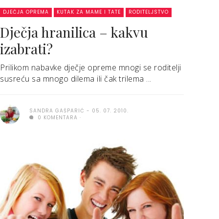
DJEČJA OPREMA
KUTAK ZA MAME I TATE
RODITELJSTVO
Dječja hranilica – kakvu
izabrati?
Prilikom nabavke dječje opreme mnogi se roditelji
susreću sa mnogo dilema ili čak trilema ...
SANDRA GAŠPARIĆ
05. 07. 2010.
0 KOMENTARA