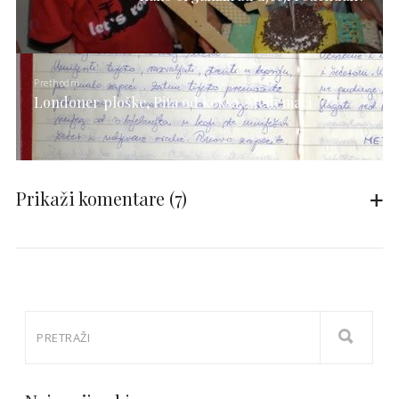
Prethodni
Londoner ploške, Pita od keksa, Medenjaci
Prikaži komentare
(7)