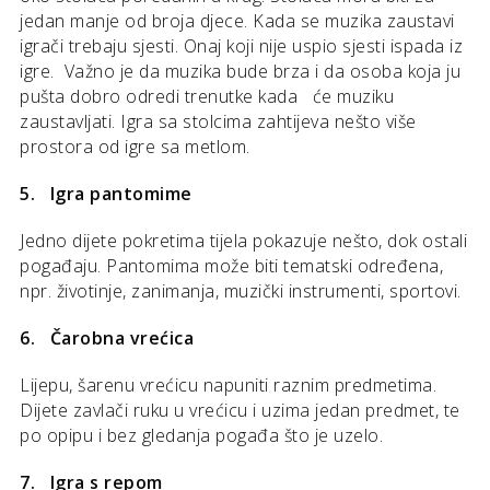
jedan manje od broja djece. Kada se muzika zaustavi
igrači trebaju sjesti. Onaj koji nije uspio sjesti ispada iz
igre. Važno je da muzika bude brza i da osoba koja ju
pušta dobro odredi trenutke kada će muziku
zaustavljati. Igra sa stolcima zahtijeva nešto više
prostora od igre sa metlom.
5. Igra pantomime
Jedno dijete pokretima tijela pokazuje nešto, dok ostali
pogađaju. Pantomima može biti tematski određena,
npr. životinje, zanimanja, muzički instrumenti, sportovi.
6. Čarobna vrećica
Lijepu, šarenu vrećicu napuniti raznim predmetima.
Dijete zavlači ruku u vrećicu i uzima jedan predmet, te
po opipu i bez gledanja pogađa što je uzelo.
7. Igra s repom