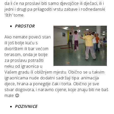
da li će na proslavi biti samo djevojčice ili dječaci, ili i
jedni i drugi pa prilagoditi vrstu zabave i rođnedanski
‘štih’ tome.
PROSTOR
Ako nemate poveći stan
ili još bolje kuću s
dvorištem ili bar većom
terasom, onda je bolje
za proslavu potražiti
neku od igraonica u
Vašem gradu ili obližnjem mjestu. Obično se u takvim
igraonicama nude dodatni sadržaji tipa: animacija
djece, hrana a ponegdje čak i torta. Obično je sve
stvar dogovora, i naravno cijene, koje znaju biti ne baš
male 😉
POZIVNICE