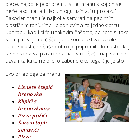
djece, najbolje je pripremiti sitnu hranu s kojom se
neće jako uprljati i koju mogu uzimati u ‘prolazu’.
Također hranu je najbolje servirati na papirnim ili
plastičnim tanjurima i pladnjevima za jednokratnu
uporabu, kao i piće u takovim čašama, pa ćete si tako
smanjiti i vrijeme čišćenja nakon proslave! Ukoliko
rabite plastične čaše dobro je pripremiti flomaster koji
se ne skida sa plastike pa na svaku čašu napisati ime
uzvanika kako ne bi bilo zabune oko toga čije je što.
Evo prijedloga za hranu:
Lisnate štapić
hrenovke
Klipići s
hrenovkama
Pizza pužići
Šareni topli
sendviči
Pizza