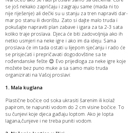
se još nekako zapričaju i zaigraju same (mada ni to
nije riješenje) ali dečki su u stanju za tren napraviti dar-
mar po stanu ili dvorištu. Zato si dajte malo truda i
pokušajte napraviti plan zabave i igara za ta 2-3 sata
koliko traje proslava. Djeca će biti zadovoljnija ako ih
netko usmjeri na neke igre i ako im da ideju. Sama
proslava će im tada ostati u lijepom sjećanju i rado će
se prisjećati i prepričavati dogodovštine sa te
rođendanske fešte 😉 Evo prijedloga za neke igre koje
možete bez puno muke a sa samo malo truda
organizirati na Vašoj proslavi:
1. Mala kuglana
Plastične bočice od soka ukrasiti šarenim ili kolaž
papirom, te napuniti vodom do 2 cm visine bočice. To
su čunjevi koje djeca gađaju loptom. Ako je lopta
lagana,čunjeve i ne treba puniti vodom.