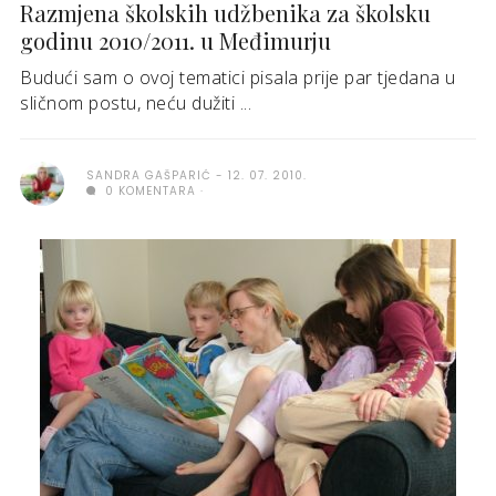
Razmjena školskih udžbenika za školsku
godinu 2010/2011. u Međimurju
Budući sam o ovoj tematici pisala prije par tjedana u
sličnom postu, neću dužiti ...
SANDRA GAŠPARIĆ
12. 07. 2010.
0 KOMENTARA