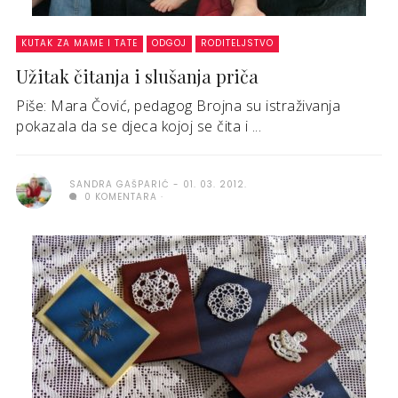
KUTAK ZA MAME I TATE
ODGOJ
RODITELJSTVO
Užitak čitanja i slušanja priča
Piše: Mara Čović, pedagog Brojna su istraživanja
pokazala da se djeca kojoj se čita i ...
SANDRA GAŠPARIĆ
01. 03. 2012.
0 KOMENTARA