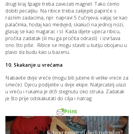
drugi kraj špage treba zavezati magnet. Tako ćemo
dobiti pecaljku. Na ribice treba zalijepiti papiriće s
raznim zadacima, npr. napravi 5 čučnjeva, valjaj se kao
palačinka, hodaj kao medvjed, skakući na jednoj nozi,
glasaj se kao magarac i sl. Kada dijete upeca ribicu,
pročita zadatak (ili mu ga pročita odrasli) i izvršava
ono što piše. Ribice se mogu staviti u kutiju obojanu u
plavo da budu kao u bazenu.
10. Skakanje u vrećama
Nabavite dvije vreće (mogu biti jutene ili velike vreće za
smeće). Djecu podijelite u dvije ekipe. Natjecatelj ulazi
u vreću i rukama je drži stegnutu oko struka. Zadatak
je što prije odskakutati do cilja i natrag.
Print
Sljedeći
Kako organizirati dječji rođendan?