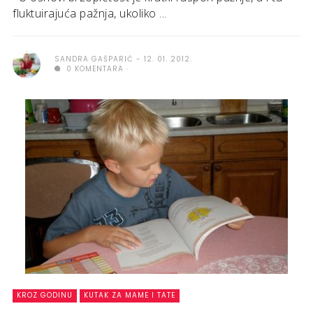
fluktuirajuća pažnja, ukoliko ...
SANDRA GAŠPARIĆ
12. 01. 2012.
0 KOMENTARA
KROZ GODINU
KUTAK ZA MAME I TATE