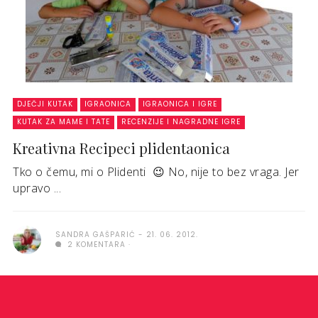
DJEČJI KUTAK
IGRAONICA
IGRAONICA I IGRE
KUTAK ZA MAME I TATE
RECENZIJE I NAGRADNE IGRE
Kreativna Recipeci plidentaonica
Tko o čemu, mi o Plidenti 😉 No, nije to bez vraga. Jer
upravo ...
SANDRA GAŠPARIĆ
21. 06. 2012.
2 KOMENTARA