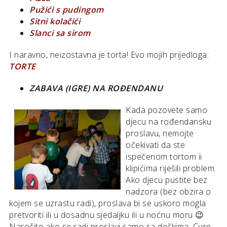
Pužići s pudingom
Sitni kolačići
Slanci sa sirom
I naravno, neizostavna je torta! Evo mojih prijedloga:
TORTE
ZABAVA (IGRE) NA ROĐENDANU
Kada pozovete samo
djecu na rođendansku
proslavu, nemojte
očekivati da ste
ispečenom tortom ii
klipićima riješili problem.
Ako djecu pustite bez
nadzora (bez obzira o
kojem se uzrastu radi), proslava bi se uskoro mogla
pretvoriti ili u dosadnu sjedaljku ili u noćnu moru 😉
Naročito ako se radi proslavi samo sa dečkima. Cure