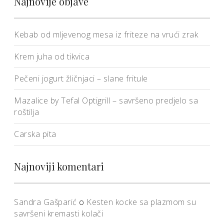
Najnovije objave
Kebab od mljevenog mesa iz friteze na vrući zrak
Krem juha od tikvica
Pečeni jogurt žličnjaci – slane fritule
Mazalice by Tefal Optigrill – savršeno predjelo sa
roštilja
Carska pita
Najnoviji komentari
Sandra Gašparić
o
Kesten kocke sa plazmom su
savršeni kremasti kolači