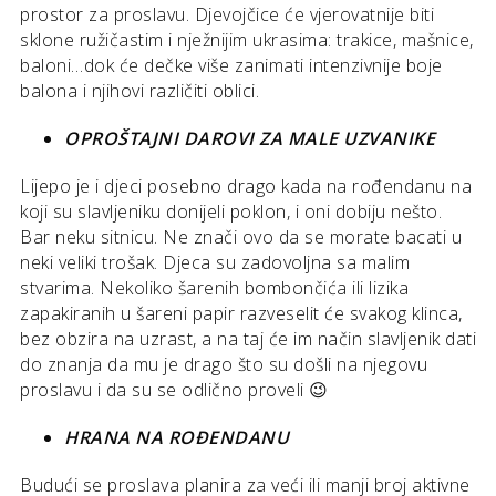
prostor za proslavu. Djevojčice će vjerovatnije biti
sklone ružičastim i nježnijim ukrasima: trakice, mašnice,
baloni…dok će dečke više zanimati intenzivnije boje
balona i njihovi različiti oblici.
OPROŠTAJNI DAROVI ZA MALE UZVANIKE
Lijepo je i djeci posebno drago kada na rođendanu na
koji su slavljeniku donijeli poklon, i oni dobiju nešto.
Bar neku sitnicu. Ne znači ovo da se morate bacati u
neki veliki trošak. Djeca su zadovoljna sa malim
stvarima. Nekoliko šarenih bombončića ili lizika
zapakiranih u šareni papir razveselit će svakog klinca,
bez obzira na uzrast, a na taj će im način slavljenik dati
do znanja da mu je drago što su došli na njegovu
proslavu i da su se odlično proveli 😉
HRANA NA ROĐENDANU
Budući se proslava planira za veći ili manji broj aktivne