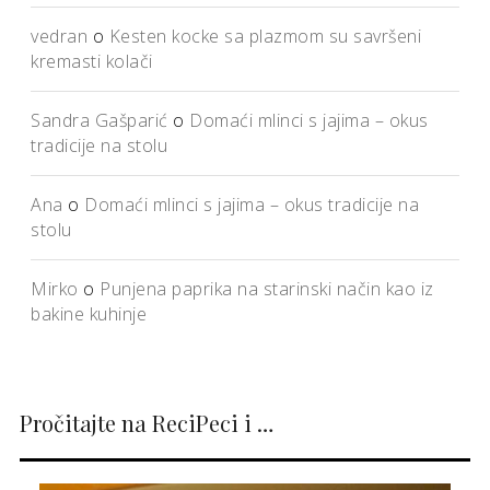
vedran
o
Kesten kocke sa plazmom su savršeni
kremasti kolači
Sandra Gašparić
o
Domaći mlinci s jajima – okus
tradicije na stolu
Ana
o
Domaći mlinci s jajima – okus tradicije na
stolu
Mirko
o
Punjena paprika na starinski način kao iz
bakine kuhinje
Pročitajte na ReciPeci i …