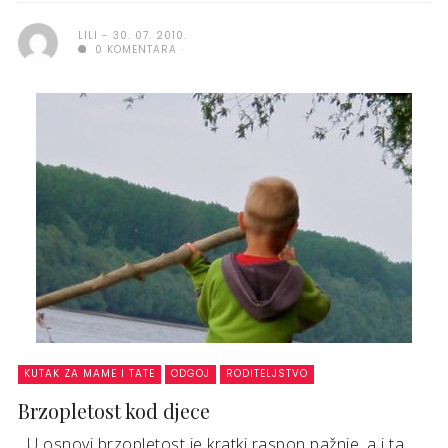
LILI
30. 07. 2010.
0 KOMENTARA
KUTAK ZA MAME I TATE
ODGOJ
RODITELJSTVO
Brzopletost kod djece
U osnovi brzopletost je kratki raspon pažnje, a i ta