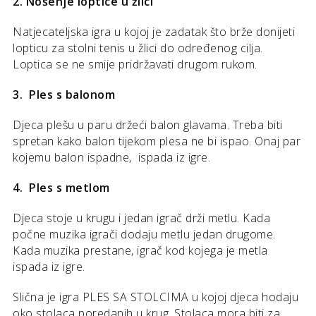
2. Nošenje loptice u žlici
Natjecateljska igra u kojoj je zadatak što brže donijeti
lopticu za stolni tenis u žlici do određenog cilja.
Loptica se ne smije pridržavati drugom rukom.
3. Ples s balonom
Djeca plešu u paru držeći balon glavama. Treba biti
spretan kako balon tijekom plesa ne bi ispao. Onaj par
kojemu balon ispadne, ispada iz igre.
4. Ples s metlom
Djeca stoje u krugu i jedan igrač drži metlu. Kada
počne muzika igrači dodaju metlu jedan drugome.
Kada muzika prestane, igrač kod kojega je metla
ispada iz igre.
Slična je igra PLES SA STOLCIMA u kojoj djeca hodaju
oko stolaca poredanih u krug. Stolaca mora biti za