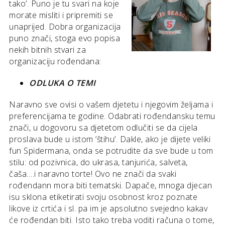
tako’. Puno je tu svari na koje
morate misliti i pripremiti se
unaprijed. Dobra organizacija
puno znači, stoga evo popisa
nekih bitnih stvari za
organizaciju rođendana:
ODLUKA O TEMI
Naravno sve ovisi o vašem djetetu i njegovim željama i
preferencijama te godine. Odabrati rođendansku temu
znači, u dogovoru sa djetetom odlučiti se da cijela
proslava bude u istom ‘štihu’. Dakle, ako je dijete veliki
fun Spidermana, onda se potrudite da sve bude u tom
stilu: od pozivnica, do ukrasa, tanjurića, salveta,
čaša….i naravno torte! Ovo ne znači da svaki
rođendann mora biti tematski. Dapače, mnoga djecan
isu sklona etiketirati svoju osobnost kroz poznate
likove iz crtića i sl. pa im je apsolutno svejedno kakav
će rođendan biti. Isto tako treba voditi računa o tome,