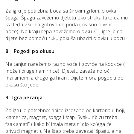
Za igru je potrebna boca sa širokim grlom, olovka i
špaga. Špagu zavežemo djetetu oko struka tako da mu
iza leđa visi rep gotovo do poda ( ovisno o visini
boce). Na kraju repa zavežemo olovku. Cilj igre je da
dijete bez pomoću ruku pokuša ubaciti olovku u bocu.
8. Pogodi po okusu
Na tanjur narežemo razno voće i povrće na kockice (
može i druge namirnice). Djetetu zavežemo oči
maramom, a drugo ga hrani. Dijete mora pogoditi po
okusu što jede.
9. Igra pecanja
Za igru je potrebno: ribice izrezane od kartona u boji,
klamerica, magnet, špaga i štap. Svaku ribicu treba
“zaklamati” ( kako bi imala metalni dio kojega će
privući magnet ). Na štap treba zavezati špagu, a na