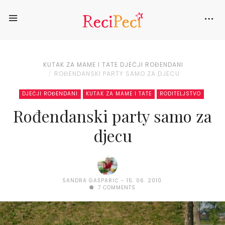
KUTAK ZA MAME I TATE
DJEČJI ROĐENDANI
ROĐENDANSKI PARTY SAMO ZA DJECU
DJEČJI ROĐENDANI
KUTAK ZA MAME I TATE
RODITELJSTVO
Rođendanski party samo za
djecu
SANDRA GAŠPARIĆ
15. 06. 2010.
7 COMMENTS