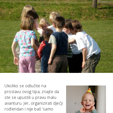
Ukoliko se odlučite na
proslavu ovog tipa, znajte da
ste se upustili u pravu malu
avanturu. Jer, organizirati dječji
rođendan i nije baš ‘samo