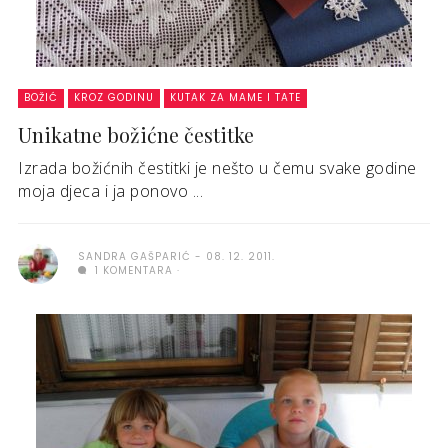
BOŽIĆ
KROZ GODINU
KUTAK ZA MAME I TATE
Unikatne božićne čestitke
Izrada božićnih čestitki je nešto u čemu svake godine
moja djeca i ja ponovo ...
SANDRA GAŠPARIĆ
08. 12. 2011.
1 KOMENTARA