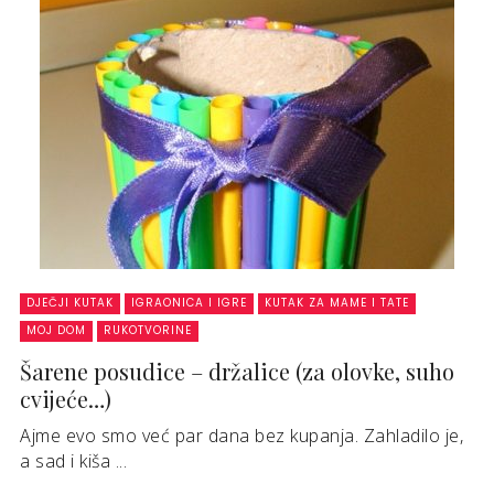
DJEČJI KUTAK
IGRAONICA I IGRE
KUTAK ZA MAME I TATE
MOJ DOM
RUKOTVORINE
Šarene posudice – držalice (za olovke, suho
cvijeće…)
Ajme evo smo već par dana bez kupanja. Zahladilo je,
a sad i kiša ...