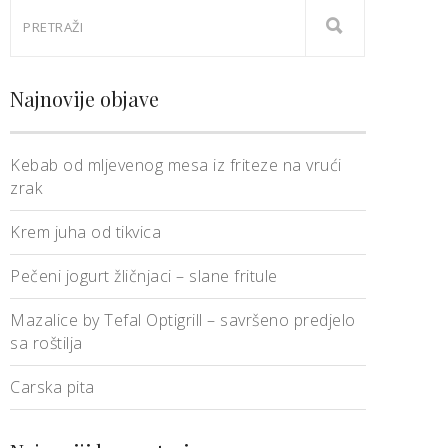
Najnovije objave
Kebab od mljevenog mesa iz friteze na vrući
zrak
Krem juha od tikvica
Pečeni jogurt žličnjaci – slane fritule
Mazalice by Tefal Optigrill – savršeno predjelo
sa roštilja
Carska pita