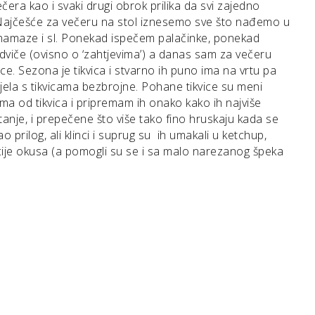
era kao i svaki drugi obrok prilika da svi zajedno
Najčešće za večeru na stol iznesemo sve što nađemo u
 namaze i sl. Ponekad ispečem palačinke, ponekad
endviče (ovisno o ‘zahtjevima’) a danas sam za večeru
ce. Sezona je tikvica i stvarno ih puno ima na vrtu pa
 jela s tikvicama bezbrojne. Pohane tikvice su meni
ma od tikvica i pripremam ih onako kako ih najviše
 tanje, i prepečene što više tako fino hruskaju kada se
 prilog, ali klinci i suprug su ih umakali u ketchup,
cije okusa (a pomogli su se i sa malo narezanog špeka