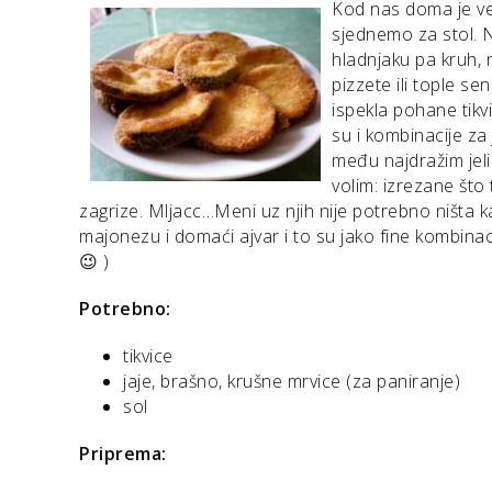
Kod nas doma je več
sjednemo za stol. 
hladnjaku pa kruh,
pizzete ili tople s
ispekla pohane tikvi
su i kombinacije za
među najdražim jeli
volim: izrezane što
zagrize. Mljacc…Meni uz njih nije potrebno ništa kao
majonezu i domaći ajvar i to su jako fine kombina
😉 )
Potrebno:
tikvice
jaje, brašno, krušne mrvice (za paniranje)
sol
Priprema: