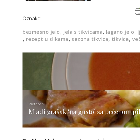
Oznake:
bezmesno jelo
jela s tikvicama
lagano jelo
l
recept u slikama
sezona tikvica
tikvice
ve
Prethodni
Mladi grašak ‘na gusto’ sa pečenom pi