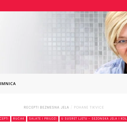
IMNICA
RECEPTI
BEZMESNA JELA
POHANE TIKVICE
CEPTI
RUČAK
SALATE I PRILOZI
U SUSRET LJETU - SEZONSKA JELA I KO