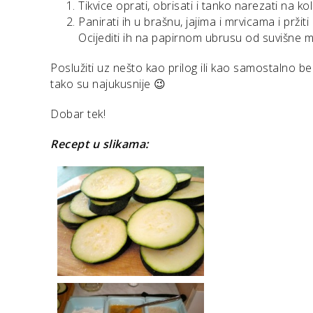
Tikvice oprati, obrisati i tanko narezati na ko
Panirati ih u brašnu, jajima i mrvicama i prži
Ocijediti ih na papirnom ubrusu od suvišne 
Poslužiti uz nešto kao prilog ili kao samostalno bez
tako su najukusnije 😉
Dobar tek!
Recept u slikama: