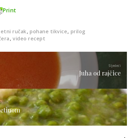
Print
jetni ručak
pohane tikvice
prilog
čera
video recept
Sljedeći
Juha od rajčice
letinom