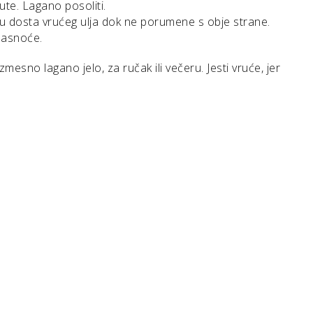
lute. Lagano posoliti.
ti u dosta vrućeg ulja dok ne porumene s obje strane.
masnoće.
mesno lagano jelo, za ručak ili večeru. Jesti vruće, jer