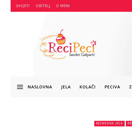
SAVJETI
OBITELJ
O MENI
NASLOVNA
JELA
KOLAČI
PECIVA
Z
BEZMESNA JELA
RE