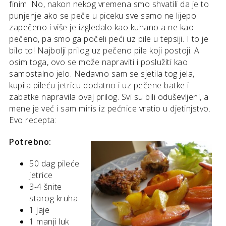
finim. No, nakon nekog vremena smo shvatili da je to
punjenje ako se peče u piceku sve samo ne lijepo
zapečeno i više je izgledalo kao kuhano a ne kao
pečeno, pa smo ga počeli peći uz pile u tepsiji. I to je
bilo to! Najbolji prilog uz pečeno pile koji postoji. A
osim toga, ovo se može napraviti i poslužiti kao
samostalno jelo. Nedavno sam se sjetila tog jela,
kupila pileću jetricu dodatno i uz pečene batke i
zabatke napravila ovaj prilog. Svi su bili oduševljeni, a
mene je već i sam miris iz pećnice vratio u djetinjstvo.
Evo recepta:
Potrebno:
50 dag pileće
jetrice
3-4 šnite
starog kruha
1 jaje
1 manji luk