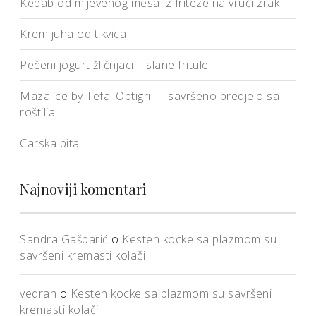
Kebab od mljevenog mesa iz friteze na vrući zrak
Krem juha od tikvica
Pečeni jogurt žličnjaci – slane fritule
Mazalice by Tefal Optigrill – savršeno predjelo sa
roštilja
Carska pita
Najnoviji komentari
Sandra Gašparić
o
Kesten kocke sa plazmom su
savršeni kremasti kolači
vedran
o
Kesten kocke sa plazmom su savršeni
kremasti kolači