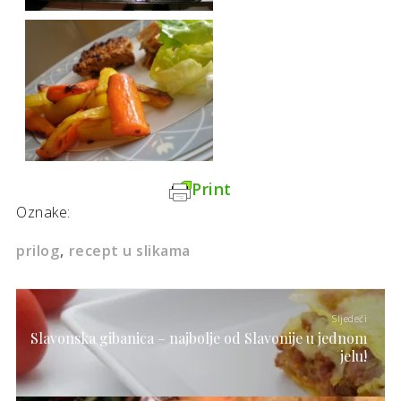
Print
Oznake:
prilog
recept u slikama
Sljedeći
Slavonska gibanica – najbolje od Slavonije u jednom
jelu!