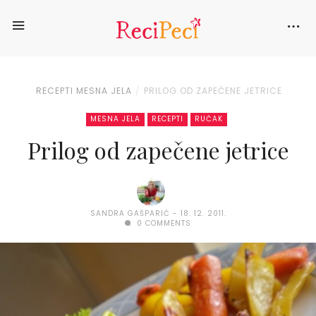
RECEPTI
MESNA JELA
PRILOG OD ZAPEČENE JETRICE
MESNA JELA
RECEPTI
RUČAK
Prilog od zapečene jetrice
SANDRA GAŠPARIĆ
18. 12. 2011.
0 COMMENTS