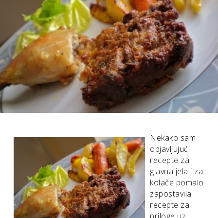
Nekako sam
objavljujući
recepte za
glavna jela i za
kolače pomalo
zapostavila
recepte za
priloge uz