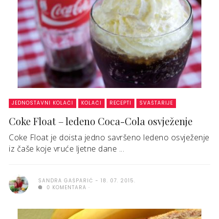
JEDNOSTAVNI KOLAČI
KOLAČI
RECEPTI
SVAŠTARIJE
Coke Float – ledeno Coca-Cola osvježenje
Coke Float je doista jedno savršeno ledeno osvježenje
iz čaše koje vruće ljetne dane ...
SANDRA GAŠPARIĆ
18. 07. 2015.
0 KOMENTARA