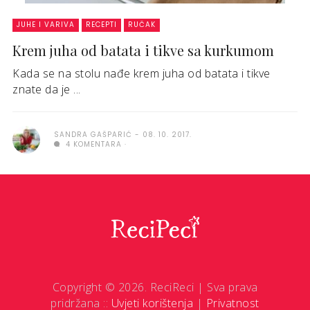
JUHE I VARIVA
RECEPTI
RUČAK
Krem juha od batata i tikve sa kurkumom
Kada se na stolu nađe krem juha od batata i tikve
znate da je ...
SANDRA GAŠPARIĆ
08. 10. 2017.
4 KOMENTARA
Copyright © 2026. ReciReci | Sva prava
pridržana ::
Uvjeti korištenja
|
Privatnost