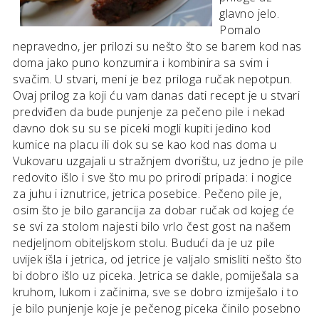
glavno jelo.
Pomalo
nepravedno, jer prilozi su nešto što se barem kod nas
doma jako puno konzumira i kombinira sa svim i
svačim. U stvari, meni je bez priloga ručak nepotpun.
Ovaj prilog za koji ću vam danas dati recept je u stvari
predviđen da bude punjenje za pečeno pile i nekad
davno dok su su se piceki mogli kupiti jedino kod
kumice na placu ili dok su se kao kod nas doma u
Vukovaru uzgajali u stražnjem dvorištu, uz jedno je pile
redovito išlo i sve što mu po prirodi pripada: i nogice
za juhu i iznutrice, jetrica posebice. Pečeno pile je,
osim što je bilo garancija za dobar ručak od kojeg će
se svi za stolom najesti bilo vrlo čest gost na našem
nedjeljnom obiteljskom stolu. Budući da je uz pile
uvijek išla i jetrica, od jetrice je valjalo smisliti nešto što
bi dobro išlo uz piceka. Jetrica se dakle, pomiješala sa
kruhom, lukom i začinima, sve se dobro izmiješalo i to
je bilo punjenje koje je pečenog piceka činilo posebno