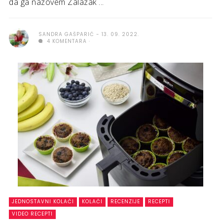
da ga nazovem Zalazak ...
SANDRA GAŠPARIĆ
13. 09. 2022.
4 KOMENTARA
JEDNOSTAVNI KOLAČI
KOLAČI
RECENZIJE
RECEPTI
VIDEO RECEPTI