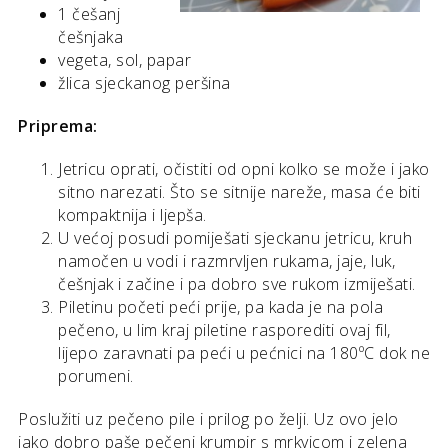
1 češanj
češnjaka
vegeta, sol, papar
žlica sjeckanog peršina
Priprema:
Jetricu oprati, očistiti od opni kolko se može i jako
sitno narezati. Što se sitnije nareže, masa će biti
kompaktnija i ljepša.
U većoj posudi pomiješati sjeckanu jetricu, kruh
namočen u vodi i razmrvljen rukama, jaje, luk,
češnjak i začine i pa dobro sve rukom izmiješati.
Piletinu početi peći prije, pa kada je na pola
pečeno, u lim kraj piletine rasporediti ovaj fil,
lijepo zaravnati pa peći u pećnici na 180ºC dok ne
porumeni.
Poslužiti uz pečeno pile i prilog po želji. Uz ovo jelo
jako dobro paše pečeni krumpir s mrkvicom i zelena