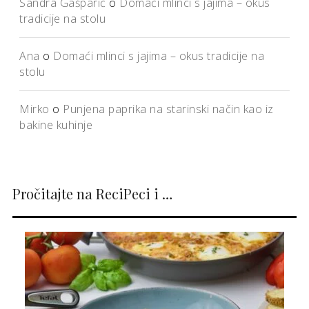
Sandra Gašparić
o
Domaći mlinci s jajima – okus
tradicije na stolu
Ana
o
Domaći mlinci s jajima – okus tradicije na
stolu
Mirko
o
Punjena paprika na starinski način kao iz
bakine kuhinje
Pročitajte na ReciPeci i …