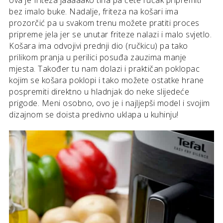
ova je friteza jaaaaako tiha pa ćete ručak pripremiti
bez imalo buke. Nadalje, friteza na košari ima
prozorčić pa u svakom trenu možete pratiti proces
pripreme jela jer se unutar friteze nalazi i malo svjetlo.
Košara ima odvojivi prednji dio (ručkicu) pa tako
prilikom pranja u perilici posuđa zauzima manje
mjesta. Također tu nam dolazi i praktičan poklopac
kojim se košara poklopi i tako možete ostatke hrane
pospremiti direktno u hladnjak do neke slijedeće
prigode. Meni osobno, ovo je i najljepši model i svojim
dizajnom se doista predivno uklapa u kuhinju!