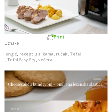
Print
Oznake:
lungić
recept u slikama
ručak
Tefal
Tefal Easy Fry
večera
Sljedeći
Cheesecake s bundevom – omiljena jesenska slastica
Prethodni