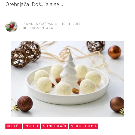
Orehnjača. Došuljala se u ...
SANDRA GAŠPARIĆ
10. 11. 2014.
0 KOMENTARA
KOLAČI
RECEPTI
SITNI KOLAČI
VIDEO RECEPTI