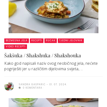
BEZMESNA JELA
RECEPTI
RUČAK
TJEDNI JELOVNIK
VIDEO RECEPTI
Šakšuka / Shakshuka / Shakshouka
Kako god napisali naziv ovog neobičnog jela, nećete
pogriješiti jer u različitim dijelovima svijeta, ...
SANDRA GAŠPARIĆ
01. 07. 2024.
0 KOMENTARA