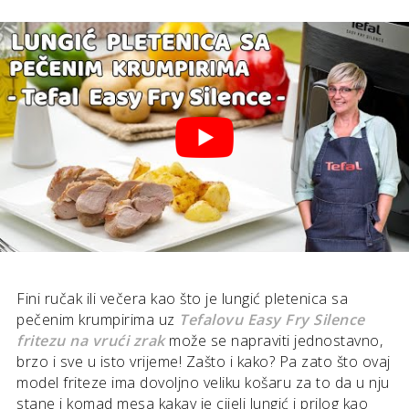
Fini ručak ili večera kao što je lungić pletenica sa
pečenim krumpirima uz
Tefalovu Easy Fry Silence
fritezu na vrući zrak
može se napraviti jednostavno,
brzo i sve u isto vrijeme! Zašto i kako? Pa zato što ovaj
model friteze ima dovoljno veliku košaru za to da u nju
stane i komad mesa kakav je cijeli lungić i prilog kao