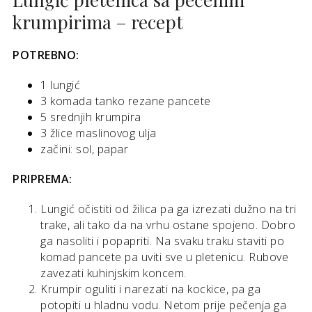
krumpirima – recept
POTREBNO:
1 lungić
3 komada tanko rezane pancete
5 srednjih krumpira
3 žlice maslinovog ulja
začini: sol, papar
PRIPREMA:
Lungić očistiti od žilica pa ga izrezati dužno na tri
trake, ali tako da na vrhu ostane spojeno. Dobro
ga nasoliti i popapriti. Na svaku traku staviti po
komad pancete pa uviti sve u pletenicu. Rubove
zavezati kuhinjskim koncem.
Krumpir oguliti i narezati na kockice, pa ga
potopiti u hladnu vodu. Netom prije pečenja ga