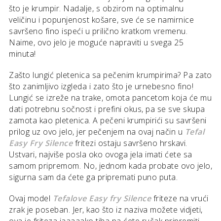
što je krumpir. Nadalje, s obzirom na optimalnu
veličinu i popunjenost košare, sve će se namirnice
savršeno fino ispeći u prilično kratkom vremenu.
Naime, ovo jelo je moguće napraviti u svega 25
minuta!
Zašto lungić pletenica sa pečenim krumpirima? Pa zato
što zanimljivo izgleda i zato što je urnebesno fino!
Lungić se izreže na trake, omota pancetom koja će mu
dati potrebnu sočnost i prefini okus, pa se sve skupa
zamota kao pletenica. A pečeni krumpirići su savršeni
prilog uz ovo jelo, jer pečenjem na ovaj način u
Tefal
Easy Fry Silence
fritezi ostaju savršeno hrskavi.
Ustvari, najviše posla oko ovoga jela imati ćete sa
samom pripremom. No, jednom kada probate ovo jelo,
sigurna sam da ćete ga pripremati puno puta.
Ovaj model
Tefalove Easy fry Silence
friteze na vrući
zrak je poseban. Jer, kao što iz naziva možete vidjeti,