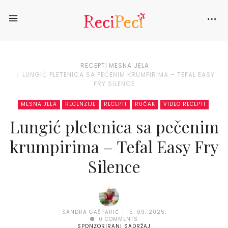
RECEPTI
MESNA JELA
LUNGIĆ PLETENICA SA PEČENIM KRUMPIRIMA – TEFAL EASY
FRY SILENCE
MESNA JELA
RECENZIJE
RECEPTI
RUČAK
VIDEO RECEPTI
Lungić pletenica sa pečenim
krumpirima – Tefal Easy Fry
Silence
SANDRA GAŠPARIĆ
15. 09. 2025.
0 COMMENTS
SPONZORIRANI SADRŽAJ