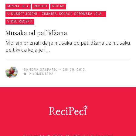
MESNA JELA
RECEPTI
RUČAK
U SUSRET JESENI - ZIMNICA, KOLAČI, SEZONSKA JELA...
VIDEO RECEPTI
Musaka od patlidžana
Moram priznati da je musaka od patlidžana uz musaku
od tikvica koja je i ...
SANDRA GAŠPARIĆ
28. 09. 2010.
2 KOMENTARA