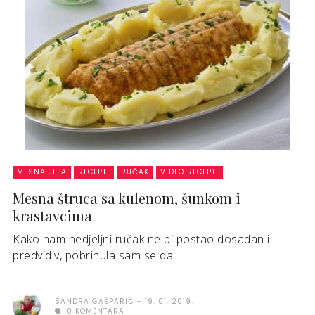
MESNA JELA
RECEPTI
RUČAK
VIDEO RECEPTI
Mesna štruca sa kulenom, šunkom i
krastavcima
Kako nam nedjeljni ručak ne bi postao dosadan i
predvidiv, pobrinula sam se da ...
SANDRA GAŠPARIĆ
19. 01. 2019.
0 KOMENTARA