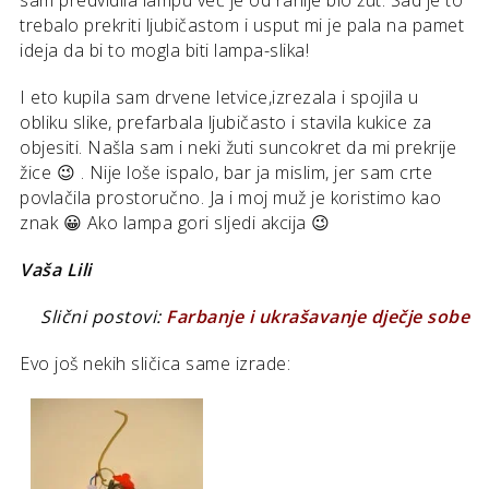
sam predvidila lampu već je od ranije bio žut. Sad je to
trebalo prekriti ljubičastom i usput mi je pala na pamet
ideja da bi to mogla biti lampa-slika!
I eto kupila sam drvene letvice,izrezala i spojila u
obliku slike, prefarbala ljubičasto i stavila kukice za
objesiti. Našla sam i neki žuti suncokret da mi prekrije
žice 😉 . Nije loše ispalo, bar ja mislim, jer sam crte
povlačila prostoručno. Ja i moj muž je koristimo kao
znak 😀 Ako lampa gori sljedi akcija 😉
Vaša Lili
Slični postovi:
Farbanje i ukrašavanje dječje sobe
Evo još nekih sličica same izrade: