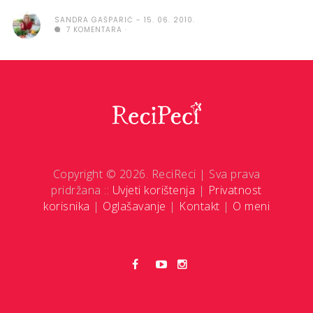
SANDRA GAŠPARIĆ
15. 06. 2010.
7 KOMENTARA
Copyright © 2026. ReciReci | Sva prava
pridržana ::
Uvjeti korištenja
|
Privatnost
korisnika
|
Oglašavanje
|
Kontakt
|
O meni