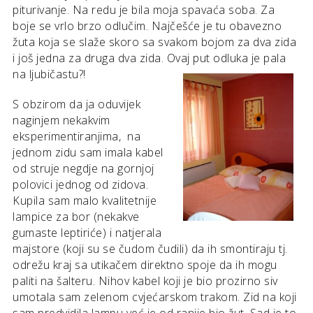
piturivanje. Na redu je bila moja spavaća soba. Za
boje se vrlo brzo odlučim. Najčešće je tu obavezno
žuta koja se slaže skoro sa svakom bojom za dva zida
i još jedna za druga dva zida. Ovaj put odluka je pala
na ljubičastu?!
S obzirom da ja oduvijek
naginjem nekakvim
eksperimentiranjima, na
jednom zidu sam imala kabel
od struje negdje na gornjoj
polovici jednog od zidova.
Kupila sam malo kvalitetnije
lampice za bor (nekakve
gumaste leptiriće) i natjerala
majstore (koji su se čudom čudili) da ih smontiraju tj.
odrežu kraj sa utikačem direktno spoje da ih mogu
paliti na šalteru. Nihov kabel koji je bio prozirno siv
umotala sam zelenom cvjećarskom trakom. Zid na koji