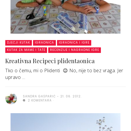
DJEČJI KUTAK
IGRAONICA
IGRAONICA I IGRE
KUTAK ZA MAME I TATE
RECENZIJE I NAGRADNE IGRE
Kreativna Recipeci plidentaonica
Tko o čemu, mi o Plidenti 😉 No, nije to bez vraga. Jer
upravo ...
SANDRA GAŠPARIĆ
21. 06. 2012.
2 KOMENTARA