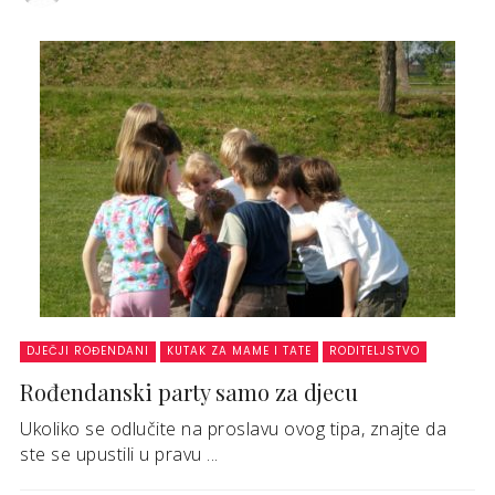
DJEČJI ROĐENDANI
KUTAK ZA MAME I TATE
RODITELJSTVO
Rođendanski party samo za djecu
Ukoliko se odlučite na proslavu ovog tipa, znajte da
ste se upustili u pravu ...