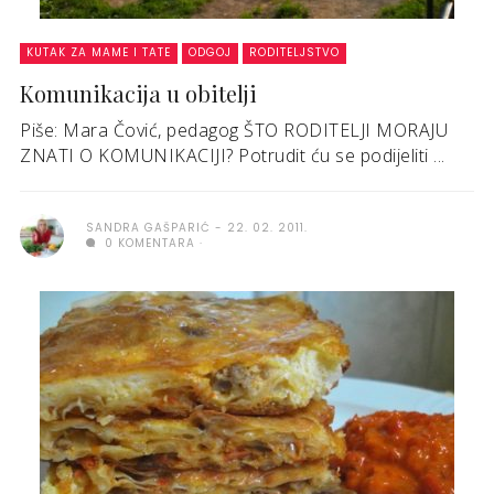
KUTAK ZA MAME I TATE
ODGOJ
RODITELJSTVO
Komunikacija u obitelji
Piše: Mara Čović, pedagog ŠTO RODITELJI MORAJU
ZNATI O KOMUNIKACIJI? Potrudit ću se podijeliti ...
SANDRA GAŠPARIĆ
22. 02. 2011.
0 KOMENTARA