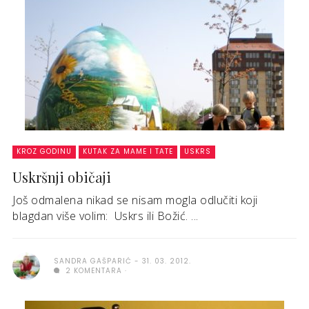
KROZ GODINU
KUTAK ZA MAME I TATE
USKRS
Uskršnji običaji
Još odmalena nikad se nisam mogla odlučiti koji
blagdan više volim: Uskrs ili Božić. ...
SANDRA GAŠPARIĆ
31. 03. 2012.
2 KOMENTARA