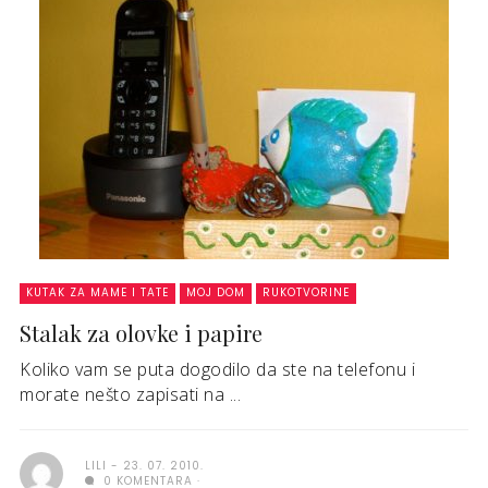
KUTAK ZA MAME I TATE
MOJ DOM
RUKOTVORINE
Stalak za olovke i papire
Koliko vam se puta dogodilo da ste na telefonu i
morate nešto zapisati na ...
LILI
23. 07. 2010.
0 KOMENTARA