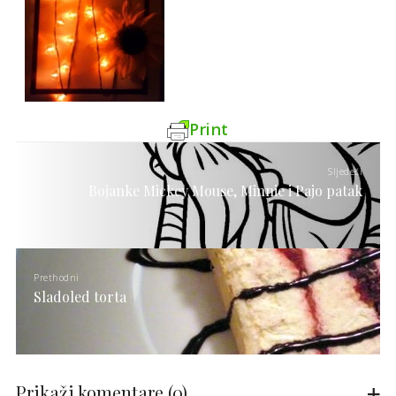
Print
Sljedeći
Bojanke Mickey Mouse, Minnie i Pajo patak
Prethodni
Sladoled torta
Prikaži komentare
(0)