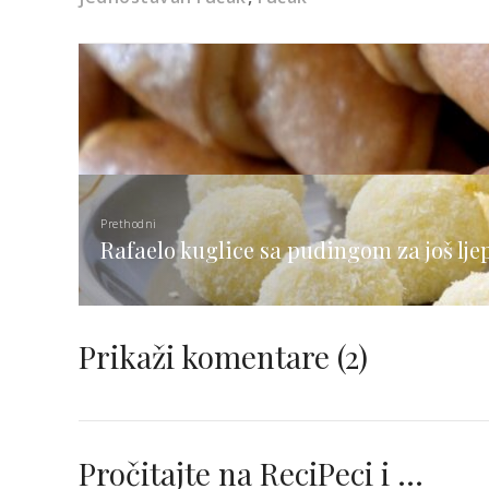
Prethodni
Rafaelo kuglice sa pudingom za još lje
Prikaži komentare
(2)
Pročitajte na ReciPeci i …