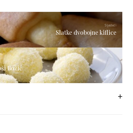
Sljedeći
Slatke dvobojne kiflice
pši Božić