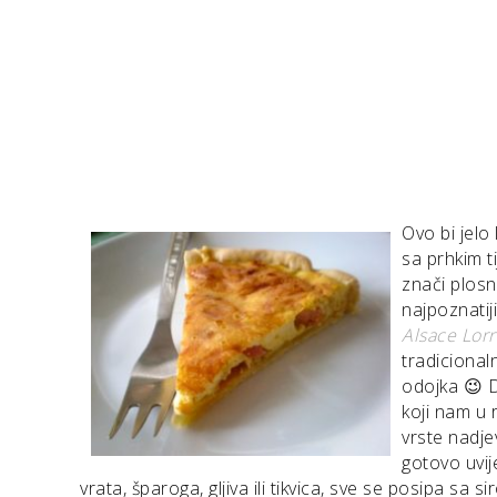
Ovo bi jelo 
sa prhkim ti
znači plosn
najpoznatij
Alsace Lorr
tradicional
odojka 😉 
koji nam u 
vrste nadje
gotovo uvije
vrata, šparoga, gljiva ili tikvica, sve se posipa sa s