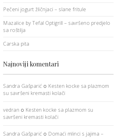
Pečeni jogurt žličnjaci – slane fritule
Mazalice by Tefal Optigrill – savršeno predjelo
sa roštilja
Carska pita
Najnoviji komentari
Sandra Gašparić
o
Kesten kocke sa plazmom
su savršeni kremasti kolači
vedran
o
Kesten kocke sa plazmom su
savršeni kremasti kolači
Sandra Gašparić
o
Domaći mlinci s jajima –