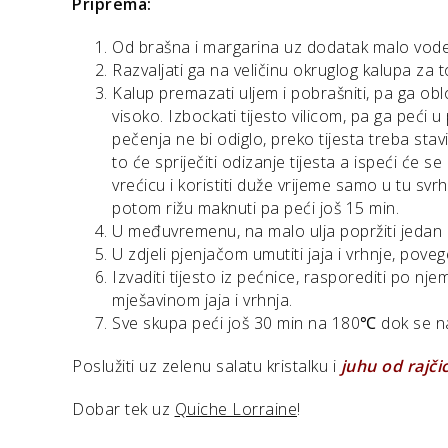
Priprema:
Od brašna i margarina uz dodatak malo vode i 
Razvaljati ga na veličinu okruglog kalupa za t
Kalup premazati uljem i pobrašniti, pa ga obl
visoko. Izbockati tijesto vilicom, pa ga peći 
pečenja ne bi odiglo, preko tijesta treba stavit
to će spriječiti odizanje tijesta a ispeći će s
vrećicu i koristiti duže vrijeme samo u tu svr
potom rižu maknuti pa peći još 15 min.
U međuvremenu, na malo ulja popržiti jedan n
U zdjeli pjenjačom umutiti jaja i vrhnje, poveget
Izvaditi tijesto iz pećnice, rasporediti po nje
mješavinom jaja i vrhnja.
Sve skupa peći još 30 min na 180℃ dok se nad
Poslužiti uz zelenu salatu kristalku i
j
uhu od rajči
Dobar tek uz
Quiche Lorraine
!