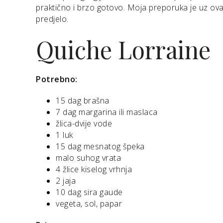
praktično i brzo gotovo. Moja preporuka je uz ov
predjelo.
Quiche Lorraine
Potrebno:
15 dag brašna
7 dag margarina ili maslaca
žlica-dvije vode
1 luk
15 dag mesnatog špeka
malo suhog vrata
4 žlice kiselog vrhnja
2 jaja
10 dag sira gaude
vegeta, sol, papar