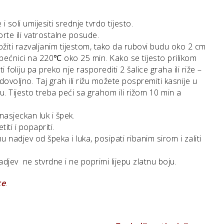
soli umijesiti srednje tvrdo tijesto.
orte ili vatrostalne posude.
ožiti razvaljanim tijestom, tako da rubovi budu oko 2 cm
u pećnici na 220℃ oko 25 min. Kako se tijesto prilikom
i foliju pa preko nje rasporediti 2 šalice graha ili riže –
e dovoljno. Taj grah ili rižu možete pospremiti kasnije u
hu. Tijesto treba peći sa grahom ili rižom 10 min a
asjeckan luk i špek.
iti i popapriti.
mu nadjev od špeka i luka, posipati ribanim sirom i zaliti
jev ne stvrdne i ne poprimi lijepu zlatnu boju.
ce
.