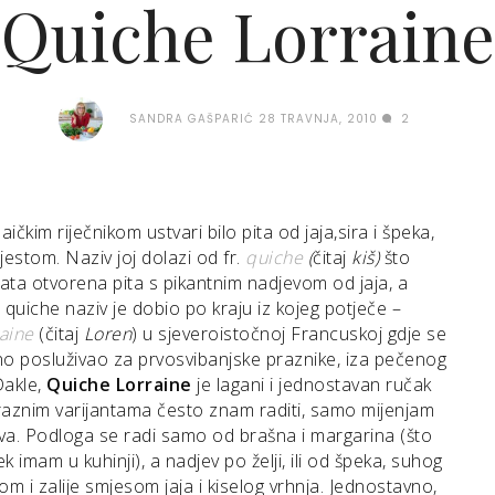
Quiche Lorraine
SANDRA GAŠPARIĆ
28 TRAVNJA, 2010
2
laičkim riječnikom ustvari bilo pita od jaja,sira i špeka,
jestom. Naziv joj dolazi od fr.
quiche
(
čitaj
kiš)
što
ata otvorena pita s pikantnim nadjevom od jaja, a
i quiche naziv je dobio po kraju iz kojeg potječe –
aine
(čitaj
Loren
) u sjeveroistočnoj Francuskoj gdje se
no posluživao za prvosvibanjske praznike, iza pečenog
Dakle,
Quiche Lorraine
je lagani i jednostavan ručak
raznim varijantama često znam raditi, samo mijenjam
va. Podloga se radi samo od brašna i margarina (što
k imam u kuhinji), a nadjev po želji, ili od špeka, suhog
irom i zalije smjesom jaja i kiselog vrhnja. Jednostavno,