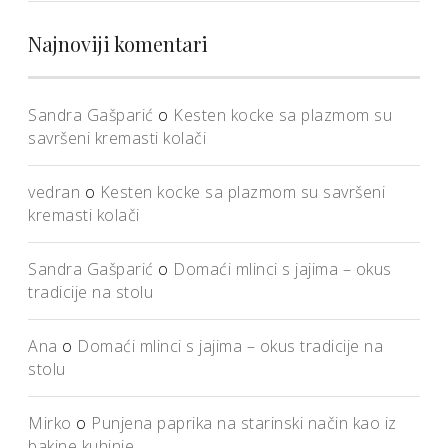
Najnoviji komentari
Sandra Gašparić
o
Kesten kocke sa plazmom su
savršeni kremasti kolači
vedran
o
Kesten kocke sa plazmom su savršeni
kremasti kolači
Sandra Gašparić
o
Domaći mlinci s jajima – okus
tradicije na stolu
Ana
o
Domaći mlinci s jajima – okus tradicije na
stolu
Mirko
o
Punjena paprika na starinski način kao iz
bakine kuhinje