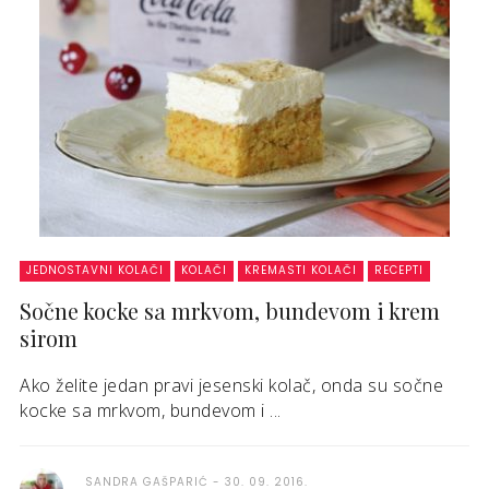
JEDNOSTAVNI KOLAČI
KOLAČI
KREMASTI KOLAČI
RECEPTI
Sočne kocke sa mrkvom, bundevom i krem
sirom
Ako želite jedan pravi jesenski kolač, onda su sočne
kocke sa mrkvom, bundevom i ...
SANDRA GAŠPARIĆ
30. 09. 2016.