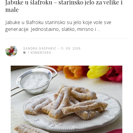
Jabuke u šlafroku – starinsko jelo za velike i
male
Jabuke u šlafroku starinsko su jelo koje vole sve
generacije. Jednostavno, slatko, mirisno i ...
SANDRA GAŠPARIĆ
11. 09. 2016.
1 KOMENTARA