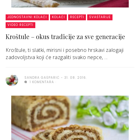
JEDNOSTAVNI KOLAČI
KOLAČI
RECEPTI
SVAŠTARIJE
VIDEO RECEPTI
Kroštule – okus tradicije za sve generacije
Kroštule, ti slatki, mirisni i posebno hrskavi zalogaji
zadovoljstva koji će razgaliti svako nepce, ...
SANDRA GAŠPARIĆ
31. 08. 2016.
1 KOMENTARA