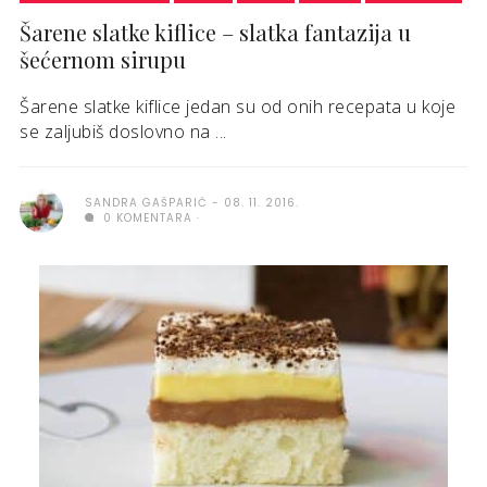
Šarene slatke kiflice – slatka fantazija u
šećernom sirupu
Šarene slatke kiflice jedan su od onih recepata u koje
se zaljubiš doslovno na ...
SANDRA GAŠPARIĆ
08. 11. 2016.
0 KOMENTARA