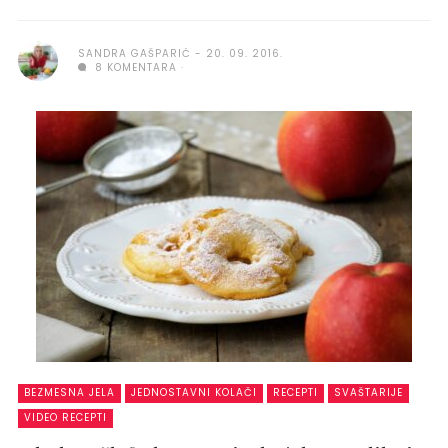
SANDRA GAŠPARIĆ
20. 09. 2016.
8 KOMENTARA
BEZMESNA JELA
JEDNOSTAVNI KOLAČI
RECEPTI
SVAŠTARIJE
VIDEO RECEPTI