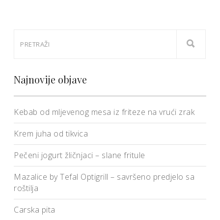
Najnovije objave
Kebab od mljevenog mesa iz friteze na vrući zrak
Krem juha od tikvica
Pečeni jogurt žličnjaci – slane fritule
Mazalice by Tefal Optigrill – savršeno predjelo sa
roštilja
Carska pita