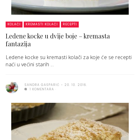
KOLAČI
KREMASTI KOLAČI
RECEPTI
Ledene kocke u dvije boje – kremasta
fantazija
Ledene kocke su kremasti kolači za koje će se recepti
naći u većini starih ...
SANDRA GAŠPARIĆ
20. 10. 2016.
1 KOMENTARA