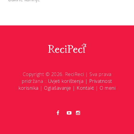
Copyright © 2026. ReciReci | Sva prava
pridržana ::
Uvjeti korištenja
|
Privatnost
korisnika
|
Oglašavanje
|
Kontakt
|
O meni