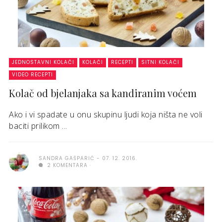
JEDNOSTAVNI KOLAČI
KOLAČI
RECEPTI
SITNI KOLAČI
VIDEO RECEPTI
Kolač od bjelanjaka sa kandiranim voćem
Ako i vi spadate u onu skupinu ljudi koja ništa ne voli
baciti prilikom ...
SANDRA GAŠPARIĆ
07. 12. 2016.
2 KOMENTARA