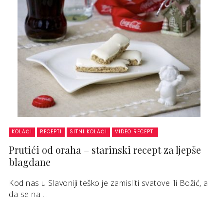
KOLAČI
RECEPTI
SITNI KOLAČI
VIDEO RECEPTI
Prutići od oraha – starinski recept za ljepše
blagdane
Kod nas u Slavoniji teško je zamisliti svatove ili Božić, a
da se na ...