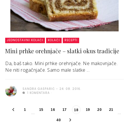
JEDNOSTAVNI KOLAČI
KOLAČI
RECEPTI
Mini prhke orehnjače – slatki okus tradicije
Da, baš tako. Mini prhke orehnjače. Ne makovnjače.
Ne niti rogačnjače. Samo male slatke ...
SANDRA GAŠPARIĆ
24. 08. 2016.
1 KOMENTARA
1
15
16
17
19
20
21
18
…
…
40