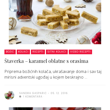
BOŽIĆ
KOLAČI
RECEPTI
SITNI KOLAČI
VIDEO RECEPTI
Štaverka – karamel oblatne s orasima
Priprema božićnih kolača, ukrašavanje doma i sav taj
mirisni adventski ugođaj u kojem beskrajno ...
SANDRA GAŠPARIĆ
05. 12. 2016.
1 KOMENTARA