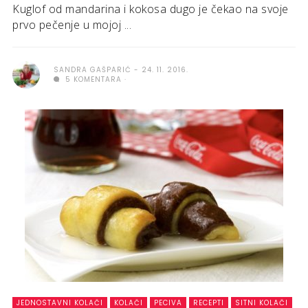
Kuglof od mandarina i kokosa dugo je čekao na svoje
prvo pečenje u mojoj ...
SANDRA GAŠPARIĆ
24. 11. 2016.
5 KOMENTARA
JEDNOSTAVNI KOLAČI
KOLAČI
PECIVA
RECEPTI
SITNI KOLAČI