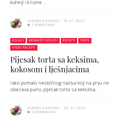
kuhinji i k tome ...
SANDRA GAŠPARIĆ
19. 07. 2022.
1 KOMENTARA
KOLAČI
KREMASTI KOLAČI
RECEPTI
TORTE
VIDEO RECEPTI
Pijesak torta sa keksima,
kokosom i lješnjacima
Iako pomalo neobičnog naziva koji na prvu ne
obećava puno, pijesak torta sa keksima, ...
SANDRA GAŠPARIĆ
05. 07. 2022.
0 KOMENTARA