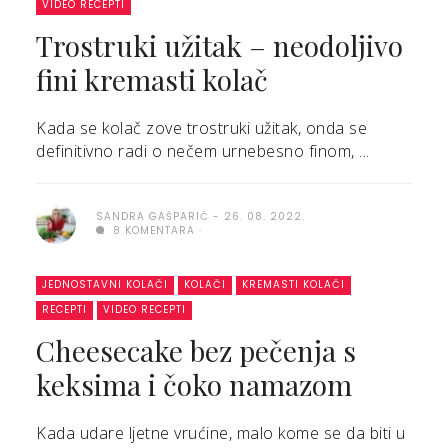
VIDEO RECEPTI
Trostruki užitak – neodoljivo
fini kremasti kolač
Kada se kolač zove trostruki užitak, onda se
definitivno radi o nečem urnebesno finom, ...
SANDRA GAŠPARIĆ
26. 08. 2022.
8 KOMENTARA
JEDNOSTAVNI KOLAČI
KOLAČI
KREMASTI KOLAČI
RECEPTI
VIDEO RECEPTI
Cheesecake bez pečenja s
keksima i čoko namazom
Kada udare ljetne vrućine, malo kome se da biti u