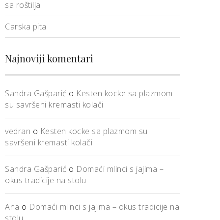
sa roštilja
Carska pita
Najnoviji komentari
Sandra Gašparić
o
Kesten kocke sa plazmom
su savršeni kremasti kolači
vedran
o
Kesten kocke sa plazmom su
savršeni kremasti kolači
Sandra Gašparić
o
Domaći mlinci s jajima –
okus tradicije na stolu
Ana
o
Domaći mlinci s jajima – okus tradicije na
stolu