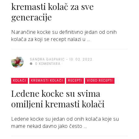
kremasti kolač za sve
generacije
Narančine kocke su definitivno jedan od onih
kolača za koji se recept nalazi u ...
SANDRA GAŠPARIĆ
10. 02. 2022.
0 KOMENTARA
KOLAČI
KREMASTI KOLAČI
RECEPTI
VIDEO RECEPTI
Ledene kocke su svima
omiljeni kremasti kolači
Ledene kocke su jedan od onih kolača koje su
mame nekad davno jako često ...