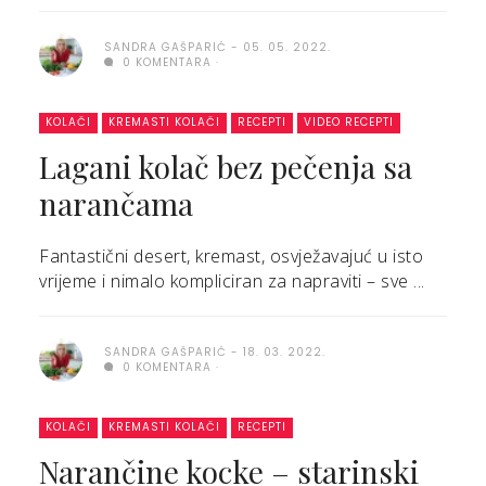
SANDRA GAŠPARIĆ
05. 05. 2022.
0 KOMENTARA
KOLAČI
KREMASTI KOLAČI
RECEPTI
VIDEO RECEPTI
Lagani kolač bez pečenja sa
narančama
Fantastični desert, kremast, osvježavajuć u isto
vrijeme i nimalo kompliciran za napraviti – sve ...
SANDRA GAŠPARIĆ
18. 03. 2022.
0 KOMENTARA
KOLAČI
KREMASTI KOLAČI
RECEPTI
Narančine kocke – starinski