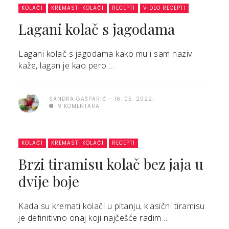
KOLAČI
KREMASTI KOLAČI
RECEPTI
VIDEO RECEPTI
Lagani kolač s jagodama
Lagani kolač s jagodama kako mu i sam naziv
kaže, lagan je kao pero ...
SANDRA GAŠPARIĆ
16. 05. 2022.
9 KOMENTARA
KOLAČI
KREMASTI KOLAČI
RECEPTI
Brzi tiramisu kolač bez jaja u
dvije boje
Kada su kremati kolači u pitanju, klasični tiramisu
je definitivno onaj koji najčešće radim ...