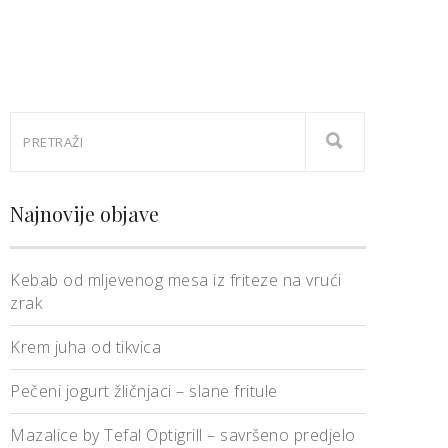
Najnovije objave
Kebab od mljevenog mesa iz friteze na vrući
zrak
Krem juha od tikvica
Pečeni jogurt žličnjaci – slane fritule
Mazalice by Tefal Optigrill – savršeno predjelo