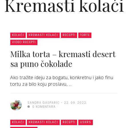
Kremasti kolači
KOLAČI
KREMASTI KOLAČI
RECEPTI
TORTE
VIDEO RECEPTI
Milka torta – kremasti desert
sa puno čokolade
Ako tražite ideju za bogatu, konkretnu i jako finu
tortu za bilo koju proslavu, ...
SANDRA GAŠPARIĆ
22. 09. 2022.
0 KOMENTARA
KOLAČI
KREMASTI KOLAČI
RECEPTI
USKRS