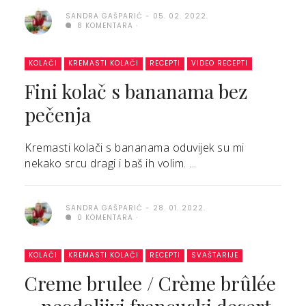
SANDRA GAŠPARIĆ
05. 02. 2022.
8 KOMENTARA
KOLAČI
KREMASTI KOLAČI
RECEPTI
VIDEO RECEPTI
Fini kolač s bananama bez
pečenja
Kremasti kolači s bananama oduvijek su mi
nekako srcu dragi i baš ih volim. ...
SANDRA GAŠPARIĆ
28. 01. 2022.
0 KOMENTARA
KOLAČI
KREMASTI KOLAČI
RECEPTI
SVAŠTARIJE
Creme brulee / Crème brûlée