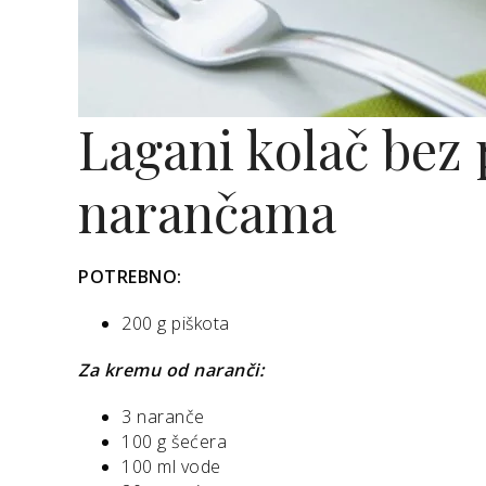
Lagani kolač bez 
narančama
POTREBNO:
200 g piškota
Za kremu od naranči:
3 naranče
100 g šećera
100 ml vode