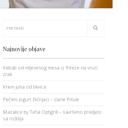
Najnovije objave
Kebab od mljevenog mesa iz friteze na vrući
zrak
Krem juha od tikvica
Pečeni jogurt žličnjaci – slane fritule
Mazalice by Tefal Optigrill – savršeno predjelo
sa roštilja