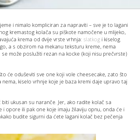
jeme i nimalo kompliciran za napraviti – sve je to lagani
nog kremastog kolača su piškote namočene u mlijeko,
avajuća krema od dvije vrste vrhnja:
slatkog
i kiselog.
 dugo, a s obzirom na mekanu teksturu kreme, nema
se može poslužiti rezan na kocke (koji nisu prečvrste)
o će oduševiti sve one koji vole cheesecake, zato što
 nema, kiselo vrhnje koje je baza kremi daje upravo taj
 biti ukusan su naranče. Jer, ako radite kolač sa
i opore ili pak one koje imaju žilaviju opnu, onda će i
akako budite sigurni da ćete lagani kolač bez pečenja