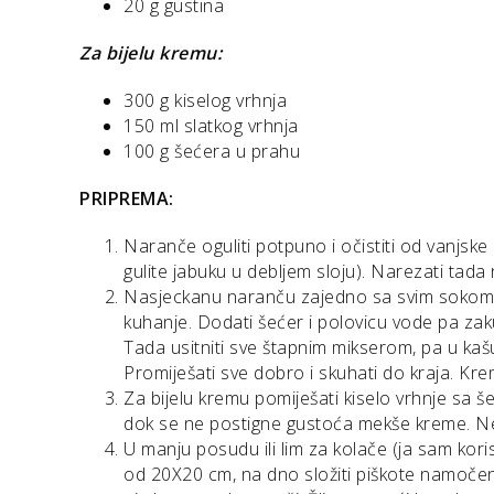
20 g gustina
Za bijelu kremu:
300 g kiselog vrhnja
150 ml slatkog vrhnja
100 g šećera u prahu
PRIPREMA:
Naranče oguliti potpuno i očistiti od vanjske
gulite jabuku u debljem sloju). Narezati tada
Nasjeckanu naranču zajedno sa svim sokom koj
kuhanje. Dodati šećer i polovicu vode pa za
Tada usitniti sve štapnim mikserom, pa u kaš
Promiješati sve dobro i skuhati do kraja. Kre
Za bijelu kremu pomiješati kiselo vrhnje sa š
dok se ne postigne gustoća mekše kreme. Ne 
U manju posudu ili lim za kolače (ja sam koris
od 20X20 cm, na dno složiti piškote namočene 