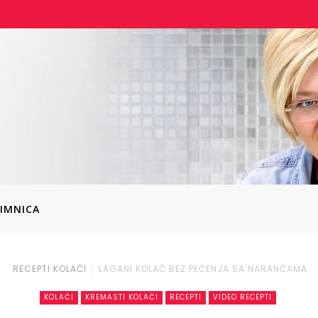
IMNICA
RECEPTI
KOLAČI
LAGANI KOLAČ BEZ PEČENJA SA NARANČAMA
KOLAČI
KREMASTI KOLAČI
RECEPTI
VIDEO RECEPTI