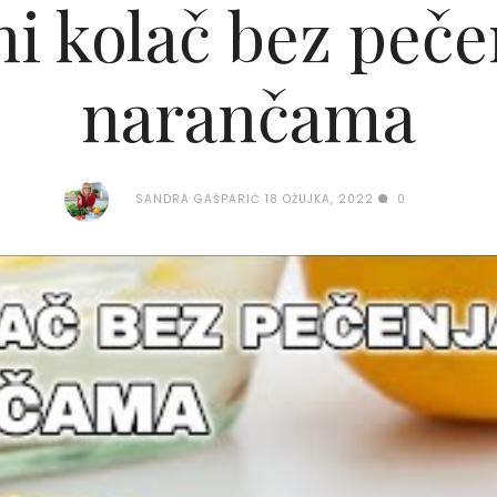
i kolač bez peče
narančama
SANDRA GAŠPARIĆ
18 OŽUJKA, 2022
0