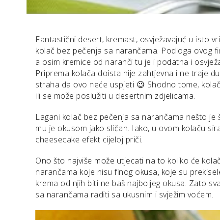
Fantastični desert, kremast, osvježavajuć u isto vri
kolač bez pečenja sa narančama. Podloga ovog fi
a osim kremice od naranči tu je i podatna i osvjež
Priprema kolača doista nije zahtjevna i ne traje
straha da ovo neće uspjeti 😉 Shodno tome, kolač 
ili se može poslužiti u desertnim zdjelicama.
Lagani kolač bez pečenja sa narančama nešto je št
mu je okusom jako sličan. Iako, u ovom kolaču sira
cheesecake efekt cijeloj priči.
Ono što najviše može utjecati na to koliko će kolač
narančama koje nisu finog okusa, koje su prekisele 
krema od njih biti ne baš najboljeg okusa. Zato sv
sa narančama raditi sa ukusnim i svježim voćem.