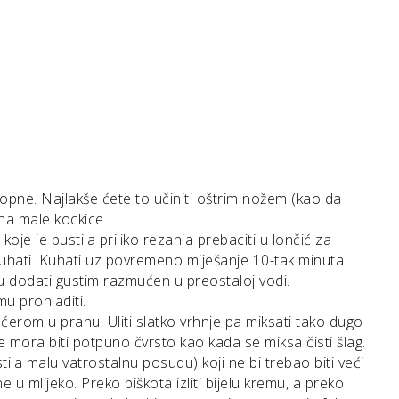
 opne. Najlakše ćete to učiniti oštrim nožem (kao da
 na male kockice.
e je pustila priliko rezanja prebaciti u lončić za
kuhati. Kuhati uz povremeno miješanje 10-tak minuta.
u dodati gustim razmućen u preostaloj vodi.
mu prohladiti.
ećerom u prahu. Uliti slatko vrhnje pa miksati tako dugo
mora biti potpuno čvrsto kao kada se miksa čisti šlag.
tila malu vatrostalnu posudu) koji ne bi trebao biti veći
u mlijeko. Preko piškota izliti bijelu kremu, a preko