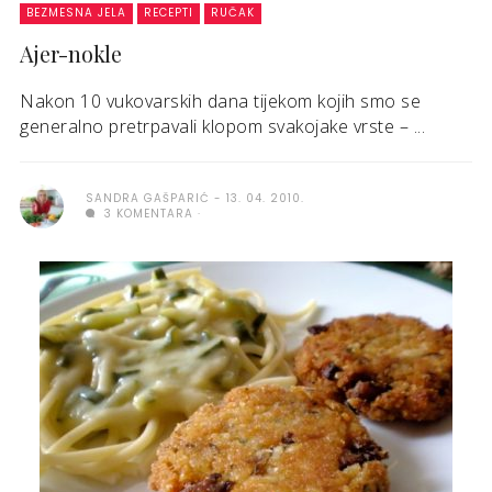
BEZMESNA JELA
RECEPTI
RUČAK
Ajer-nokle
Nakon 10 vukovarskih dana tijekom kojih smo se
generalno pretrpavali klopom svakojake vrste – ...
SANDRA GAŠPARIĆ
13. 04. 2010.
3 KOMENTARA