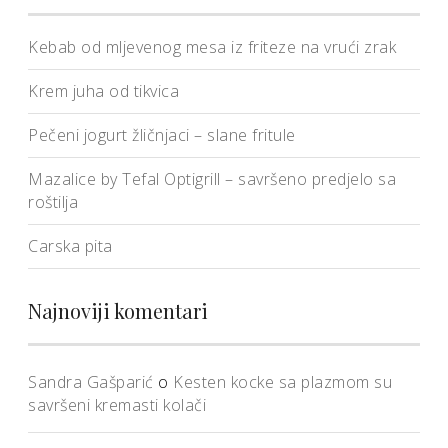
Kebab od mljevenog mesa iz friteze na vrući zrak
Krem juha od tikvica
Pečeni jogurt žličnjaci – slane fritule
Mazalice by Tefal Optigrill – savršeno predjelo sa
roštilja
Carska pita
Najnoviji komentari
Sandra Gašparić
o
Kesten kocke sa plazmom su
savršeni kremasti kolači