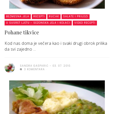
BEZMESNA JELA
RECEPTI
RUČAK
SALATE I PRILOZI
U SUSRET LJETU - SEZONSKA JELA I KOLAČI
VIDEO RECEPTI
Pohane tikvice
Kod nas doma je večera kao i svaki drugi obrok prilika
da svi zajedno ...
SANDRA GAŠPARIĆ
03. 07. 2010.
3 KOMENTARA