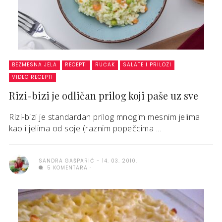
BEZMESNA JELA
RECEPTI
RUČAK
SALATE I PRILOZI
VIDEO RECEPTI
Rizi-bizi je odličan prilog koji paše uz sve
Rizi-bizi je standardan prilog mnogim mesnim jelima
kao i jelima od soje (raznim popečcima ...
SANDRA GAŠPARIĆ
14. 03. 2010.
5 KOMENTARA