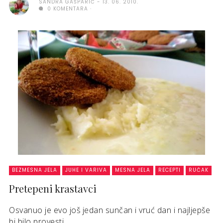
SANDRA GAŠPARIĆ
13. 06. 2010.
0 KOMENTARA
BEZMESNA JELA
JUHE I VARIVA
MESNA JELA
RECEPTI
RUČAK
Pretepeni krastavci
Osvanuo je evo još jedan sunčan i vruć dan i najljepše
bi bilo provesti ...