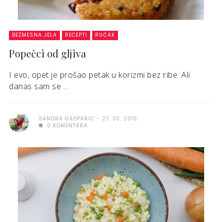
BEZMESNA JELA
RECEPTI
RUČAK
Popečci od gljiva
I evo, opet je prošao petak u korizmi bez ribe. Ali
danas sam se ...
SANDRA GAŠPARIĆ
27. 03. 2010.
0 KOMENTARA