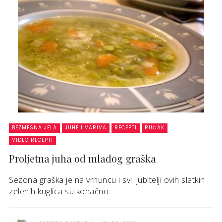
BEZMESNA JELA
JUHE I VARIVA
RECEPTI
RUČAK
VIDEO RECEPTI
Proljetna juha od mladog graška
Sezona graška je na vrhuncu i svi ljubitelji ovih slatkih
zelenih kuglica su konačno ...