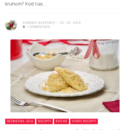
kruhom? Kod nas ...
SANDRA GAŠPARIĆ
02. 03. 2010.
1 KOMENTARA
BEZMESNA JELA
RECEPTI
RUČAK
VIDEO RECEPTI