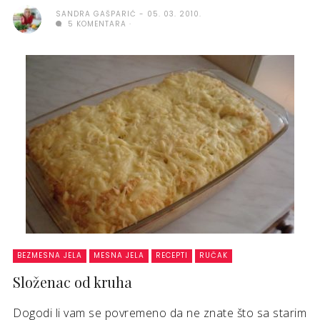
SANDRA GAŠPARIĆ
05. 03. 2010.
5 KOMENTARA
BEZMESNA JELA
MESNA JELA
RECEPTI
RUČAK
Složenac od kruha
Dogodi li vam se povremeno da ne znate što sa starim