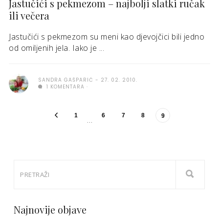
Jastučići s pekmezom – najbolji slatki ručak
ili večera
Jastučići s pekmezom su meni kao djevojčici bili jedno
od omiljenih jela. Iako je ...
SANDRA GAŠPARIĆ
27. 02. 2010.
1 KOMENTARA
1
6
7
8
9
…
Najnovije objave