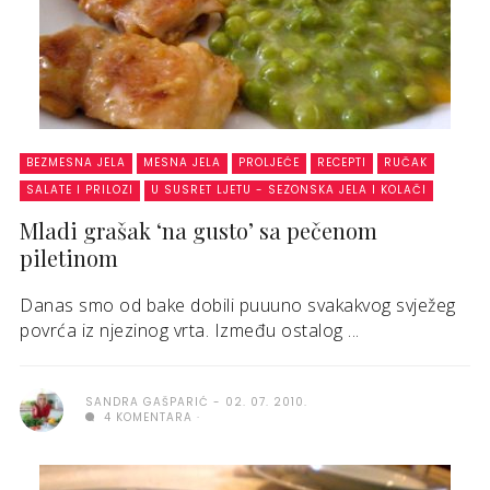
BEZMESNA JELA
MESNA JELA
PROLJEĆE
RECEPTI
RUČAK
SALATE I PRILOZI
U SUSRET LJETU - SEZONSKA JELA I KOLAČI
Mladi grašak ‘na gusto’ sa pečenom
piletinom
Danas smo od bake dobili puuuno svakakvog svježeg
povrća iz njezinog vrta. Između ostalog ...
SANDRA GAŠPARIĆ
02. 07. 2010.
4 KOMENTARA