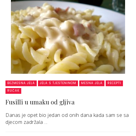
BEZMESNA JELA
JELA S TJESTENINOM
MESNA JELA
RECEPTI
RUČAK
Fusilli u umaku od gljiva
Danas je opet bio jedan od onih dana kada sam se sa
djecom zadržala ...