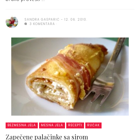
SANDRA GAŠPARIĆ
12. 06. 2010.
3 KOMENTARA
BEZMESNA JELA
MESNA JELA
RECEPTI
RUČAK
Zapečene palačinke sa sirom