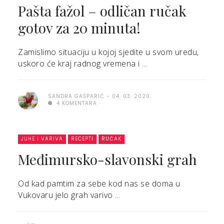
Pašta fažol – odličan ručak
gotov za 20 minuta!
Zamislimo situaciju u kojoj sjedite u svom uredu,
uskoro će kraj radnog vremena i ...
SANDRA GAŠPARIĆ
04. 03. 2020.
4 KOMENTARA
JUHE I VARIVA
RECEPTI
RUČAK
Međimursko-slavonski grah
Od kad pamtim za sebe kod nas se doma u
Vukovaru jelo grah varivo ...