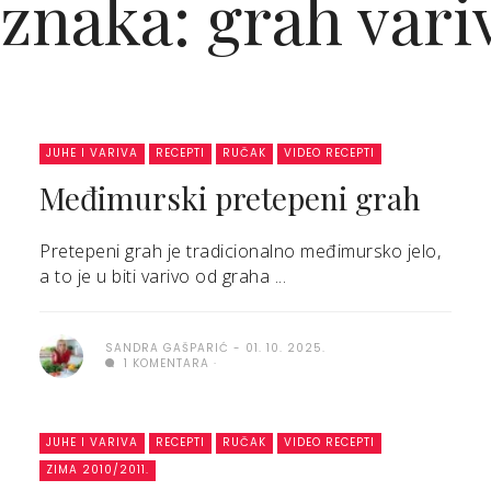
znaka: grah vari
JUHE I VARIVA
RECEPTI
RUČAK
VIDEO RECEPTI
Međimurski pretepeni grah
Pretepeni grah je tradicionalno međimursko jelo,
a to je u biti varivo od graha ...
SANDRA GAŠPARIĆ
01. 10. 2025.
1 KOMENTARA
JUHE I VARIVA
RECEPTI
RUČAK
VIDEO RECEPTI
ZIMA 2010/2011.