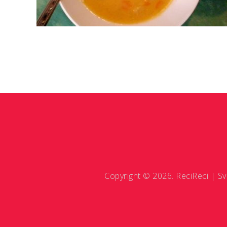
Copyright © 2026. ReciReci | Sv