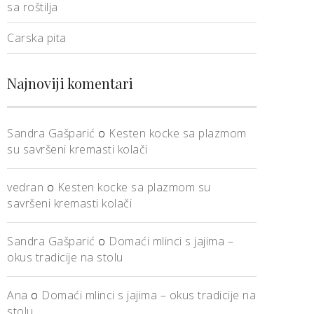
sa roštilja
Carska pita
Najnoviji komentari
Sandra Gašparić
o
Kesten kocke sa plazmom
su savršeni kremasti kolači
vedran
o
Kesten kocke sa plazmom su
savršeni kremasti kolači
Sandra Gašparić
o
Domaći mlinci s jajima –
okus tradicije na stolu
Ana
o
Domaći mlinci s jajima – okus tradicije na
stolu