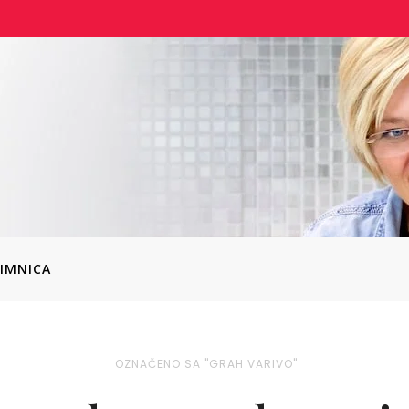
IMNICA
OZNAČENO SA "GRAH VARIVO"