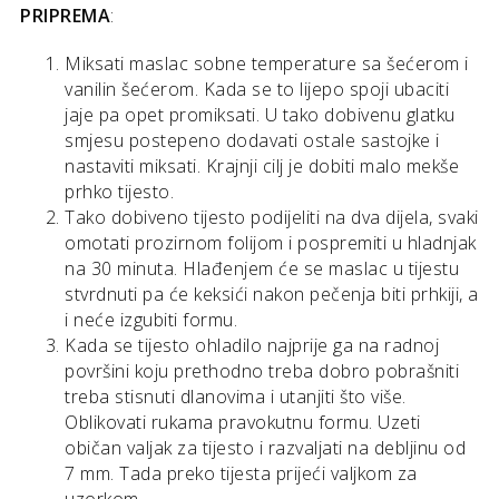
PRIPREMA
:
Miksati maslac sobne temperature sa šećerom i
vanilin šećerom. Kada se to lijepo spoji ubaciti
jaje pa opet promiksati. U tako dobivenu glatku
smjesu postepeno dodavati ostale sastojke i
nastaviti miksati. Krajnji cilj je dobiti malo mekše
prhko tijesto.
Tako dobiveno tijesto podijeliti na dva dijela, svaki
omotati prozirnom folijom i pospremiti u hladnjak
na 30 minuta. Hlađenjem će se maslac u tijestu
stvrdnuti pa će keksići nakon pečenja biti prhkiji, a
i neće izgubiti formu.
Kada se tijesto ohladilo najprije ga na radnoj
površini koju prethodno treba dobro pobrašniti
treba stisnuti dlanovima i utanjiti što više.
Oblikovati rukama pravokutnu formu. Uzeti
običan valjak za tijesto i razvaljati na debljinu od
7 mm. Tada preko tijesta prijeći valjkom za