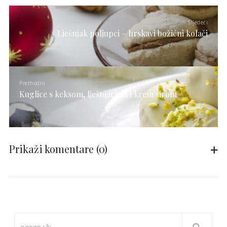
Sljedeći
Lješnjak poljupci – hrskavi božićni kolači
Prethodni
Kuglice s keksom, lješnjacima i krem sirom
Prikaži komentare
(0)