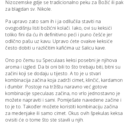
Nizozemske gdje se tradicionalno peku za Božić ili pak
za blagdan sv. Nikole.
Pa upravo zato sam ih i ja odllučila staviti na
ovogodišnju listi božićni kolači. Iako, ovi su keksići
toliko fini da ću ih definitivno peći i puno češće jer
odlično pašu uz kavu. Upravo ćete ovakve keksiće
često dobiti u različitim kafićima uz šalicu kave.
Ono po čemu su Speculaas keksi posebni je njihova
aroma i izgled. Da bi oni bili to što trebaju biti, bitni su
začini koji se dodaju u tijesto. A to je u stvari
kombinacija začina koja zadrži cimet, klinčić, kardamon
i đumbir. Postoje na tržištu naravno već gotove
kombinacije speculaas začina, no vrlo jednostavno je
možete napraviti i sami. Pomiješate navedene začine i
to je to. Također možete koristiti kombinaciju začina
za medenjake ili samo cimet. Okus ovih špekulas keksa
ovisiti će o tome što ste stavili u njih.