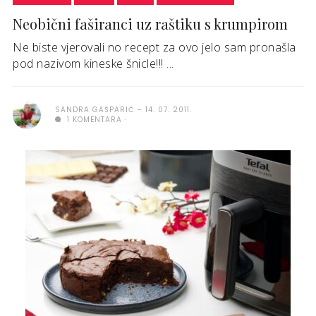
Neobični faširanci uz raštiku s krumpirom
Ne biste vjerovali no recept za ovo jelo sam pronašla
pod nazivom kineske šnicle!!! ...
SANDRA GAŠPARIĆ
14. 07. 2011.
1 KOMENTARA