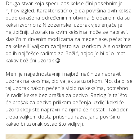
Druga stvar koja speculaas kekse čini posebnim je
njihov izgled. Karakteristično je da površina ovih keksa
bude ukrašena određenim motivima. S obzirom da su
keksi izvorno iz Nizozemske, uzorak vjetrenjače je
najtipičniji. Uzorak na ovim keksima može se napraviti
klasičnim drvenim modlicama za medenjake, pečatima
za kekse ili valjkom za tijesto sa uzorkom. A s obzirom
da ih najčešće radimo za Božić, najbolje bi bilo imati
kakav božićni uzorak 😉
Meni je najjednostavniji i najbrži način za napraviti
uzorak na keksima, bio valjak za uzorkom. No, da bi se
taj uzorak nakon pečenja vidio na keksima, potrebno
je raditi kekse bez praška za pecivo. Razlog je taj što
će prašak za pecivo prilikom pečenja uzdići keksiće i
uzorak koji ste napravili na njima će nestati. Također
treba valjkom dosta pritisnuti razvaljanu površinu
kakao bi uzorak ostao što vidljiviji.