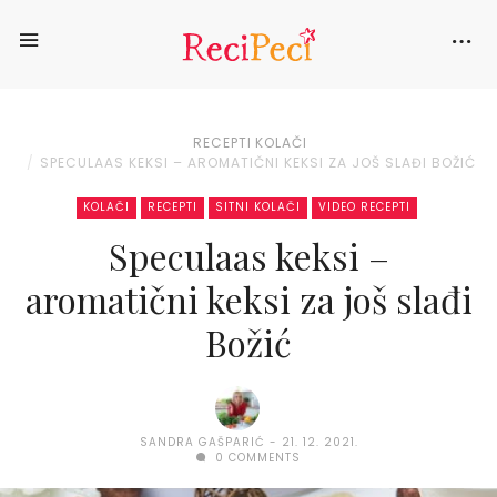
RECEPTI
KOLAČI
SPECULAAS KEKSI – AROMATIČNI KEKSI ZA JOŠ SLAĐI BOŽIĆ
KOLAČI
RECEPTI
SITNI KOLAČI
VIDEO RECEPTI
Speculaas keksi –
aromatični keksi za još slađi
Božić
SANDRA GAŠPARIĆ
21. 12. 2021.
0 COMMENTS