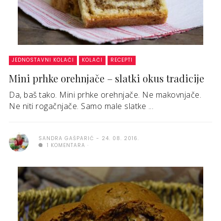
JEDNOSTAVNI KOLAČI
KOLAČI
RECEPTI
Mini prhke orehnjače – slatki okus tradicije
Da, baš tako. Mini prhke orehnjače. Ne makovnjače.
Ne niti rogačnjače. Samo male slatke ...
SANDRA GAŠPARIĆ
24. 08. 2016.
1 KOMENTARA