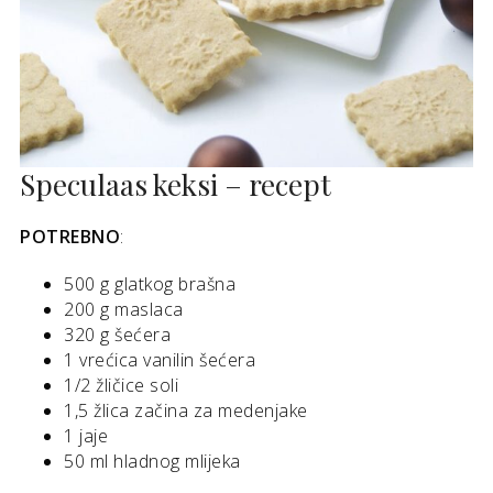
Speculaas keksi – recept
POTREBNO
:
500 g glatkog brašna
200 g maslaca
320 g šećera
1 vrećica vanilin šećera
1/2 žličice soli
1,5 žlica začina za medenjake
1 jaje
50 ml hladnog mlijeka