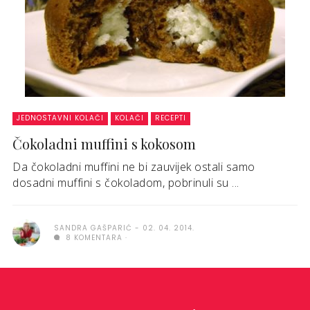
JEDNOSTAVNI KOLAČI
KOLAČI
RECEPTI
Čokoladni muffini s kokosom
Da čokoladni muffini ne bi zauvijek ostali samo
dosadni muffini s čokoladom, pobrinuli su ...
SANDRA GAŠPARIĆ
02. 04. 2014.
8 KOMENTARA