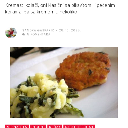
Kremasti kolači, oni klasični sa biksvitom ili pečenim
korama, pa sa kremom u nekoliko ...
SANDRA GAŠPARIĆ
28. 10. 2025.
5 KOMENTARA
MESNA JELA
RECEPTI
RUČAK
SALATE I PRILOZI