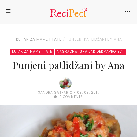
KUTAK ZA MAME I TATE
PUNJENI PATLIDŽANI BY ANA
KUTAK ZA MAME I TATE
NAGRADNA IGRA JAR DERMAPROTECT
Punjeni patlidžani by Ana
SANDRA GAŠPARIĆ
09. 09. 2011.
0 COMMENTS