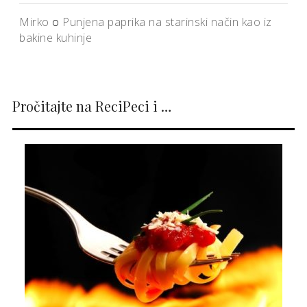
Mirko
o
Punjena paprika na starinski način kao iz
bakine kuhinje
Pročitajte na ReciPeci i …