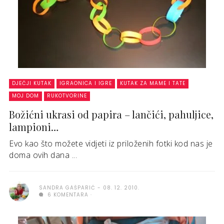
DJEČJI KUTAK
IGRAONICA I IGRE
KUTAK ZA MAME I TATE
MOJ DOM
RUKOTVORINE
Božićni ukrasi od papira – lančići, pahuljice,
lampioni…
Evo kao što možete vidjeti iz priloženih fotki kod nas je
doma ovih dana ...
SANDRA GAŠPARIĆ
08. 12. 2010.
6 KOMENTARA