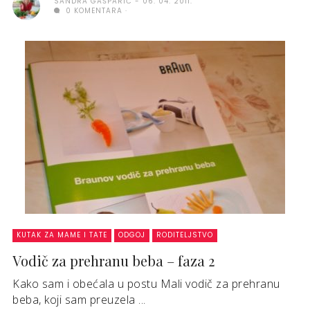
SANDRA GAŠPARIĆ
06. 04. 2011.
0 KOMENTARA
KUTAK ZA MAME I TATE
ODGOJ
RODITELJSTVO
Vodič za prehranu beba – faza 2
Kako sam i obećala u postu Mali vodič za prehranu
beba, koji sam preuzela ...