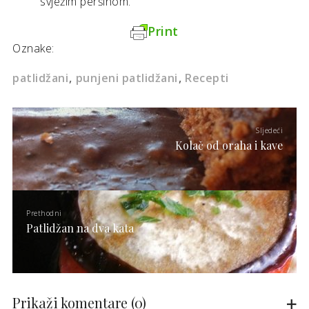
svježim peršinom.
Print
Oznake:
patlidžani
punjeni patlidžani
Recepti
Sljedeći
Kolač od oraha i kave
Prethodni
Patlidžan na dva kata
Prikaži komentare
(0)