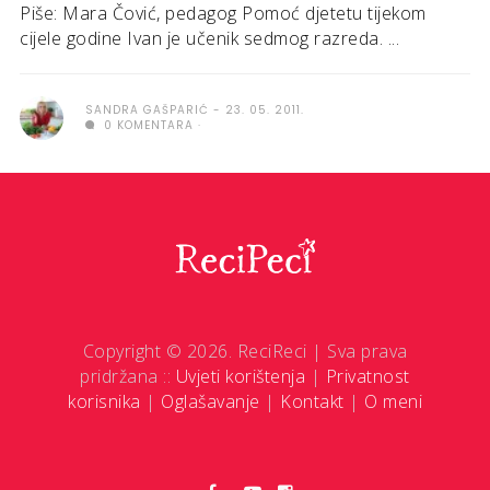
Piše: Mara Čović, pedagog Pomoć djetetu tijekom
cijele godine Ivan je učenik sedmog razreda. ...
SANDRA GAŠPARIĆ
23. 05. 2011.
0 KOMENTARA
Copyright © 2026. ReciReci | Sva prava
pridržana ::
Uvjeti korištenja
|
Privatnost
korisnika
|
Oglašavanje
|
Kontakt
|
O meni