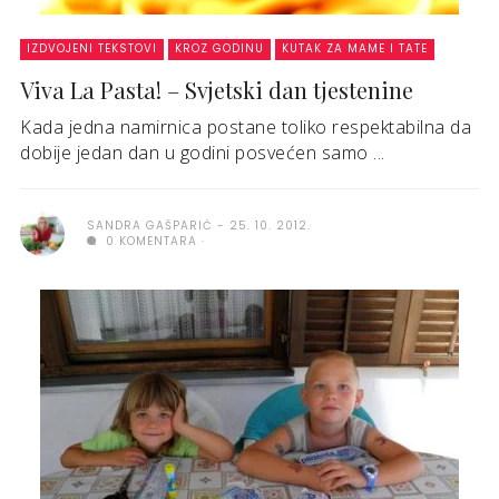
IZDVOJENI TEKSTOVI
KROZ GODINU
KUTAK ZA MAME I TATE
Viva La Pasta! – Svjetski dan tjestenine
Kada jedna namirnica postane toliko respektabilna da
dobije jedan dan u godini posvećen samo ...
SANDRA GAŠPARIĆ
25. 10. 2012.
0 KOMENTARA