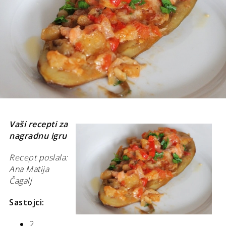
Vaši recepti za
nagradnu igru
Recept poslala:
Ana Matija
Čagalj
Sastojci:
2