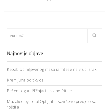
Najnovije objave
Kebab od mljevenog mesa iz friteze na vrući zrak
Krem juha od tikvica
Pečeni jogurt žličnjaci – slane fritule
Mazalice by Tefal Optigrill – savršeno predjelo sa
roštilja