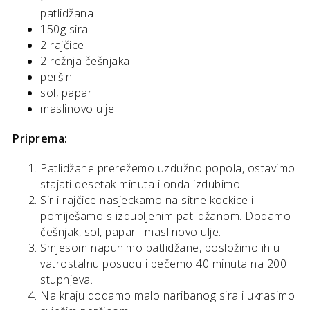
patlidžana
150g sira
2 rajčice
2 režnja češnjaka
peršin
sol, papar
maslinovo ulje
Priprema:
Patlidžane prerežemo uzdužno popola, ostavimo
stajati desetak minuta i onda izdubimo.
Sir i rajčice nasjeckamo na sitne kockice i
pomiješamo s izdubljenim patlidžanom. Dodamo
češnjak, sol, papar i maslinovo ulje.
Smjesom napunimo patlidžane, posložimo ih u
vatrostalnu posudu i pečemo 40 minuta na 200
stupnjeva.
Na kraju dodamo malo naribanog sira i ukrasimo