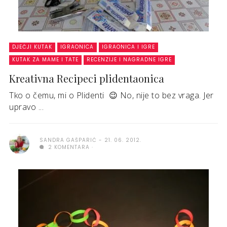
DJEČJI KUTAK
IGRAONICA
IGRAONICA I IGRE
KUTAK ZA MAME I TATE
RECENZIJE I NAGRADNE IGRE
Kreativna Recipeci plidentaonica
Tko o čemu, mi o Plidenti 😉 No, nije to bez vraga. Jer
upravo ...
SANDRA GAŠPARIĆ
21. 06. 2012.
2 KOMENTARA