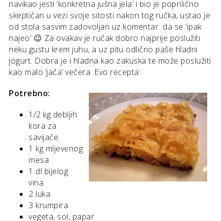
navikao jesti ‘konkretna jušna jela’ i bio je poprilično
skeptičan u vezi svoje sitosti nakon tog ručka, ustao je
od stola sasvim zadovoljan uz komentar da se ‘ipak
najeo’ 😉 Za ovakav je ručak dobro najprije poslužiti
neku gustu krem juhu, a uz pitu odlično paše hladni
jogurt. Dobra je i hladna kao zakuska te može poslužiti
kao malo ‘jača’ večera. Evo recepta:
Potrebno:
1/2 kg debljih
kora za
savijače
1 kg mljevenog
mesa
1 dl bijelog
vina
2 luka
3 krumpira
vegeta, sol, papar