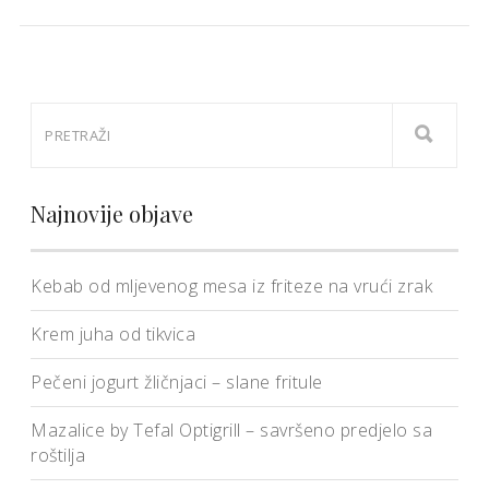
Najnovije objave
Kebab od mljevenog mesa iz friteze na vrući zrak
Krem juha od tikvica
Pečeni jogurt žličnjaci – slane fritule
Mazalice by Tefal Optigrill – savršeno predjelo sa
roštilja