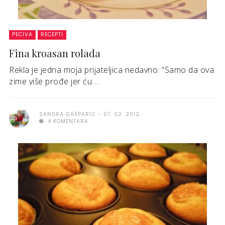
PECIVA
RECEPTI
Fina kroasan rolada
Rekla je jedna moja prijateljica nedavno: “Samo da ova
zime više prođe jer ću ...
SANDRA GAŠPARIĆ
07. 02. 2012.
4 KOMENTARA