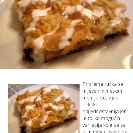
Priprema ručka sa
mljevenim mesom
meni je oduvijek
nekako
najjednostavnija jer
je toliko mogućih
varijacija koje se sa
njim mogu izvesti pa