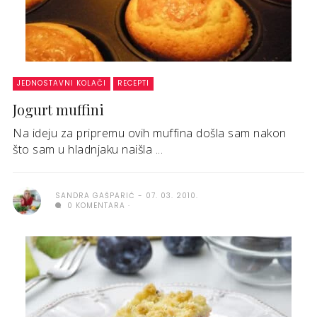
JEDNOSTAVNI KOLAČI
RECEPTI
Jogurt muffini
Na ideju za pripremu ovih muffina došla sam nakon
što sam u hladnjaku naišla ...
SANDRA GAŠPARIĆ
07. 03. 2010.
0 KOMENTARA