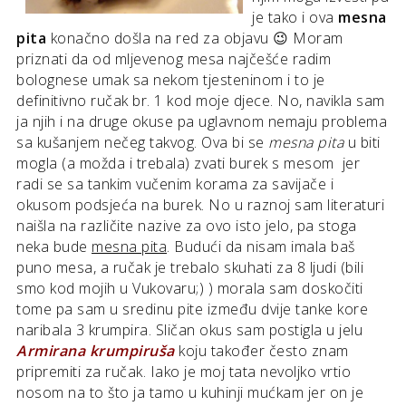
je tako i ova
mesna
pita
konačno došla na red za objavu 😉 Moram
priznati da od mljevenog mesa najčešće radim
bolognese umak sa nekom tjesteninom i to je
definitivno ručak br. 1 kod moje djece. No, navikla sam
ja njih i na druge okuse pa uglavnom nemaju problema
sa kušanjem nečeg takvog. Ova bi se
mesna pita
u biti
mogla (a možda i trebala) zvati burek s mesom jer
radi se sa tankim vučenim korama za savijače i
okusom podsjeća na burek. No u raznoj sam literaturi
naišla na različite nazive za ovo isto jelo, pa stoga
neka bude
mesna pita
. Budući da nisam imala baš
puno mesa, a ručak je trebalo skuhati za 8 ljudi (bili
smo kod mojih u Vukovaru;) ) morala sam doskočiti
tome pa sam u sredinu pite između dvije tanke kore
naribala 3 krumpira. Sličan okus sam postigla u jelu
Armirana krumpiruša
koju također često znam
pripremiti za ručak. Iako je moj tata nevoljko vrtio
nosom na to što ja tamo u kuhinji mućkam jer on je