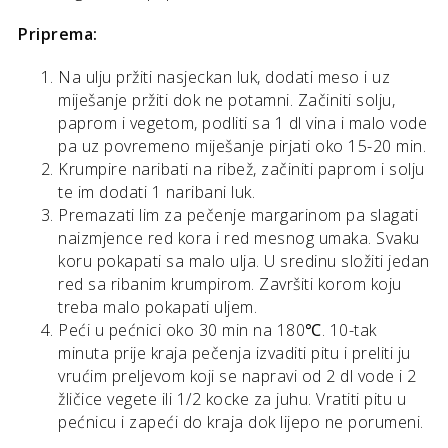
Priprema:
Na ulju pržiti nasjeckan luk, dodati meso i uz
miješanje pržiti dok ne potamni. Začiniti solju,
paprom i vegetom, podliti sa 1 dl vina i malo vode
pa uz povremeno miješanje pirjati oko 15-20 min.
Krumpire naribati na ribež, začiniti paprom i solju
te im dodati 1 naribani luk.
Premazati lim za pečenje margarinom pa slagati
naizmjence red kora i red mesnog umaka. Svaku
koru pokapati sa malo ulja. U sredinu složiti jedan
red sa ribanim krumpirom. Završiti korom koju
treba malo pokapati uljem.
Peći u pećnici oko 30 min na 180℃. 10-tak
minuta prije kraja pečenja izvaditi pitu i preliti ju
vrućim preljevom koji se napravi od 2 dl vode i 2
žličice vegete ili 1/2 kocke za juhu. Vratiti pitu u
pećnicu i zapeći do kraja dok lijepo ne porumeni.