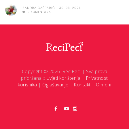
SANDRA GAŠPARIĆ
30. 03. 2021.
0 KOMENTARA
Copyright © 2026. ReciReci | Sva prava
pridržana ::
Uvjeti korištenja
|
Privatnost
korisnika
|
Oglašavanje
|
Kontakt
|
O meni