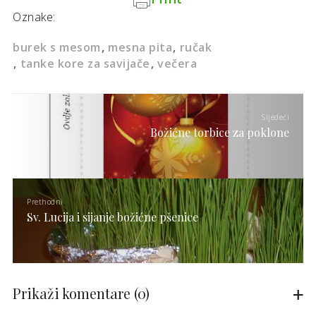
Oznake:
burek s mesom
mesna pita
ručak
tanke kore za savijače
večera
Sljedeći
Božićne torbice za poklone
Prethodni
Sv. Lucija i sijanje božićne pšenice
Prikaži komentare
(0)