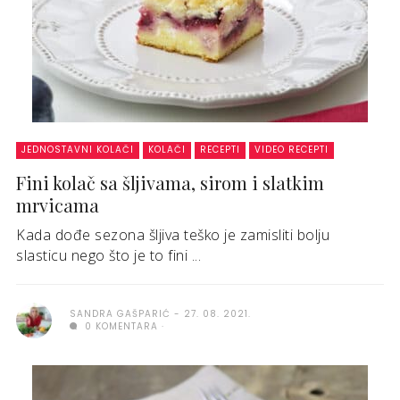
JEDNOSTAVNI KOLAČI
KOLAČI
RECEPTI
VIDEO RECEPTI
Fini kolač sa šljivama, sirom i slatkim
mrvicama
Kada dođe sezona šljiva teško je zamisliti bolju
slasticu nego što je to fini ...
SANDRA GAŠPARIĆ
27. 08. 2021.
0 KOMENTARA