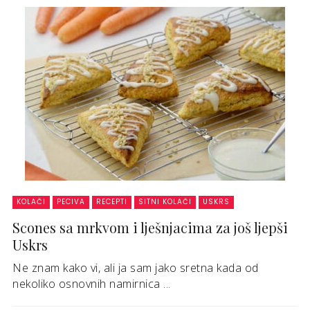
KOLAČI
PECIVA
RECEPTI
SITNI KOLAČI
USKRS
Scones sa mrkvom i lješnjacima za još ljepši
Uskrs
Ne znam kako vi, ali ja sam jako sretna kada od
nekoliko osnovnih namirnica ...