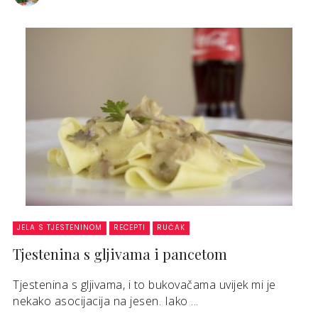
JELA S TJESTENINOM
RECEPTI
RUČAK
Tjestenina s gljivama i pancetom
Tjestenina s gljivama, i to bukovačama uvijek mi je
nekako asocijacija na jesen. Iako ...