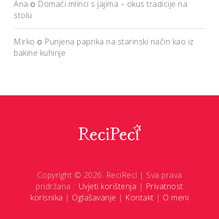
Ana
o
Domaći mlinci s jajima – okus tradicije na
stolu
Mirko
o
Punjena paprika na starinski način kao iz
bakine kuhinje
Copyright © 2026. ReciReci | Sva prava
pridržana ::
Uvjeti korištenja
|
Privatnost
korisnika
|
Oglašavanje
|
Kontakt
|
O meni