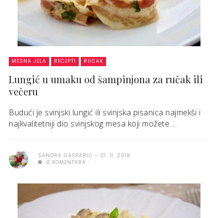
MESNA JELA
RECEPTI
RUČAK
Lungić u umaku od šampinjona za ručak ili
večeru
Budući je svinjski lungić ili svinjska pisanica najmekši i
najkvalitetniji dio svinjskog mesa koji možete ...
SANDRA GAŠPARIĆ
01. 11. 2018.
0 KOMENTARA