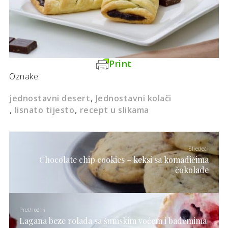
Print
Oznake:
jednostavni desert
Jednostavni kolači
lisnato tijesto
recept u slikama
Sljedeći
Chocolate chip cookies – keksi sa komadićima
čokolade
Prethodni
Lagana beze rolada sa šumskim voćem i bademima