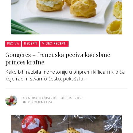
PECIVA
RECEPTI
VIDEO RECEPTI
Gougères – francuska peciva kao slane
princes krafne
Kako bih razbila monotoniju u pripremi kiflica ili klipića
koje radim stvarno često, pokušala ...
SANDRA GAŠPARIĆ
30. 05. 2023.
0 KOMENTARA