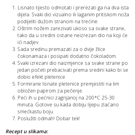
Lisnato tijesto odmotati i prerezati ga na dva ista
dijela. Svaki dio vizualno ili laganim pritiskom noža
podijeliti dužom stranom na trećine.
Oštrim nožem zarezivati ukoso sa svake strane,
tako da u sredini ostane neizrezan dio na koji će
ići nadjev.
Sada sredinu premazati za o dvije žlice
čokonamaza i posipati dodatno čokoladom.
Svaki izrezani dio naizmjence sa svake strane po
jedan početi prebacivati prema sredini kako bi se
dobio efekt pletenice.
Formirane lisnate pletenice premjestiti na lim
obložen papirom za pečenje.
Peći ih u pećnici zagrijanoj na 200*C 25-30
minuta. Gotove su kada dobiju lijepu zlaćano
smećkastu boju.
Poslužiti odmah! Dobar tek!
Recept u slikama: