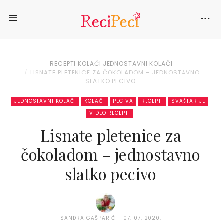
RECEPTI
KOLAČI
JEDNOSTAVNI KOLAČI
LISNATE PLETENICE ZA ČOKOLADOM – JEDNOSTAVNO
SLATKO PECIVO
JEDNOSTAVNI KOLAČI
KOLAČI
PECIVA
RECEPTI
SVAŠTARIJE
VIDEO RECEPTI
Lisnate pletenice za
čokoladom – jednostavno
slatko pecivo
SANDRA GAŠPARIĆ
07. 07. 2020.