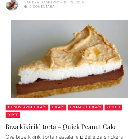
SANDRA GAŠPARIĆ
15. 12. 2015.
0 KOMENTARA
JEDNOSTAVNI KOLAČI
KOLAČI
KREMASTI KOLAČI
RECEPTI
TORTE
Brza kikiriki torta – Quick Peanut Cake
Ova brza kikiriki torta nastala je iz želje za snickers