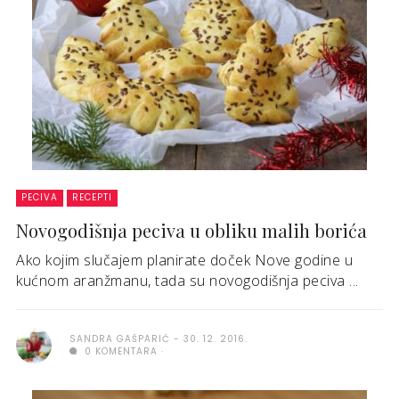
PECIVA
RECEPTI
Novogodišnja peciva u obliku malih borića
Ako kojim slučajem planirate doček Nove godine u
kućnom aranžmanu, tada su novogodišnja peciva ...
SANDRA GAŠPARIĆ
30. 12. 2016.
0 KOMENTARA