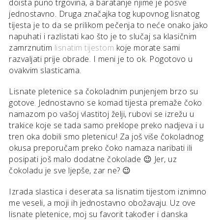
doista puno trgovina, a baratanje njime je posve
jednostavno. Druga značajka tog kupovnog lisnatog
tijesta je to da se prilikom pečenja to neće onako jako
napuhati i razlistati kao što je to slučaj sa klasičnim
zamrznutim
lisnatim tijestom
koje morate sami
razvaljati prije obrade. I meni je to ok. Pogotovo u
ovakvim slasticama.
Lisnate pletenice sa čokoladnim punjenjem brzo su
gotove. Jednostavno se komad tijesta premaže čoko
namazom po vašoj vlastitoj želji, rubovi se izrežu u
trakice koje se tada samo preklope preko nadjeva i u
tren oka dobili smo pletenicu! Za još više čokoladnog
okusa preporučam preko čoko namaza naribati ili
posipati još malo dodatne čokolade 😉 Jer, uz
čokoladu je sve ljepše, zar ne? 😉
Izrada slastica i deserata sa lisnatim tijestom iznimno
me veseli, a moji ih jednostavno obožavaju. Uz ove
lisnate pletenice, moj su favorit također i danska