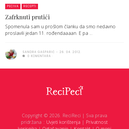
PECIVA
RECEPTI
Zafrknuti prutići
Spomenula sam u prošlom članku da smo nedavno
proslavili jedan 11. rođendaaaan. E pa ...
SANDRA GAŠPARIĆ
26. 04. 2012.
0 KOMENTARA
Copyright © 2026. ReciReci | Sva prava
pridržana ::
Uvjeti korištenja
|
Privatnost
korisnika
|
Oglašavanje
|
Kontakt
|
O meni