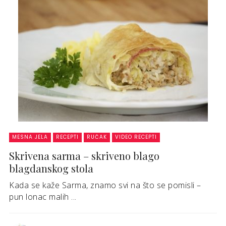
MESNA JELA
RECEPTI
RUČAK
VIDEO RECEPTI
Skrivena sarma – skriveno blago
blagdanskog stola
Kada se kaže Sarma, znamo svi na što se pomisli –
pun lonac malih ...