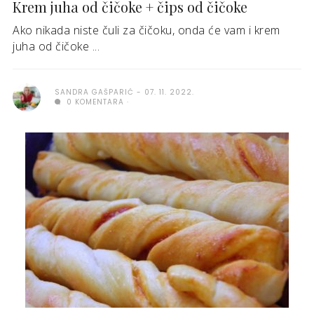
Krem juha od čičoke + čips od čičoke
Ako nikada niste čuli za čičoku, onda će vam i krem
juha od čičoke ...
SANDRA GAŠPARIĆ
07. 11. 2022.
0 KOMENTARA