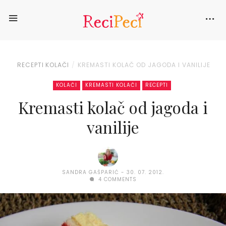
RECEPTI
KOLAČI
KREMASTI KOLAČ OD JAGODA I VANILIJE
KOLAČI
KREMASTI KOLAČI
RECEPTI
Kremasti kolač od jagoda i
vanilije
SANDRA GAŠPARIĆ
30. 07. 2012.
4 COMMENTS