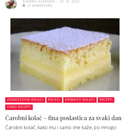
SANDRA GAŠPARIĆ
27. 10. 2012.
12 KOMENTARA
JEDNOSTAVNI KOLAČI
KOLAČI
KREMASTI KOLAČI
RECEPTI
VIDEO RECEPTI
Čarobni kolač – fina poslastica za svaki dan
Čarobni kolač, kako mu i samo ime kaže, po mnogo