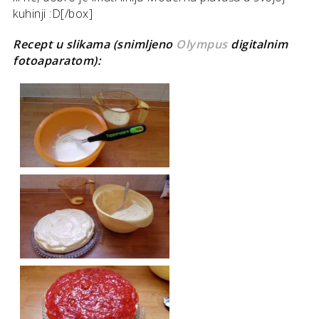
kuhinji :D[/box]
Recept u slikama
(s
nimljeno
Olympus
digitalnim
fotoaparatom):