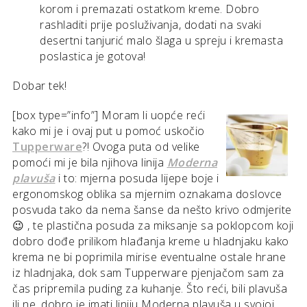
korom i premazati ostatkom kreme. Dobro
rashladiti prije posluživanja, dodati na svaki
desertni tanjurić malo šlaga u spreju i kremasta
poslastica je gotova!
Dobar tek!
[box type=”info”]
Moram li uopće reći
kako mi je i ovaj put u pomoć uskočio
Tupperware
?! Ovoga puta od velike
pomoći mi je bila njihova linija
Moderna
plavuša
i to: mjerna posuda lijepe boje i
ergonomskog oblika sa mjernim oznakama doslovce
posvuda tako da nema šanse da nešto krivo odmjerite
😉 , te plastična posuda za miksanje sa poklopcom koji
dobro dođe prilikom hlađanja kreme u hladnjaku kako
krema ne bi poprimila mirise eventualne ostale hrane
iz hladnjaka, dok sam Tupperware pjenjačom sam za
čas pripremila puding za kuhanje. Što reći, bili plavuša
ili ne, dobro je imati liniju Moderna plavuša u svojoj