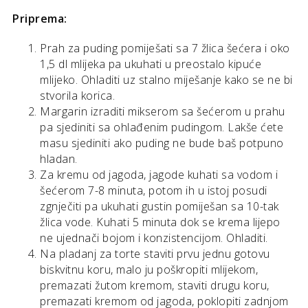
Priprema:
Prah za puding pomiješati sa 7 žlica šećera i oko
1,5 dl mlijeka pa ukuhati u preostalo kipuće
mlijeko. Ohladiti uz stalno miješanje kako se ne bi
stvorila korica.
Margarin izraditi mikserom sa šećerom u prahu
pa sjediniti sa ohlađenim pudingom. Lakše ćete
masu sjediniti ako puding ne bude baš potpuno
hladan.
Za kremu od jagoda, jagode kuhati sa vodom i
šećerom 7-8 minuta, potom ih u istoj posudi
zgnječiti pa ukuhati gustin pomiješan sa 10-tak
žlica vode. Kuhati 5 minuta dok se krema lijepo
ne ujednači bojom i konzistencijom. Ohladiti.
Na pladanj za torte staviti prvu jednu gotovu
biskvitnu koru, malo ju poškropiti mlijekom,
premazati žutom kremom, staviti drugu koru,
premazati kremom od jagoda, poklopiti zadnjom