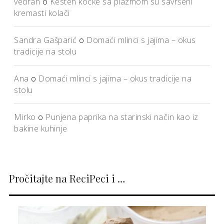
vedran
o
Kesten kocke sa plazmom su savršeni
kremasti kolači
Sandra Gašparić
o
Domaći mlinci s jajima – okus
tradicije na stolu
Ana
o
Domaći mlinci s jajima – okus tradicije na
stolu
Mirko
o
Punjena paprika na starinski način kao iz
bakine kuhinje
Pročitajte na ReciPeci i …