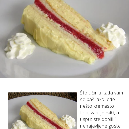
Što učiniti kada vam
se baš jako jede
nešto kremasto i
fino, vani je +40, a
usput ste dobili i
nenajavljene goste