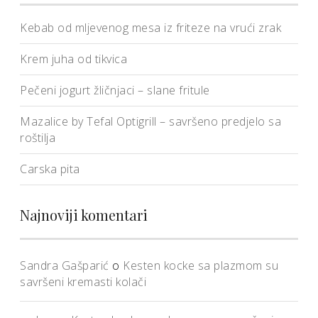
Kebab od mljevenog mesa iz friteze na vrući zrak
Krem juha od tikvica
Pečeni jogurt žličnjaci – slane fritule
Mazalice by Tefal Optigrill – savršeno predjelo sa
roštilja
Carska pita
Najnoviji komentari
Sandra Gašparić
o
Kesten kocke sa plazmom su
savršeni kremasti kolači