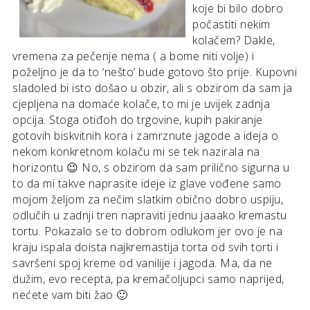
koje bi bilo dobro
počastiti nekim
kolačem? Dakle,
vremena za pečenje nema ( a bome niti volje) i
poželjno je da to ‘nešto’ bude gotovo što prije. Kupovni
sladoled bi isto došao u obzir, ali s obzirom da sam ja
cjepljena na domaće kolače, to mi je uvijek zadnja
opcija. Stoga otiđoh do trgovine, kupih pakiranje
gotovih biskvitnih kora i zamrznute jagode a ideja o
nekom konkretnom kolaču mi se tek nazirala na
horizontu 😉 No, s obzirom da sam prilično sigurna u
to da mi takve naprasite ideje iz glave vođene samo
mojom željom za nečim slatkim obično dobro uspiju,
odlučih u zadnji tren napraviti jednu jaaako kremastu
tortu. Pokazalo se to dobrom odlukom jer ovo je na
kraju ispala doista najkremastija torta od svih torti i
savršeni spoj kreme od vanilije i jagoda. Ma, da ne
dužim, evo recepta, pa kremačoljupci samo naprijed,
nećete vam biti žao 🙂