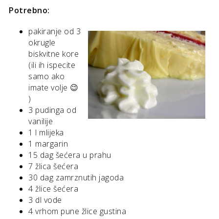
Potrebno:
pakiranje od 3
okrugle
biskvitne kore
(ili ih ispecite
samo ako
imate volje 😉
)
3 pudinga od
vanilije
1 l mlijeka
1 margarin
15 dag šećera u prahu
7 žlica šećera
30 dag zamrznutih jagoda
4 žlice šećera
3 dl vode
4 vrhom pune žlice gustina