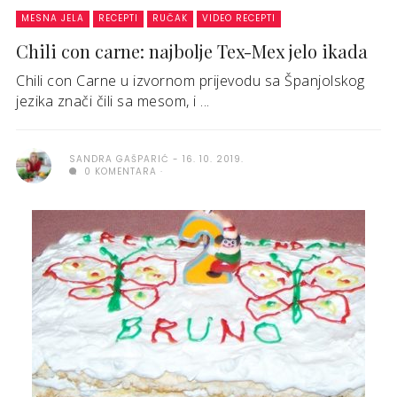
MESNA JELA
RECEPTI
RUČAK
VIDEO RECEPTI
Chili con carne: najbolje Tex-Mex jelo ikada
Chili con Carne u izvornom prijevodu sa Španjolskog
jezika znači čili sa mesom, i ...
SANDRA GAŠPARIĆ
16. 10. 2019.
0 KOMENTARA