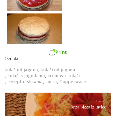
Print
Oznake:
kolač od jagoda
kolači od jagoda
kolači s jagodama
kremasti kolači
recept u slikama
torta
Tupperware
Sljedeći
Brza pizza iz tavice