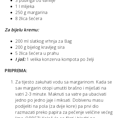
3 pudinga od vanilije
1 l mlijeka
250 g margarina
8 žlica šećera
Za bijelu kremu:
200 ml slatkog vrhnja za šlag
200 g bijelog kravljeg sira
5 žlica šećera u prahu
I još:
1 velika konzerva kompota po želji
PRIPREMA:
Za tijesto zakuhati vodu sa margarinom. Kada se
sav margarin otopi umutiti brašno i miješati na
vatri 2-3 minute. Maknuti sa vatre pa ubacivati
jedno po jedno jaje i miksati. Dobivenu masu
podijeliti na pola (za dvije kore) pa prvi dio
razmazati preko papira za pečenje veličine većeg