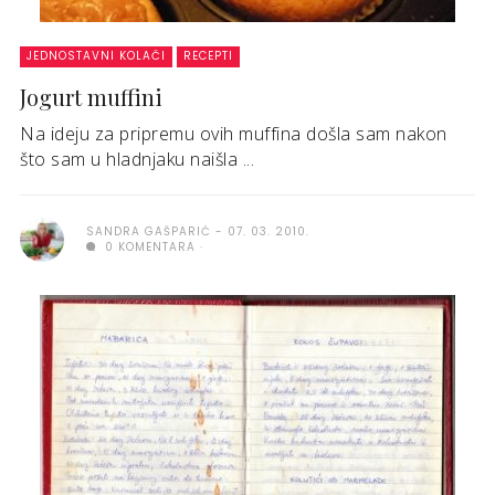
JEDNOSTAVNI KOLAČI
RECEPTI
Jogurt muffini
Na ideju za pripremu ovih muffina došla sam nakon
što sam u hladnjaku naišla ...
SANDRA GAŠPARIĆ
07. 03. 2010.
0 KOMENTARA