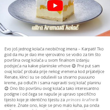
Evo još jednog kolača neobičnog imena – Karpati! Tko
god da mu je dao ime vjerovatno se vodio za tim što
površina ovog kolača u svom finalnom izdanju
podsjeća na kakve planinske vrhove 😉 Prvi put sam
ovaj kolač probala prije nekog vremena kod prijateljice
Renate, klinci su se oduševili sa stvarno puuuuno
kreme, pa odlučih i sama napraviti svoj kolač planinu
😉 Ono što površinu ovog kolača tako interesantno
podigne i od čega se napuše je upravo specifično
tijesto koje je identično tijestu za
princes krafne
ili
eklere. Znate ono, koje se prvo malo kuha, pa onda