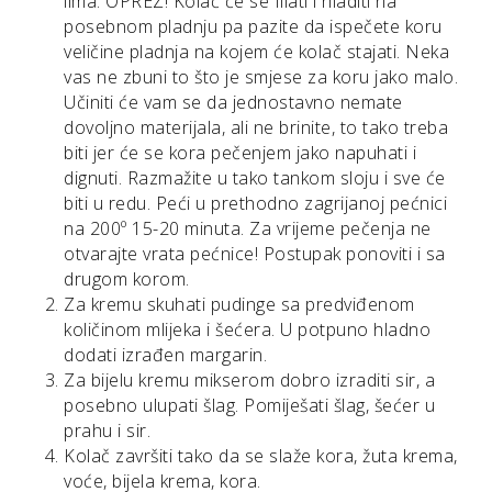
lima. OPREZ! Kolač će se filati i hladiti na
posebnom pladnju pa pazite da ispečete koru
veličine pladnja na kojem će kolač stajati. Neka
vas ne zbuni to što je smjese za koru jako malo.
Učiniti će vam se da jednostavno nemate
dovoljno materijala, ali ne brinite, to tako treba
biti jer će se kora pečenjem jako napuhati i
dignuti. Razmažite u tako tankom sloju i sve će
biti u redu. Peći u prethodno zagrijanoj pećnici
na 200º 15-20 minuta. Za vrijeme pečenja ne
otvarajte vrata pećnice! Postupak ponoviti i sa
drugom korom.
Za kremu skuhati pudinge sa predviđenom
količinom mlijeka i šećera. U potpuno hladno
dodati izrađen margarin.
Za bijelu kremu mikserom dobro izraditi sir, a
posebno ulupati šlag. Pomiješati šlag, šećer u
prahu i sir.
Kolač završiti tako da se slaže kora, žuta krema,
voće, bijela krema, kora.