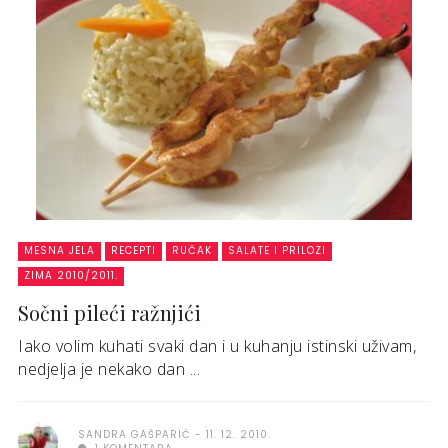
MESNA JELA
RECEPTI
RUČAK
SALATE I PRILOZI
ZIMA 2010/2011.
Sočni pileći ražnjići
Iako volim kuhati svaki dan i u kuhanju istinski uživam,
nedjelja je nekako dan ...
SANDRA GAŠPARIĆ
11. 12. 2010.