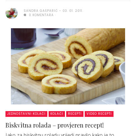
SANDRA GAŠPARIĆ
03. 01. 2011.
0 KOMENTARA
JEDNOSTAVNI KOLAČI
KOLAČI
RECEPTI
VIDEO RECEPTI
Biskvitna rolada – provjeren recept!
Iako za biskvitnu roladu vrijedi pravilo kako je to