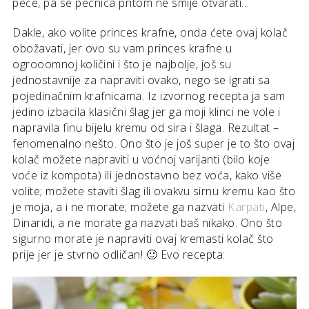
peče, pa se pećnica pritom ne smije otvarati…
Dakle, ako volite princes krafne, onda ćete ovaj kolač
obožavati, jer ovo su vam princes krafne u
ogrooomnoj količini i što je najbolje, još su
jednostavnije za napraviti ovako, nego se igrati sa
pojedinačnim krafnicama. Iz izvornog recepta ja sam
jedino izbacila klasični šlag jer ga moji klinci ne vole i
napravila finu bijelu kremu od sira i šlaga. Rezultat –
fenomenalno nešto. Ono što je još super je to što ovaj
kolač možete napraviti u voćnoj varijanti (bilo koje
voće iz kompota) ili jednostavno bez voća, kako više
volite; možete staviti šlag ili ovakvu sirnu kremu kao što
je moja, a i ne morate; možete ga nazvati
Karpati
, Alpe,
Dinaridi, a ne morate ga nazvati baš nikako. Ono što
sigurno morate je napraviti ovaj kremasti kolač što
prije jer je stvrno odličan! 🙂 Evo recepta: