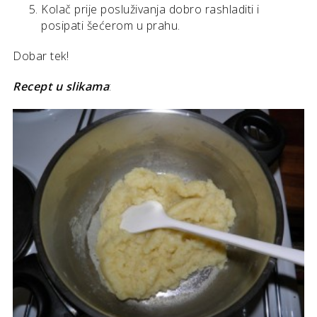
Kolač prije posluživanja dobro rashladiti i
posipati šećerom u prahu.
Dobar tek!
Recept u slikama
: