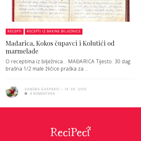
RECEPTI
RECEPTI IZ BAKINE BILJEŽNICE
Mađarica, Kokos čupavci i Kolutići od
marmelade
O receptima iz bilježnica… MAĐARICA Tijesto: 30 dag
brašna 1/2 male žličice praška za ...
SANDRA GAŠPARIĆ
14. 06. 2010.
4 KOMENTARA