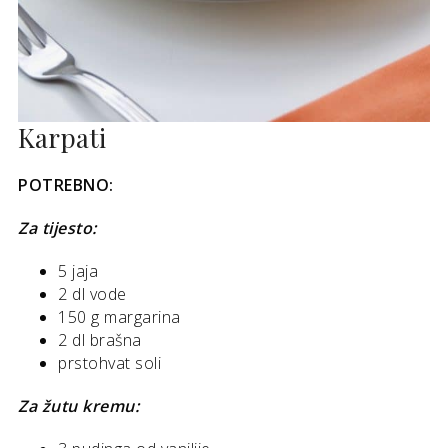
Karpati
POTREBNO:
Za tijesto:
5 jaja
2 dl vode
150 g margarina
2 dl brašna
prstohvat soli
Za žutu kremu: