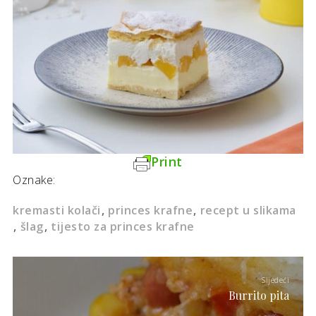
Print
Oznake:
kremasti kolači
princes krafne
recept u slikama
šlag
tijesto za princes krafne
Sljedeći
Burrito pita