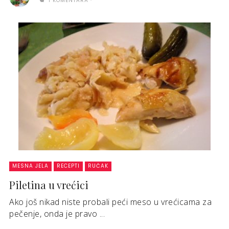
1 KOMENTARA
MESNA JELA
RECEPTI
RUČAK
Piletina u vrećici
Ako još nikad niste probali peći meso u vrećicama za
pečenje, onda je pravo ...