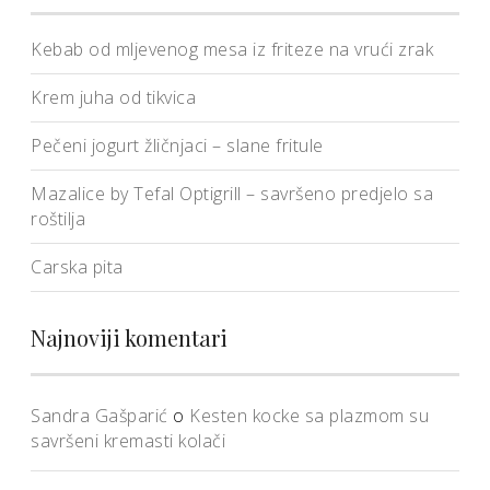
Kebab od mljevenog mesa iz friteze na vrući zrak
Krem juha od tikvica
Pečeni jogurt žličnjaci – slane fritule
Mazalice by Tefal Optigrill – savršeno predjelo sa
roštilja
Carska pita
Najnoviji komentari
Sandra Gašparić
o
Kesten kocke sa plazmom su
savršeni kremasti kolači