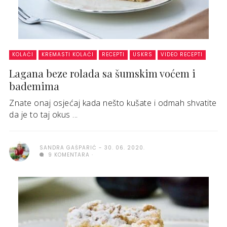
KOLAČI
KREMASTI KOLAČI
RECEPTI
USKRS
VIDEO RECEPTI
Lagana beze rolada sa šumskim voćem i
bademima
Znate onaj osjećaj kada nešto kušate i odmah shvatite
da je to taj okus ...
SANDRA GAŠPARIĆ
30. 06. 2020.
9 KOMENTARA