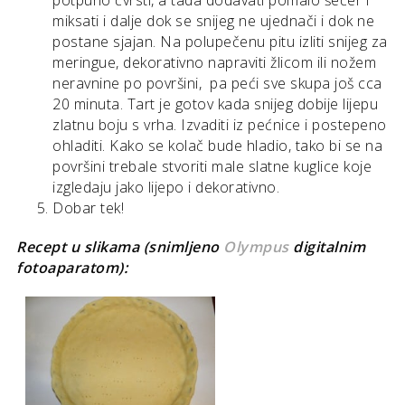
potpuno čvrsti, a tada dodavati pomalo šećer i
miksati i dalje dok se snijeg ne ujednači i dok ne
postane sjajan. Na polupečenu pitu izliti snijeg za
meringue, dekorativno napraviti žlicom ili nožem
neravnine po površini, pa peći sve skupa još cca
20 minuta. Tart je gotov kada snijeg dobije lijepu
zlatnu boju s vrha. Izvaditi iz pećnice i postepeno
ohladiti. Kako se kolač bude hladio, tako bi se na
površini trebale stvoriti male slatne kuglice koje
izgledaju jako lijepo i dekorativno.
Dobar tek!
Recept u slikama (snimljeno
Olympus
digitalnim
fotoaparatom):