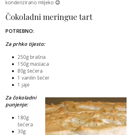
kondenzirano mlijeko 😉
Čokoladni meringue tart
POTREBNO:
Za prhko tijesto:
250g brašna
150g maslaca
80g šećera
1 vanilin šećer
1 jaje
Za čokoladni
punjenje:
180g
šećera
30g