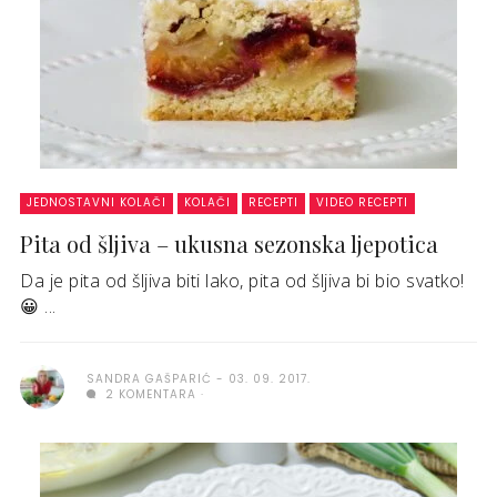
JEDNOSTAVNI KOLAČI
KOLAČI
RECEPTI
VIDEO RECEPTI
Pita od šljiva – ukusna sezonska ljepotica
Da je pita od šljiva biti lako, pita od šljiva bi bio svatko!
😀 ...
SANDRA GAŠPARIĆ
03. 09. 2017.
2 KOMENTARA