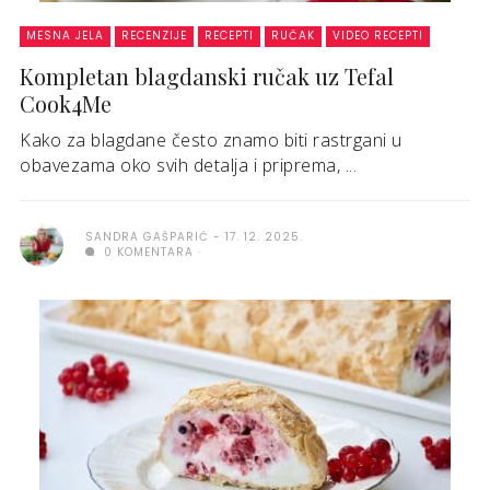
MESNA JELA
RECENZIJE
RECEPTI
RUČAK
VIDEO RECEPTI
Kompletan blagdanski ručak uz Tefal
Cook4Me
Kako za blagdane često znamo biti rastrgani u
obavezama oko svih detalja i priprema, ...
SANDRA GAŠPARIĆ
17. 12. 2025.
0 KOMENTARA