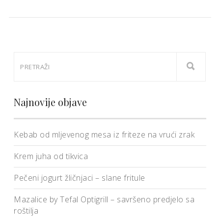
Najnovije objave
Kebab od mljevenog mesa iz friteze na vrući zrak
Krem juha od tikvica
Pečeni jogurt žličnjaci – slane fritule
Mazalice by Tefal Optigrill – savršeno predjelo sa
roštilja