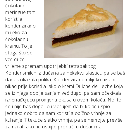
čokoladni
meringue tart
koristila
kondenzirano
mlijeko za
čokoladnu
kremu. To je
stoga što se
već duže
vrijeme spremam upotrijebiti tetrapak tog
Kondensmilch iz dućana za nekakvu slasticu pa se baš
danas ukazala prilika. Kondenzirano mlijeko nisam
nikad prije koristila iako o kremi Dulche de Leche koja
se iz njega dobije sanjam već dugo, pa sam očekivala
iznenađujuću promjenu okusa u ovom kolaču. No, to
se i nije baš dogolilo i vjerujem da bi kolač uspio
jednako dobro da sam koristila obično vrhnje za
kuhanje ili tekuće slatko vrhnje, pa se nemojte previše
zamarati ako ne uspijte pronaći u dućanima