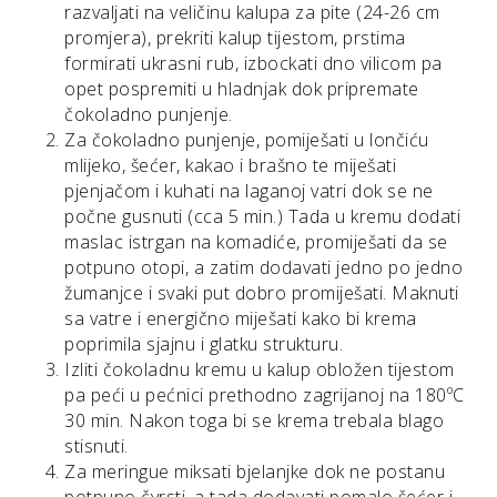
razvaljati na veličinu kalupa za pite (24-26 cm
promjera), prekriti kalup tijestom, prstima
formirati ukrasni rub, izbockati dno vilicom pa
opet pospremiti u hladnjak dok pripremate
čokoladno punjenje.
Za čokoladno punjenje, pomiješati u lončiću
mlijeko, šećer, kakao i brašno te miješati
pjenjačom i kuhati na laganoj vatri dok se ne
počne gusnuti (cca 5 min.) Tada u kremu dodati
maslac istrgan na komadiće, promiješati da se
potpuno otopi, a zatim dodavati jedno po jedno
žumanjce i svaki put dobro promiješati. Maknuti
sa vatre i energično miješati kako bi krema
poprimila sjajnu i glatku strukturu.
Izliti čokoladnu kremu u kalup obložen tijestom
pa peći u pećnici prethodno zagrijanoj na 180ºC
30 min. Nakon toga bi se krema trebala blago
stisnuti.
Za meringue miksati bjelanjke dok ne postanu