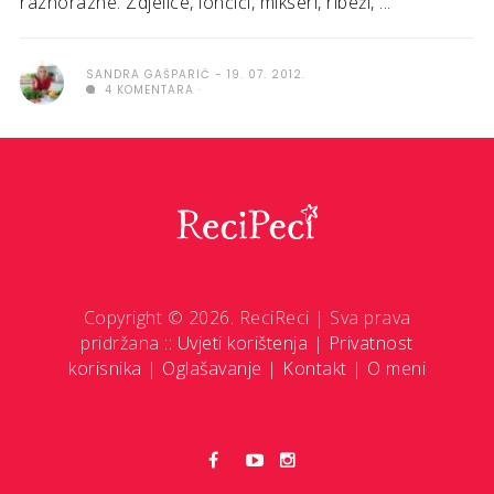
raznorazne. Zdjelice, lončići, mikseri, ribeži, ...
SANDRA GAŠPARIĆ
19. 07. 2012.
4 KOMENTARA
Copyright © 2026. ReciReci | Sva prava
pridržana ::
Uvjeti korištenja
|
Privatnost
korisnika
|
Oglašavanje
|
Kontakt
|
O meni