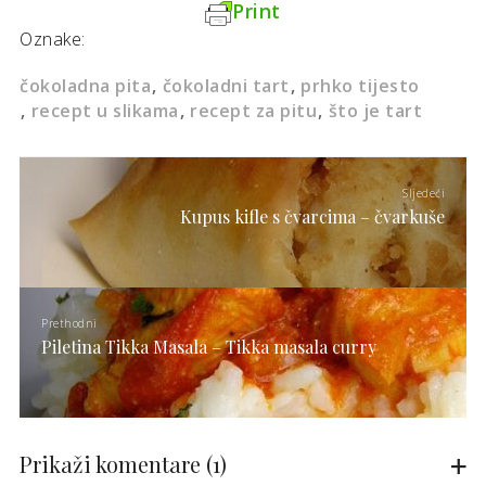
Print
Oznake:
čokoladna pita
čokoladni tart
prhko tijesto
recept u slikama
recept za pitu
što je tart
Sljedeći
Kupus kifle s čvarcima – čvarkuše
Prethodni
Piletina Tikka Masala – Tikka masala curry
Prikaži komentare
(1)