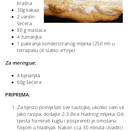
brašna
30g kakaa
2 vanilin
šećera
80 g maslaca
4 žumanjka
1 pakiranje kondenziranog mlijeka (250 ml) u
tetrapaku (ili slatko vrhnje)
Za meringue:
4 bjelanjka
60g šećera
PRIPREMA:
Za tijesto pomiješati sve sastojke, ukoliko vam se
jako rasipa, dodajte 2-3 žlice hladnog mlijeka. Od
tijesta formirati kuglu i pospremiti je omotanu
folijom u hladnjak. Nakon cca 30 minuta izvaditi i