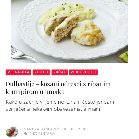
MESNA JELA
RECEPTI
RUČAK
VIDEO RECEPTI
Đulbastije – kosani odresci s ribanim
krumpirom u umaku
Kako u zadnje vrijeme ne kuham često jer sam
spriječena nekakvim obavezama, a imam ...
SANDRA GAŠPARIĆ
09. 03. 2010.
4 KOMENTARA