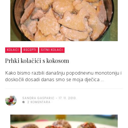
KOLAČI
RECEPTI
SITNI KOLAČI
Prhki kolačići s kokosom
Kako bismo razbili današnju popodnevnu monotoniju i
doskočili dosadi danas smo se moja dječica ...
SANDRA GAŠPARIĆ
17. 11. 2010.
2 KOMENTARA