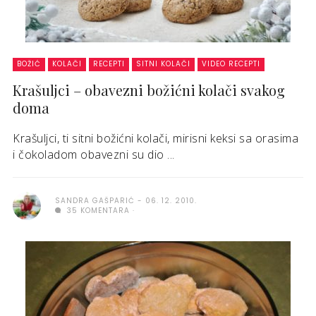
BOŽIĆ
KOLAČI
RECEPTI
SITNI KOLAČI
VIDEO RECEPTI
Krašuljci – obavezni božićni kolači svakog
doma
Krašuljci, ti sitni božićni kolači, mirisni keksi sa orasima
i čokoladom obavezni su dio ...
SANDRA GAŠPARIĆ
06. 12. 2010.
35 KOMENTARA