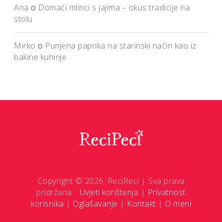
Ana
o
Domaći mlinci s jajima – okus tradicije na
stolu
Mirko
o
Punjena paprika na starinski način kao iz
bakine kuhinje
Copyright © 2026. ReciReci | Sva prava
pridržana ::
Uvjeti korištenja
|
Privatnost
korisnika
|
Oglašavanje
|
Kontakt
|
O meni