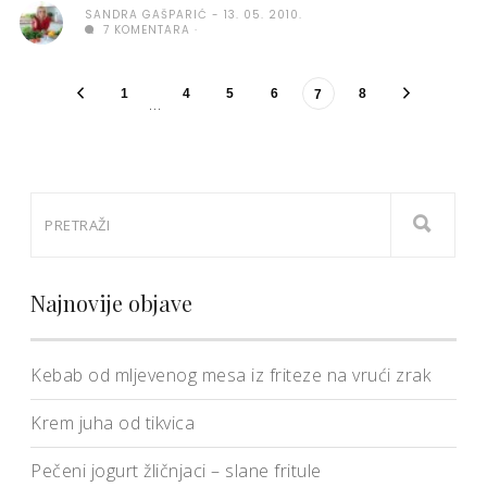
SANDRA GAŠPARIĆ
13. 05. 2010.
7 KOMENTARA
1
4
5
6
8
7
…
Najnovije objave
Kebab od mljevenog mesa iz friteze na vrući zrak
Krem juha od tikvica
Pečeni jogurt žličnjaci – slane fritule