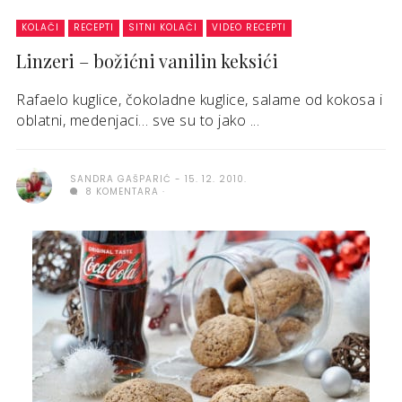
KOLAČI
RECEPTI
SITNI KOLAČI
VIDEO RECEPTI
Linzeri – božićni vanilin keksići
Rafaelo kuglice, čokoladne kuglice, salame od kokosa i
oblatni, medenjaci… sve su to jako ...
SANDRA GAŠPARIĆ
15. 12. 2010.
8 KOMENTARA