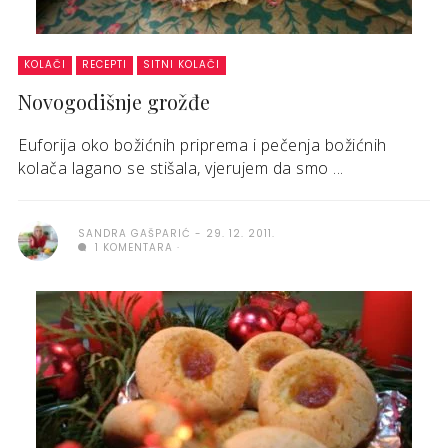
KOLAČI
RECEPTI
SITNI KOLAČI
Novogodišnje grožđe
Euforija oko božićnih priprema i pečenja božićnih
kolača lagano se stišala, vjerujem da smo ...
SANDRA GAŠPARIĆ
29. 12. 2011.
1 KOMENTARA