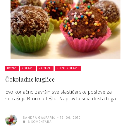
BOŽIĆ
KOLAČI
RECEPTI
SITNI KOLAČI
Čokoladne kuglice
Evo konačno završih sve slastičarske poslove za
sutrašnju Bruninu feštu. Napravila sma dosta toga ...
SANDRA GAŠPARIĆ
19. 06. 2010.
6 KOMENTARA