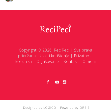
Copyright © 2026. ReciReci | Sva prava
pridržana ::
Uvjeti korištenja
|
Privatnost
korisnika
|
Oglašavanje
|
Kontakt
|
O meni
Designed by
LOGICO
| Powered by
ORBIS