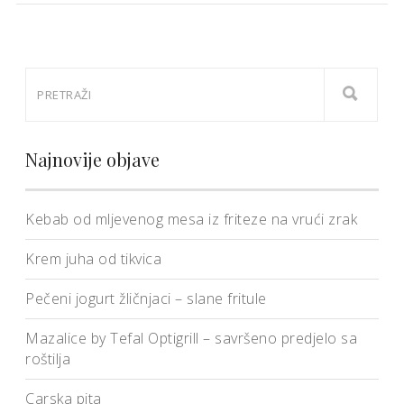
Najnovije objave
Kebab od mljevenog mesa iz friteze na vrući zrak
Krem juha od tikvica
Pečeni jogurt žličnjaci – slane fritule
Mazalice by Tefal Optigrill – savršeno predjelo sa
roštilja
Carska pita