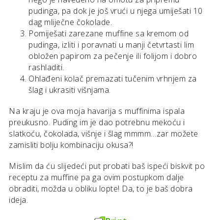
pudinga, pa dok je još vrući u njega umiješati 10
dag mliječne čokolade.
Pomiješati zarezane muffine sa kremom od
pudinga, izliti i poravnati u manji četvrtasti lim
obložen papirom za pečenje ili folijom i dobro
rashladiti.
Ohlađeni kolač premazati tučenim vrhnjem za
šlag i ukrasiti višnjama.
Na kraju je ova moja havarija s muffinima ispala
preukusno. Puding im je dao potrebnu mekoću i
slatkoću, čokolada, višnje i šlag mmmm…zar možete
zamisliti bolju kombinaciju okusa?!
Mislim da ću slijedeći put probati baš ispeći biskvit po
receptu za muffine pa ga ovim postupkom dalje
obraditi, možda u obliku lopte! Da, to je baš dobra
ideja.