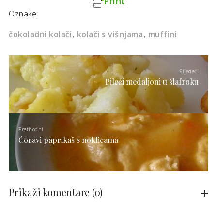
Print
Oznake:
čokoladni kolači
kolači s višnjama
muffini
Sljedeći
Pileći medaljoni u šlafroku
Prethodni
Ćoravi paprikaš s noklicama
Prikaži komentare
(0)