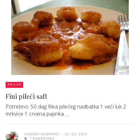
ARHIVA
Fini pileći saft
Potrebno: 50 dag filea pilećeg nadbatka 1 veći luk 2
mrkvice 1 crvena paprika ...
SANDRA GAŠPARIĆ
23. 02. 2010.
7 KOMENTARA