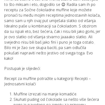
to što miksam i eto, dogodilo se 😉 Radila sam ih po
receptu za Sočne čokoladne muffine koje možete
pronaći tu među mojim receptima jednostavnih kolača,
samo sam u njih ovaj put umiješala slatko od višanja.
Idealno paše u kombinaciji sa čokoladom. S obzirom
da su ispali eto, bez šećera, čak i nisu bili jako gorki, jer
je ovo slatko od višanja stvarno jaaaako slatko. Ali
svejedno nisu bili baš jako fini i puno je toga ostalo.
Bilo mi je žao sve skupa baciti, pa sam odlučila
pokušati napraviti nešto jestivo od svega toga. Evo
kako!
Postupak je slijedeći:
Recept za muffine potražite u kategoriji Recepti –
Jednosatvni kolači
Muffine izrezati na manje komadiće.
Skuhati puding od čokolade sa nešto više šećera
nego je navedeno na omotu za pripremu