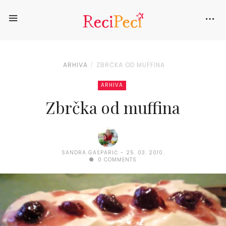
ARHIVA
ZBRČKA OD MUFFINA
ARHIVA
Zbrčka od muffina
SANDRA GAŠPARIĆ
25. 03. 2010.
0 COMMENTS