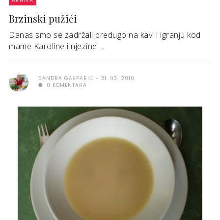
ARHIVA
Brzinski pužići
Danas smo se zadržali predugo na kavi i igranju kod
mame Karoline i njezine ...
SANDRA GAŠPARIĆ
31. 03. 2010.
0 KOMENTARA