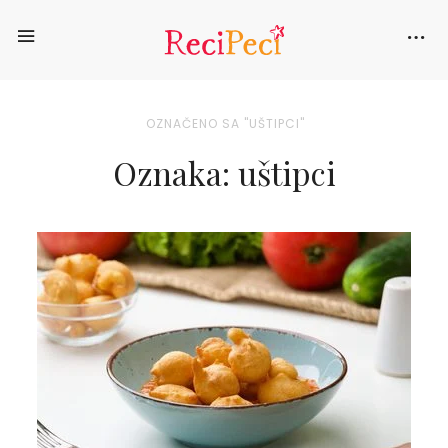
OZNAČENO SA "UŠTIPCI"
Oznaka: uštipci