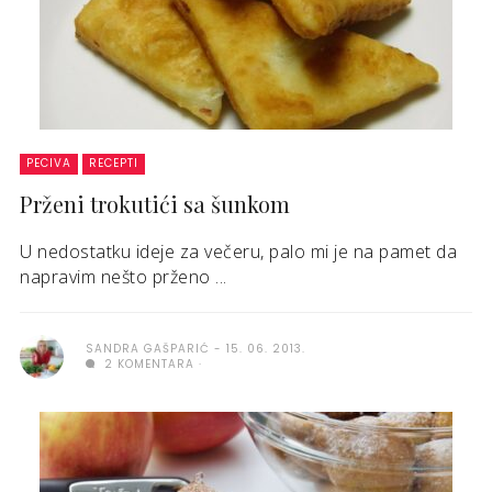
PECIVA
RECEPTI
Prženi trokutići sa šunkom
U nedostatku ideje za večeru, palo mi je na pamet da
napravim nešto prženo ...
SANDRA GAŠPARIĆ
15. 06. 2013.
2 KOMENTARA