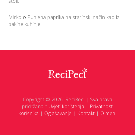
stolu
Mirko
o
Punjena paprika na starinski način kao iz
bakine kuhinje
Copyright © 2026. ReciReci | Sva prava
pridržana ::
Uvjeti korištenja
|
Privatnost
korisnika
|
Oglašavanje
|
Kontakt
|
O meni