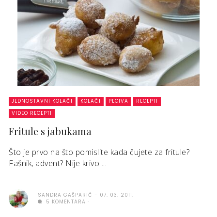
JEDNOSTAVNI KOLAČI
KOLAČI
PECIVA
RECEPTI
VIDEO RECEPTI
Fritule s jabukama
Što je prvo na što pomislite kada čujete za fritule?
Fašnik, advent? Nije krivo ...
SANDRA GAŠPARIĆ
07. 03. 2011.
5 KOMENTARA