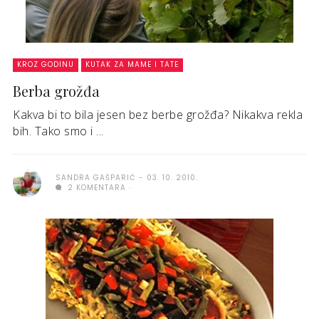
KROZ GODINU
KUTAK ZA MAME I TATE
Berba grožđa
Kakva bi to bila jesen bez berbe grožđa? Nikakva rekla
bih. Tako smo i ...
SANDRA GAŠPARIĆ
03. 10. 2010.
2 KOMENTARA