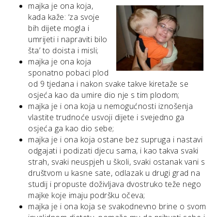
majka je ona koja,
kada kaže: ‘za svoje
bih dijete mogla i
umrijeti i napraviti bilo
šta’ to doista i misli;
majka je ona koja
sponatno pobaci plod
od 9 tjedana i nakon svake takve kiretaže se
osjeća kao da umire dio nje s tim plodom;
majka je i ona koja u nemogućnosti iznošenja
vlastite trudnoće usvoji dijete i svejedno ga
osjeća ga kao dio sebe;
majka je i ona koja ostane bez supruga i nastavi
odgajati i podizati djecu sama, i kao takva svaki
strah, svaki neuspjeh u školi, svaki ostanak vani s
društvom u kasne sate, odlazak u drugi grad na
studij i propuste doživljava dvostruko teže nego
majke koje imaju podršku očeva;
majka je i ona koja se svakodnevno brine o svom