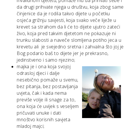
invalidnom djetetu, pomaže mu da prihvati sebe i
da drugi prihvate njega u društvu, koja zbog same
činjenice da je rodila takvo dijete u početku
osjeća grižnju savjesti, koja svako veče liježe u
krevet sa strahom da li će to dijete ujutro zateći
živo, koja pred takvim djetetom ne pokazuje ni
trunku slabosti a naveče slomljena potiho jeca u
krevetu ali je svejedno sretna i zahvalna što joj je
Bog podario baš to dijete jer je prekrasno,
jedinstveno i samo njezino;
majka je i ona koja svojoj
odrasloj djeci i dalje
nesebično pomaže u svemu,
bez pitanja, bez postavljanja
uvjeta, čak i kada nema
previše volje ili snage za to,
ona koja će uvijek s veseljem
pričuvati unuke i dati
mnoštvo korisnih savjeta
mladoj majci;