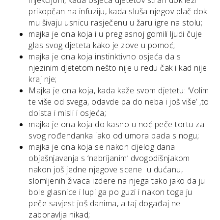
injekcijom, kada osjeća djetetov strah dok leži
prikopčan na infuziju, kada sluša njegov plač dok
mu šivaju usnicu rasječenu u žaru igre na stolu;
majka je ona koja i u preglasnoj gomili ljudi čuje
glas svog djeteta kako je zove u pomoć;
majka je ona koja instinktivno osjeća da s
njezinim djetetom nešto nije u redu čak i kad nije
kraj nje;
Majka je ona koja, kada kaže svom djetetu: ‘Volim
te više od svega, odavde pa do neba i još više’ ,to
doista i misli i osjeća;
majka je ona koja do kasno u noć peče tortu za
svog rođendanka iako od umora pada s nogu;
majka je ona koja se nakon cijelog dana
objašnjavanja s ‘nabrijanim’ dvogodišnjakom
nakon još jedne njegove scene u dućanu,
slomljenih živaca izdere na njega tako jako da ju
bole glasnice i lupi ga po guzi i nakon toga ju
peče savjest još danima, a taj događaj ne
zaboravlja nikad;