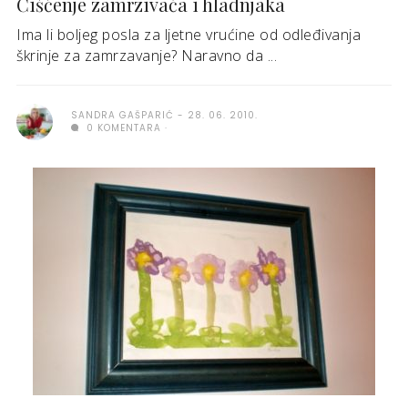
Čišćenje zamrzivača i hladnjaka
Ima li boljeg posla za ljetne vrućine od odleđivanja
škrinje za zamrzavanje? Naravno da ...
SANDRA GAŠPARIĆ
28. 06. 2010.
0 KOMENTARA