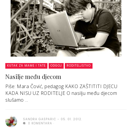
KUTAK ZA MAME I TATE
ODGOJ
RODITELJSTVO
Nasilje među djecom
Piše: Mara Čović, pedagog KAKO ZAŠTITITI DJECU
KADA NISU UZ RODITELJE O nasilju među djecom
slušamo ...
SANDRA GAŠPARIĆ
05. 01. 2012.
0 KOMENTARA