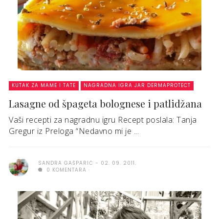
KUTAK ZA MAME I TATE
NAGRADNA IGRA JAR DERMAPROTECT
Lasagne od špageta bolognese i patlidžana
Vaši recepti za nagradnu igru Recept poslala: Tanja
Gregur iz Preloga “Nedavno mi je ...
SANDRA GAŠPARIĆ
02. 09. 2011.
0 KOMENTARA