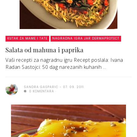
KUTAK ZA MAME I TATE
NAGRADNA IGRA JAR DERMAPROTECT
Salata od mahuna i paprika
Vaši recepti za nagradnu igru Recept poslala: Ivana
Radan Sastojci: 50 dag narezanih kuhanih ...
SANDRA GAŠPARIĆ
07. 09. 2011.
0 KOMENTARA