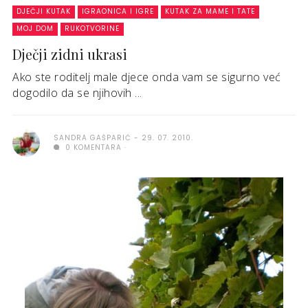
DJEČJI KUTAK
IGRAONICA I IGRE
KUTAK ZA MAME I TATE
MOJ DOM
RUKOTVORINE
Dječji zidni ukrasi
Ako ste roditelj male djece onda vam se sigurno već
dogodilo da se njihovih ...
SANDRA GAŠPARIĆ
29. 07. 2010.
0 KOMENTARA