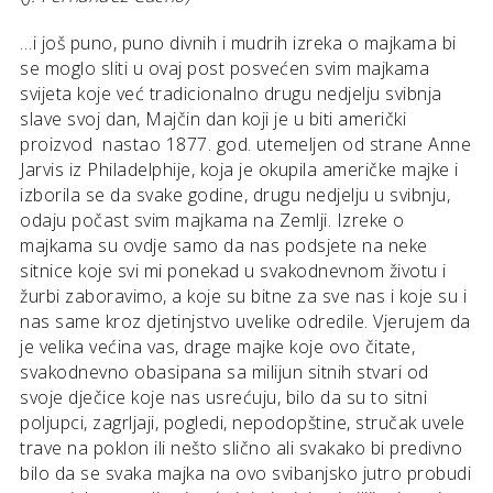
…i još puno, puno divnih i mudrih izreka o majkama bi
se moglo sliti u ovaj post posvećen svim majkama
svijeta koje već tradicionalno drugu nedjelju svibnja
slave svoj dan, Majčin dan koji je u biti američki
proizvod nastao 1877. god. utemeljen od strane Anne
Jarvis iz Philadelphije, koja je okupila američke majke i
izborila se da svake godine, drugu nedjelju u svibnju,
odaju počast svim majkama na Zemlji. Izreke o
majkama su ovdje samo da nas podsjete na neke
sitnice koje svi mi ponekad u svakodnevnom životu i
žurbi zaboravimo, a koje su bitne za sve nas i koje su i
nas same kroz djetinjstvo uvelike odredile. Vjerujem da
je velika većina vas, drage majke koje ovo čitate,
svakodnevno obasipana sa milijun sitnih stvari od
svoje dječice koje nas usrećuju, bilo da su to sitni
poljupci, zagrljaji, pogledi, nepodopštine, stručak uvele
trave na poklon ili nešto slično ali svakako bi predivno
bilo da se svaka majka na ovo svibanjsko jutro probudi