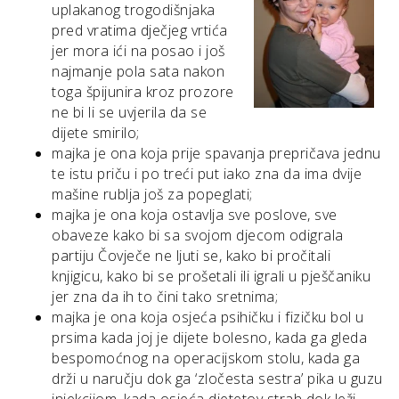
uplakanog trogodišnjaka
pred vratima dječjeg vrtića
jer mora ići na posao i još
najmanje pola sata nakon
toga špijunira kroz prozore
ne bi li se uvjerila da se
dijete smirilo;
majka je ona koja prije spavanja prepričava jednu
te istu priču i po treći put iako zna da ima dvije
mašine rublja još za popeglati;
majka je ona koja ostavlja sve poslove, sve
obaveze kako bi sa svojom djecom odigrala
partiju Čovječe ne ljuti se, kako bi pročitali
knjigicu, kako bi se prošetali ili igrali u pješčaniku
jer zna da ih to čini tako sretnima;
majka je ona koja osjeća psihičku i fizičku bol u
prsima kada joj je dijete bolesno, kada ga gleda
bespomoćnog na operacijskom stolu, kada ga
drži u naručju dok ga ‘zločesta sestra’ pika u guzu