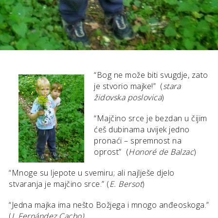
“Bog ne može biti svugdje, zato
je stvorio majke!” (
stara
židovska poslovica
)
“Majčino srce je bezdan u čijim
ćeš dubinama uvijek jedno
pronaći – spremnost na
oprost” (
Honoré de Balzac
)
“Mnoge su ljepote u svemiru; ali najlješe djelo
stvaranja je majčino srce.” (
E. Bersot
)
“Jedna majka ima nešto Božjega i mnogo anđeoskoga.”
(
J. Fernández Cacho)