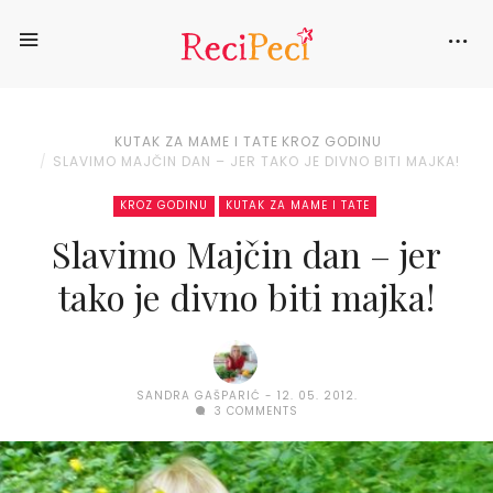
KUTAK ZA MAME I TATE
KROZ GODINU
SLAVIMO MAJČIN DAN – JER TAKO JE DIVNO BITI MAJKA!
KROZ GODINU
KUTAK ZA MAME I TATE
Slavimo Majčin dan – jer
tako je divno biti majka!
SANDRA GAŠPARIĆ
12. 05. 2012.
3 COMMENTS