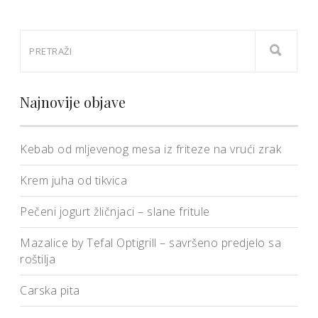
Najnovije objave
Kebab od mljevenog mesa iz friteze na vrući zrak
Krem juha od tikvica
Pečeni jogurt žličnjaci – slane fritule
Mazalice by Tefal Optigrill – savršeno predjelo sa
roštilja
Carska pita