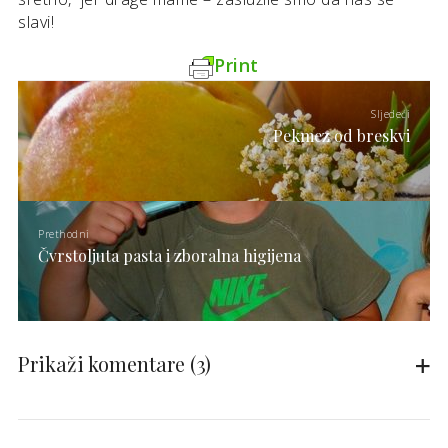
slavi!
Print
Sljedeći
Pekmez od breskvi
Prethodni
Čvrstoljuta pasta i zboralna higijena
Prikaži komentare
(3)