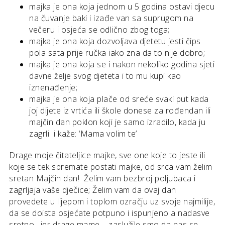
majka je ona koja jednom u 5 godina ostavi djecu
na čuvanje baki i izađe van sa suprugom na
večeru i osjeća se odlično zbog toga;
majka je ona koja dozvoljava djetetu jesti čips
pola sata prije ručka iako zna da to nije dobro;
majka je ona koja se i nakon nekoliko godina sjeti
davne želje svog djeteta i to mu kupi kao
iznenađenje;
majka je ona koja plače od sreće svaki put kada
joj dijete iz vrtića ili škole donese za rođendan ili
majčin dan poklon koji je samo izradilo, kada ju
zagrli i kaže: ‘Mama volim te’
Drage moje čitateljice majke, sve one koje to jeste ili
koje se tek spremate postati majke, od srca vam želim
sretan Majčin dan! Želim vam bezbroj poljubaca i
zagrljaja vaše dječice; Želim vam da ovaj dan
provedete u lijepom i toplom ozračju uz svoje najmilije,
da se doista osjećate potpuno i ispunjeno a nadasve
sretno, jer drage mame – zaslužile smo da nas se