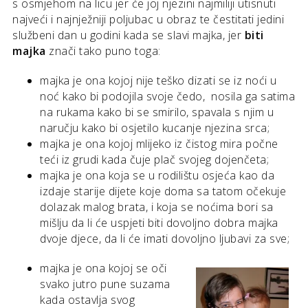
s osmjehom na licu jer će joj njezini najmiliji utisnuti
najveći i najnježniji poljubac u obraz te čestitati jedini
službeni dan u godini kada se slavi majka, jer
biti
majka
znači tako puno toga:
majka je ona kojoj nije teško dizati se iz noći u
noć kako bi podojila svoje čedo, nosila ga satima
na rukama kako bi se smirilo, spavala s njim u
naručju kako bi osjetilo kucanje njezina srca;
majka je ona kojoj mlijeko iz čistog mira počne
teći iz grudi kada čuje plač svojeg dojenčeta;
majka je ona koja se u rodilištu osjeća kao da
izdaje starije dijete koje doma sa tatom očekuje
dolazak malog brata, i koja se noćima bori sa
mišlju da li će uspjeti biti dovoljno dobra majka
dvoje djece, da li će imati dovoljno ljubavi za sve;
majka je ona kojoj se oči
svako jutro pune suzama
kada ostavlja svog