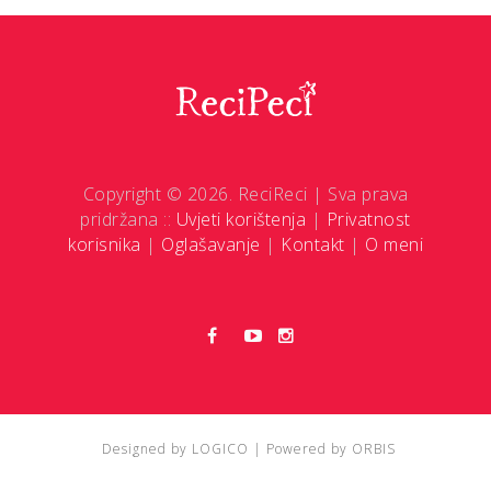
Copyright © 2026. ReciReci | Sva prava
pridržana ::
Uvjeti korištenja
|
Privatnost
korisnika
|
Oglašavanje
|
Kontakt
|
O meni
Designed by
LOGICO
| Powered by
ORBIS