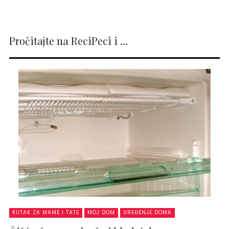
Pročitajte na ReciPeci i …
KUTAK ZA MAME I TATE
MOJ DOM
UREĐENJE DOMA