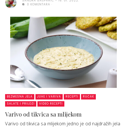
SANDRA GAŠPARIĆ
16. 01. 2022.
0 KOMENTARA
BEZMESNA JELA
JUHE I VARIVA
RECEPTI
RUČAK
SALATE I PRILOZI
VIDEO RECEPTI
Varivo od tikvica sa mlijekom
Varivo od tikvica sa mlijekom jedno je od najdražih jela