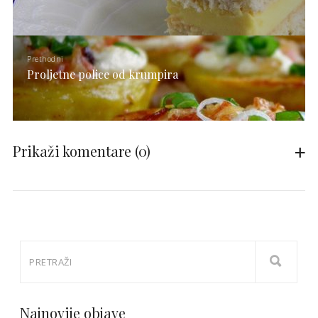
Prethodni
Proljetne police od krumpira
Prikaži komentare
(0)
Najnovije objave