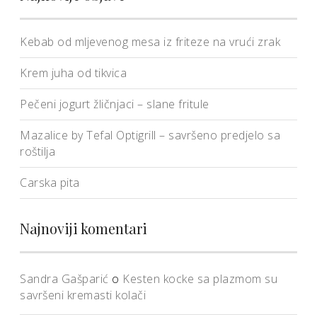
Kebab od mljevenog mesa iz friteze na vrući zrak
Krem juha od tikvica
Pečeni jogurt žličnjaci – slane fritule
Mazalice by Tefal Optigrill – savršeno predjelo sa
roštilja
Carska pita
Najnoviji komentari
Sandra Gašparić
o
Kesten kocke sa plazmom su
savršeni kremasti kolači