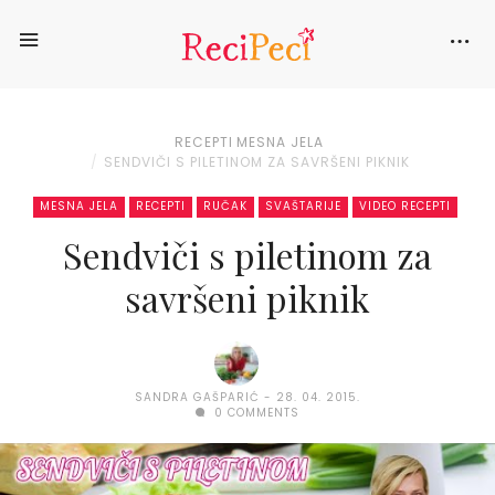
RECEPTI
MESNA JELA
SENDVIČI S PILETINOM ZA SAVRŠENI PIKNIK
MESNA JELA
RECEPTI
RUČAK
SVAŠTARIJE
VIDEO RECEPTI
Sendviči s piletinom za
savršeni piknik
SANDRA GAŠPARIĆ
28. 04. 2015.
0 COMMENTS