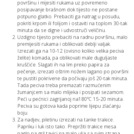
površinu i mijesiti rukama uz povremeno
posipavanje brašnom dok tijesto ne postane
potpuno glatko. Prebaciti ga natrag u posudu,
pokriti krpom ili folijom i ostaviti na toplom 30-tak
minuta da se digne i udvostruči veličinu.
Uzdigno tijesto prebaciti na radnu površinu, malo
premijesiti rukama i oblikovati deblji valjak.
Izrezati ga na 10-12 (ovisno koliko velika peciva
želite) komada, pa oblikovati male duguljaste
kruščiće. Slagati ih na lim preko papira za
pečenje, izrezati oštrim nožem lagano po površini
te pustiti pokrivene da počivaju još 20-tak minuta.
Tada peciva treba premazati razmućenim
žumanjcem sa malo mlijeka i posipati sezamom.
Peći u pećnici zagrijanoj na180ºC 15-20 minuta.
Peciva su gotova kada poprime lijepu zlaćanju
boju.
Za nadjev, piletinu izrezati na tanke trakice.
Papriku i luk isto tako. Prepržiti trakice mesa
naglo na gril tavici na malo ulja sa svim strana.