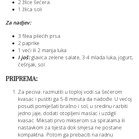
2 žlice šećera
1 žlica soli
Za nadjev:
3 filea pilećih prsa
2 paprike
1 veći ili 2 manja luka
I još:
glavica zelene salate, 3-4 mlada luka, jogurt,
češnjak, sol
PRIPREMA:
Za peciva: razmutiti u toploj vodi sa šećerom
kvasac i pustiti ga 5-8 minuta da nadođe. U većoj
posudi pomiješati brašno i sol, u sredinu razbiti
jedno jaje, dodati otopljeni maslac i uzdigli
kvasac. Miksati prvo mikserom sa spiralama ili
nastavkom za tijesta dok smjesa ne postane
kompaktna. Potom ga prebaciti na radnu