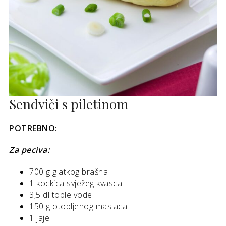
Sendviči s piletinom
POTREBNO:
Za peciva:
700 g glatkog brašna
1 kockica svježeg kvasca
3,5 dl tople vode
150 g otopljenog maslaca
1 jaje