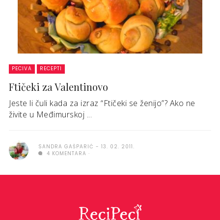
PECIVA
RECEPTI
Ftičeki za Valentinovo
Jeste li čuli kada za izraz “Ftičeki se ženijo”? Ako ne
živite u Međimurskoj ...
SANDRA GAŠPARIĆ
13. 02. 2011.
4 KOMENTARA