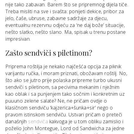
nije tako zabavan. Barem što se pripremnog dijela tiče.
Treba misliti na sve i svašta: ponijeti dekice, pribor za
jelo, čaše, ubruse, zabavne sadržaje za djecu,
eventualnu rezervnu odjeću za ‘ne daj bože’ situacije,
nešto slatko, nešto slano. Ma, spisak u trenu postane
impresivan.
Zašto sendviči s piletinom?
Priprema roštilja je nekako najčešća opcija za piknik
varijantu ručka, i moram priznati, obožavam roštilj. No,
što ako se jutro prije polaska pripreme turbo ukusni
sendviči s piletinom, sa pecivima mekanim i nježnim
kao oblak i sa punjenjem tako sočnim i konkretnim uz
puuuno zelene salate? Ne, ne pričam ovdje o
klasičnom sendviču ‘kajzerica+šunka+sir’ nego o
pravom istinskom sendviču. Ustvari pričam o preteči
današnjih
sendviča
kakvoga je u tom obliku zamislio i
poželio John Montegue, Lord od Sandwicha za jedne