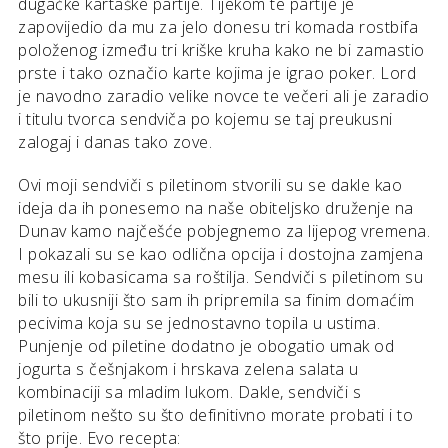
dugačke kartaške partije. Tijekom te partije je
zapovijedio da mu za jelo donesu tri komada rostbifa
položenog između tri kriške kruha kako ne bi zamastio
prste i tako označio karte kojima je igrao poker. Lord
je navodno zaradio velike novce te večeri ali je zaradio
i titulu tvorca sendviča po kojemu se taj preukusni
zalogaj i danas tako zove.
Ovi moji sendviči s piletinom stvorili su se dakle kao
ideja da ih ponesemo na naše obiteljsko druženje na
Dunav kamo najčešće pobjegnemo za lijepog vremena.
I pokazali su se kao odlična opcija i dostojna zamjena
mesu ili kobasicama sa roštilja. Sendviči s piletinom su
bili to ukusniji što sam ih pripremila sa finim domaćim
pecivima koja su se jednostavno topila u ustima.
Punjenje od piletine dodatno je obogatio umak od
jogurta s češnjakom i hrskava zelena salata u
kombinaciji sa mladim lukom. Dakle, sendviči s
piletinom nešto su što definitivno morate probati i to
što prije. Evo recepta: