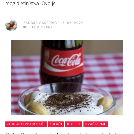
mog djetinjstva. Ovo je ...
SANDRA GAŠPARIĆ
13. 06. 2022.
5 KOMENTARA
JEDNOSTAVNI KOLAČI
KOLAČI
RECEPTI
SVAŠTARIJE