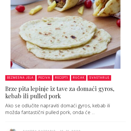
BEZMESNA JELA
PECIVA
RECEPTI
RUČAK
SVAŠTARIJE
Brze pita lepinje iz tave za domaći gyros,
kebab ili pulled pork
Ako se odlučite napraviti domaći gyros, kebab ili
možda fantastični pulled pork, onda će ...