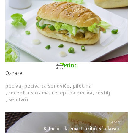
Print
Oznake:
peciva
peciva za sendviče
piletina
recept u slikama
recept za peciva
roštilj
sendviči
Sljedeći
Rafaelo – kremasti užitak s kokosom