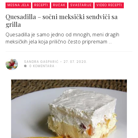
MESNA JELA
RECEPTI
RUČAK
SVAŠTARIJE
VIDEO RECEPTI
Quesadilla – sočni meksički sendviči sa
grilla
Quesadilla je samo jedno od mnogih, meni dragih
meksičkih jela koja prilično često pripremam ...
SANDRA GAŠPARIĆ
27. 07. 2020.
0 KOMENTARA