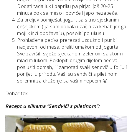
Dodati tada luk i papriku pa pirjati još 20-25
minuta dok se meso i povrće lijepo nezapeče.
Za preljev pomiješati jogurt sa sitno sjeckanim
češnjakom ( ja sam dodala i začin za kebab jer ga
moji klinci obožavaju), posoliti po ukusu.
Prohlađena peciva prerezati uzdužno i puniti
nadjevom od mesa, preliti umakom od jogurta.
Sve završiti svježe sjeckanom zelenom salatom i
mladim lukom. Poklopiti drugim dijelom peciva i
poslužiti odmah, ili zamotati svaki sendvič u foliju i
ponijeti u prirodu. Vaši su sendviči s piletinom
spremni za druženje sa vašim nepcem 🙂
Dobar tek!
Recept u slikama “Sendviči s piletinom”: