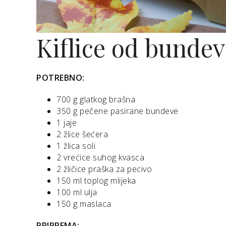
Kiflice od bunde
POTREBNO:
700 g glatkog brašna
350 g pečene pasirane bundeve
1 jaje
2 žlice šećera
1 žlica soli
2 vrećice suhog kvasca
2 žličice praška za pecivo
150 ml toplog mlijeka
100 ml ulja
150 g maslaca
PRIPREMA: