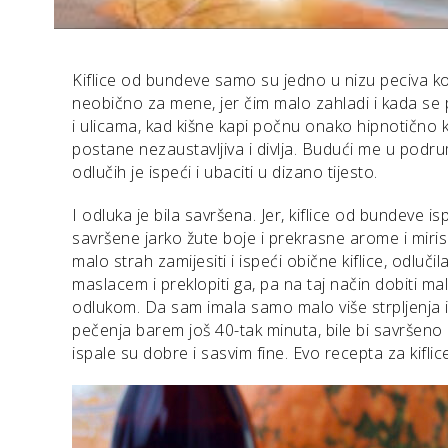
Kiflice od bundeve samo su jedno u nizu peciva koj
neobično za mene, jer čim malo zahladi i kada se 
i ulicama, kad kišne kapi počnu onako hipnotično 
postane nezaustavljiva i divlja. Budući me u podr
odlučih je ispeći i ubaciti u dizano tijesto.
I odluka je bila savršena. Jer, kiflice od bundeve
savršene jarko žute boje i prekrasne arome i mir
malo strah zamijesiti i ispeći obične kiflice, odluč
maslacem i preklopiti ga, pa na taj način dobiti ma
odlukom. Da sam imala samo malo više strpljenja i 
pečenja barem još 40-tak minuta, bile bi savršeno 
ispale su dobre i sasvim fine. Evo recepta za kifli