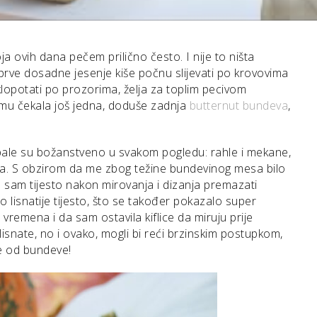
a ovih dana pečem prilično često. I nije to ništa
prve dosadne jesenje kiše počnu slijevati po krovovima
klopotati po prozorima, želja za toplim pecivom
umu čekala još jedna, doduše zadnja
butternut bundeva
,
 ispale su božanstveno u svakom pogledu: rahle i mekane,
isa. S obzirom da me zbog težine bundevinog mesa bilo
ila sam tijesto nakon mirovanja i dizanja premazati
lo lisnatije tijesto, što se također pokazalo super
vremena i da sam ostavila kiflice da miruju prije
lisnate, no i ovako, mogli bi reći brzinskim postupkom,
ce od bundeve!