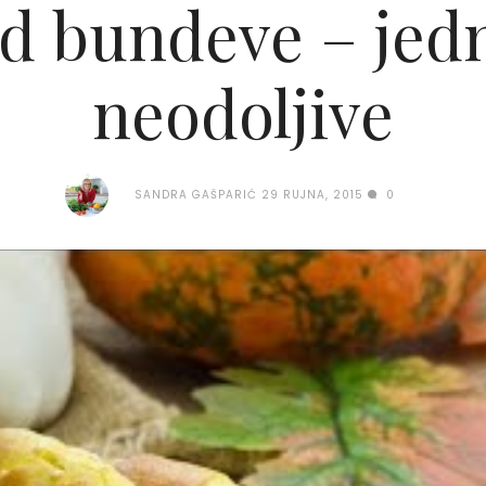
od bundeve – je
neodoljive
SANDRA GAŠPARIĆ
29 RUJNA, 2015
0