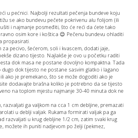
ći u pećnici. Najbolji rezultati pečenja bundeve koju
ostižu se ako bundevu pečete pokrivenu alu folijom (ili
šiti i najmanje posmeđiti, što će reći da ćete tako
naravno osim kore i koštica 😉 Pečenu bundevu ohladiti
 propasirati.
za pecivo, šećerom, soli i kvascem, dodati jaje,
mekše dizano tijesto. Najlakše je ovo u početku raditi
tijesta dok masa ne postane dovoljno kompaktna. Tada
o dugo dok tijesto ne postane sasvim glatko i lagano
i ili ako je premekano, što se može dogoditi ako je
te dodavajte brašna koliko je potrebno da se tijesto
okriveno na toplom mjestu najmanje 30-40 minuta dok ne
, razvaljati ga valjkom na cca 1 cm debljine, premazati
olati u deblji valjak. Rukama formirati valjak pa ga
razvaljati u krug debljine 1/2 cm, zatim svaki krug
lite, možete ih puniti nadjevom po želji (pekmez,