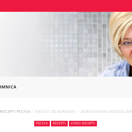
IMNICA
RECEPTI
PECIVA
KIFLICE OD BUNDEVE – JEDNOSTAVNO NEODOLJIV
PECIVA
RECEPTI
VIDEO RECEPTI