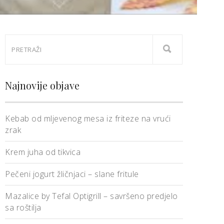
Najnovije objave
Kebab od mljevenog mesa iz friteze na vrući
zrak
Krem juha od tikvica
Pečeni jogurt žličnjaci – slane fritule
Mazalice by Tefal Optigrill – savršeno predjelo
sa roštilja