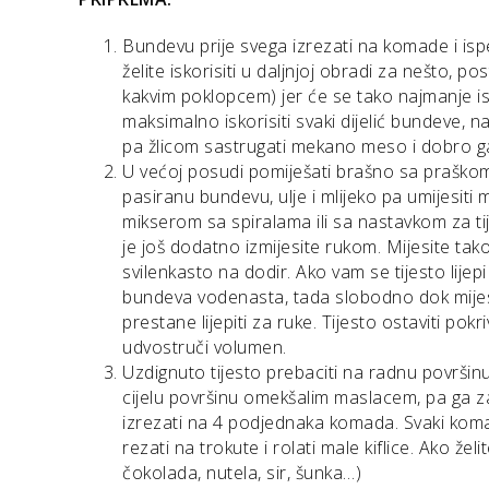
Bundevu prije svega izrezati na komade i ispe
želite iskorisiti u daljnjoj obradi za nešto, p
kakvim poklopcem) jer će se tako najmanje isu
maksimalno iskorisiti svaki dijelić bundeve, 
pa žlicom sastrugati mekano meso i dobro ga
U većoj posudi pomiješati brašno sa praškom 
pasiranu bundevu, ulje i mlijeko pa umijesiti 
mikserom sa spiralama ili sa nastavkom za 
je još dodatno izmijesite rukom. Mijesite tak
svilenkasto na dodir. Ako vam se tijesto lijep
bundeva vodenasta, tada slobodno dok mijesi
prestane lijepiti za ruke. Tijesto ostaviti p
udvostruči volumen.
Uzdignuto tijesto prebaciti na radnu površinu
cijelu površinu omekšalim maslacem, pa ga zar
izrezati na 4 podjednaka komada. Svaki komad 
rezati na trokute i rolati male kiflice. Ako že
čokolada, nutela, sir, šunka…)