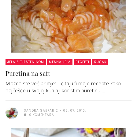
JELA S TJESTENINOM
MESNA JELA
RECEPTI
RUČAK
Puretina na saft
Možda ste već primjetili čitajući moje recepte kako
najčešće u svojoj kuhinji koristim puretinu ...
SANDRA GAŠPARIĆ
06. 07. 2010.
0 KOMENTARA