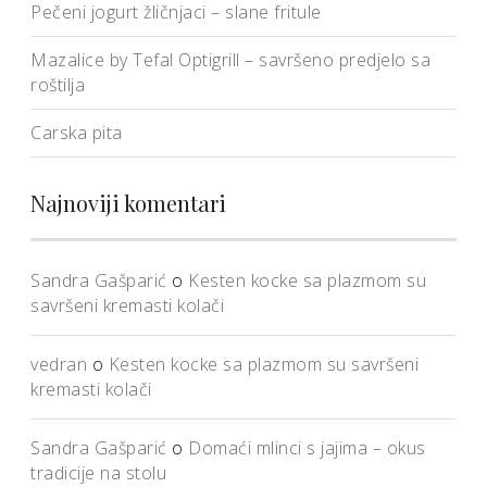
Pečeni jogurt žličnjaci – slane fritule
Mazalice by Tefal Optigrill – savršeno predjelo sa
roštilja
Carska pita
Najnoviji komentari
Sandra Gašparić
o
Kesten kocke sa plazmom su
savršeni kremasti kolači
vedran
o
Kesten kocke sa plazmom su savršeni
kremasti kolači
Sandra Gašparić
o
Domaći mlinci s jajima – okus
tradicije na stolu