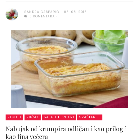
SANDRA GAŠPARIĆ
05. 08. 2016.
0 KOMENTARA
RECEPTI
RUČAK
SALATE I PRILOZI
SVAŠTARIJE
Nabujak od krumpira odličan i kao prilog i
kao fina večera