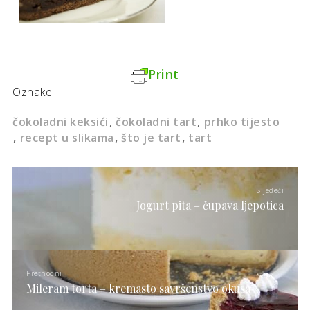
Print
Oznake:
čokoladni keksići
čokoladni tart
prhko tijesto
recept u slikama
što je tart
tart
Sljedeći
Jogurt pita – čupava ljepotica
Prethodni
Mileram torta – kremasto savršenstvo okusa