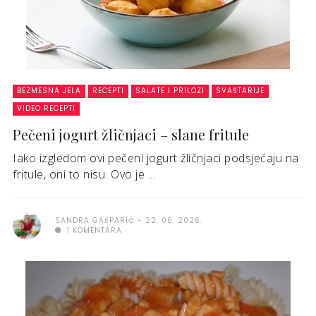
BEZMESNA JELA
RECEPTI
SALATE I PRILOZI
SVAŠTARIJE
VIDEO RECEPTI
Pečeni jogurt žličnjaci – slane fritule
Iako izgledom ovi pečeni jogurt žličnjaci podsjećaju na
fritule, oni to nisu. Ovo je ...
SANDRA GAŠPARIĆ
22. 06. 2026.
1 KOMENTARA