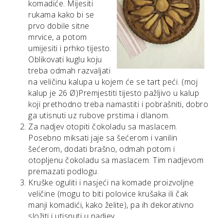
komadiće. Mijesiti
rukama kako bi se
prvo dobile sitne
mrvice, a potom
umijesiti i prhko tijesto.
Oblikovati kuglu koju
treba odmah razvaljati
na veličinu kalupa u kojem će se tart peći. (moj
kalup je 26 Ø)Premjestiti tijesto pažljivo u kalup
koji prethodno treba namastiti i pobrašniti, dobro
ga utisnuti uz rubove prstima i dlanom.
Za nadjev otopiti čokoladu sa maslacem.
Posebno miksati jaje sa šećerom i vanilin
šećerom, dodati brašno, odmah potom i
otopljenu čokoladu sa maslacem. Tim nadjevom
premazati podlogu.
Kruške oguliti i nasjeći na komade proizvoljne
veličine (mogu to biti polovice krušaka ili čak
manji komadići, kako želite), pa ih dekorativno
složiti i utisnuti u nadjev.