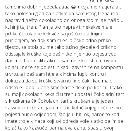
tamo ima dobrih jeeeelaaaaa 😀 ) koja me natjerala u
tako bolesnu glad za slatkim da sam istog trena išla
napraviti nešto čokoladno od onoga što mi se našlo u
kuhinji taj tren. Plan je bio napraviti nekakve male
prhke čokoladne keksiće sa još čokoladnijim
punjenjem, no dok sam mjesila čokoladno prhko
tijesto, sa stola su me tako tužno gledale 4 prilično
odstajale kruške koje baš nitko nije htio pojesti već
danima. I pomislih: ako ih sad ne iskoristim u ovom
kolaču, neće se pojesti nikad i završit će na kompostu
u vrtu, a i baš sam htjela klincima lupiti kontru i
dokazati da su kruške stvarno fine čak i kad malo
odstoje i dobiju one smećkaste fleke po korici. I tako
su moji čokoladni keksići u trenu postali čokoladni tart
s kruškama 😉 Čokoladni tart s kruškama je jedan
sasvim konkretan, jak i moćan kolač kojeg nećete moći
pojesti puno odjednom, što je u biti ok, naročito kad
imate troje klinaca koji svi odreda vole slatko pa im se
kolač tako ‘razvuče’ bar na dva dana. Spas u ovoj