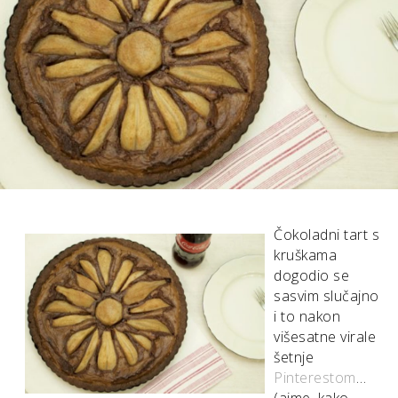
Čokoladni tart s
kruškama
dogodio se
sasvim slučajno
i to nakon
višesatne virale
šetnje
Pinterestom
…
(ajme, kako