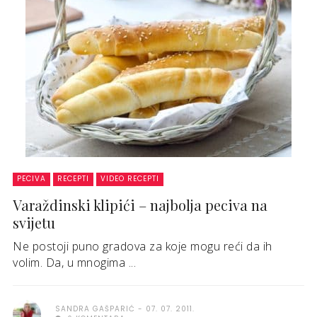
PECIVA
RECEPTI
VIDEO RECEPTI
Varaždinski klipići – najbolja peciva na
svijetu
Ne postoji puno gradova za koje mogu reći da ih
volim. Da, u mnogima ...
SANDRA GAŠPARIĆ
07. 07. 2011.