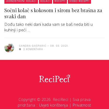
JEDNOSTAVNI KOLAČI
KOLAČI
RECEPTI
VIDEO RECEPTI
Sočni kolač s kokosom i sirom bez brašna za
svaki dan
Dođu tako neki dani kada vam se baš neda biti u
kuhinji i peći ...
SANDRA GAŠPARIĆ
08. 03. 2021.
2 KOMENTARA
Copyright © 2026. ReciReci | Sva prava
pridržana ::
Uvjeti korištenja
|
Privatnost