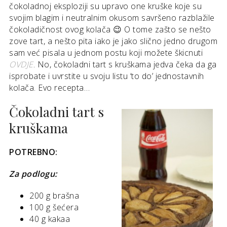
čokoladnoj eksploziji su upravo one kruške koje su
svojim blagim i neutralnim okusom savršeno razblažile
čokoladičnost ovog kolača 😉 O tome zašto se nešto
zove tart, a nešto pita iako je jako slično jedno drugom
sam već pisala u jednom postu koji možete škicnuti
OVDJE
. No, čokoladni tart s kruškama jedva čeka da ga
isprobate i uvrstite u svoju listu ‘to do’ jednostavnih
kolača. Evo recepta…
Čokoladni tart s
kruškama
POTREBNO:
Za podlogu:
200 g brašna
100 g šećera
40 g kakaa