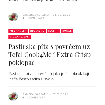
SANDRA GAŠPARIĆ
04. 02. 2025.
1 KOMENTARA
MESNA JELA
RECENZIJE
RECEPTI
RUČAK
VIDEO RECEPTI
Pastirska pita s povrćem uz
Tefal Cook4Me i Extra Crisp
poklopac
Pastirska pita s povrćem jako je fini obrok koji
inače često radim u svojoj ...
SANDRA GAŠPARIĆ
17. 01. 2025.
0 KOMENTARA