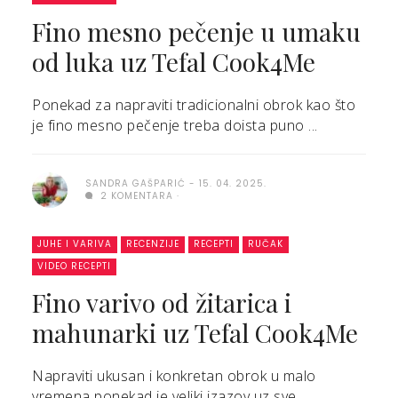
Fino mesno pečenje u umaku
od luka uz Tefal Cook4Me
Ponekad za napraviti tradicionalni obrok kao što
je fino mesno pečenje treba doista puno ...
SANDRA GAŠPARIĆ
15. 04. 2025.
2 KOMENTARA
JUHE I VARIVA
RECENZIJE
RECEPTI
RUČAK
VIDEO RECEPTI
Fino varivo od žitarica i
mahunarki uz Tefal Cook4Me
Napraviti ukusan i konkretan obrok u malo
vremena ponekad je veliki izazov uz sve ...