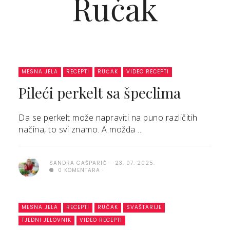
Ručak
MESNA JELA
RECEPTI
RUČAK
VIDEO RECEPTI
Pileći perkelt sa špeclima
Da se perkelt može napraviti na puno različitih
načina, to svi znamo. A možda ...
SANDRA GAŠPARIĆ
23. 07. 2025.
0 KOMENTARA
MESNA JELA
RECEPTI
RUČAK
SVAŠTARIJE
TJEDNI JELOVNIK
VIDEO RECEPTI