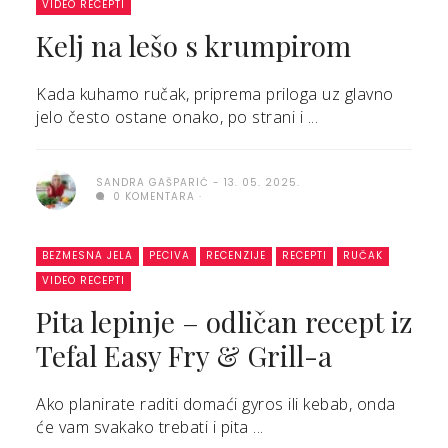
VIDEO RECEPTI
Kelj na lešo s krumpirom
Kada kuhamo ručak, priprema priloga uz glavno
jelo često ostane onako, po strani i ...
SANDRA GAŠPARIĆ
13. 05. 2025.
0 KOMENTARA
BEZMESNA JELA
PECIVA
RECENZIJE
RECEPTI
RUČAK
VIDEO RECEPTI
Pita lepinje – odličan recept iz
Tefal Easy Fry & Grill-a
Ako planirate raditi domaći gyros ili kebab, onda
će vam svakako trebati i pita ...