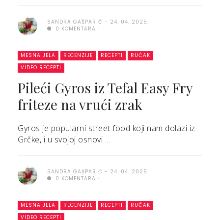
SANDRA GAŠPARIĆ
24. 04. 2025.
0 KOMENTARA
MESNA JELA
RECENZIJE
RECEPTI
RUČAK
VIDEO RECEPTI
Pileći Gyros iz Tefal Easy Fry
friteze na vrući zrak
Gyros je popularni street food koji nam dolazi iz
Grčke, i u svojoj osnovi ...
SANDRA GAŠPARIĆ
24. 04. 2025.
0 KOMENTARA
MESNA JELA
RECENZIJE
RECEPTI
RUČAK
VIDEO RECEPTI