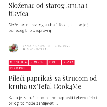
Složenac od starog kruha i
tikvica
Složenac od starog kruha i tikvica, ali i od još
ponečeg bi bio ispravniji ...
SANDRA GAŠPARIĆ
16. 07. 2025.
5 KOMENTARA
MESNA JELA
RECENZIJE
RECEPTI
RUČAK
VIDEO RECEPTI
Pileći paprikaš sa štrucom od
kruha uz Tefal Cook4Me
Kada je za ručak potrebno napraviti i glavno jelo i
prilog, to može zahtijevati ...