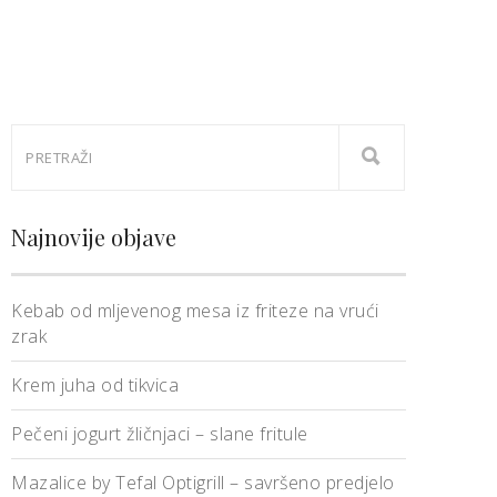
Najnovije objave
Kebab od mljevenog mesa iz friteze na vrući
zrak
Krem juha od tikvica
Pečeni jogurt žličnjaci – slane fritule
Mazalice by Tefal Optigrill – savršeno predjelo