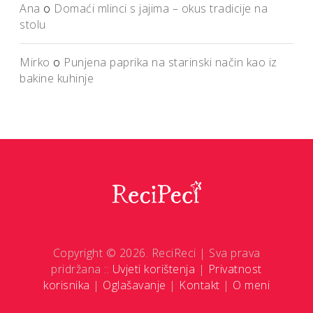
Ana
o
Domaći mlinci s jajima – okus tradicije na
stolu
Mirko
o
Punjena paprika na starinski način kao iz
bakine kuhinje
Copyright © 2026. ReciReci | Sva prava
pridržana ::
Uvjeti korištenja
|
Privatnost
korisnika
|
Oglašavanje
|
Kontakt
|
O meni