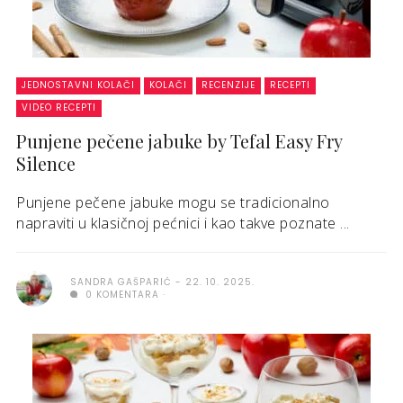
JEDNOSTAVNI KOLAČI
KOLAČI
RECENZIJE
RECEPTI
VIDEO RECEPTI
Punjene pečene jabuke by Tefal Easy Fry
Silence
Punjene pečene jabuke mogu se tradicionalno
napraviti u klasičnoj pećnici i kao takve poznate ...
SANDRA GAŠPARIĆ
22. 10. 2025.
0 KOMENTARA