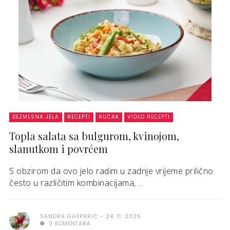
BEZMESNA JELA
RECEPTI
RUČAK
VIDEO RECEPTI
Topla salata sa bulgurom, kvinojom,
slanutkom i povrćem
S obzirom da ovo jelo radim u zadnje vrijeme prilično
često u različitim kombinacijama, ...
SANDRA GAŠPARIĆ
24. 11. 2025.
0 KOMENTARA