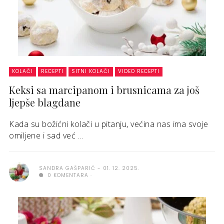
KOLAČI
RECEPTI
SITNI KOLAČI
VIDEO RECEPTI
Keksi sa marcipanom i brusnicama za još
ljepše blagdane
Kada su božićni kolači u pitanju, većina nas ima svoje
omiljene i sad već ...
SANDRA GAŠPARIĆ
01. 12. 2025.
0 KOMENTARA