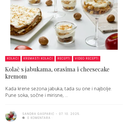
KOLAČI
KREMASTI KOLAČI
RECEPTI
VIDEO RECEPTI
Kolač s jabukama, orasima i cheesecake
kremom
Kada krene sezona jabuka, tada su one i najbolje.
Pune soka, sočne i mirisne, ...
SANDRA GAŠPARIĆ
07. 10. 2025.
0 KOMENTARA