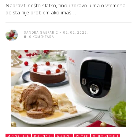
Napraviti nešto slatko, fino i zdravo u malo vremena
doista nije problem ako imaš ...
SANDRA GAŠPARIĆ
02. 02. 2026.
0 KOMENTARA
MESNA JELA
RECENZIJE
RECEPTI
RUČAK
VIDEO RECEPTI