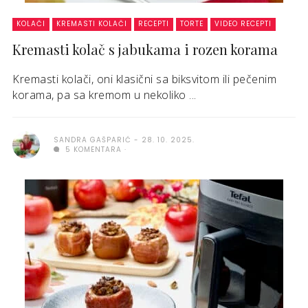
KOLAČI
KREMASTI KOLAČI
RECEPTI
TORTE
VIDEO RECEPTI
Kremasti kolač s jabukama i rozen korama
Kremasti kolači, oni klasični sa biksvitom ili pečenim
korama, pa sa kremom u nekoliko ...
SANDRA GAŠPARIĆ
28. 10. 2025.
5 KOMENTARA