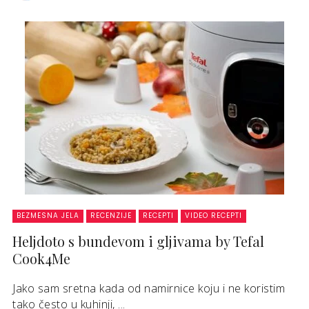
BEZMESNA JELA
RECENZIJE
RECEPTI
VIDEO RECEPTI
Heljdoto s bundevom i gljivama by Tefal
Cook4Me
Jako sam sretna kada od namirnice koju i ne koristim
tako često u kuhinji, ...