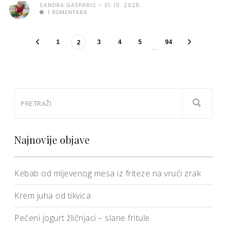
SANDRA GAŠPARIĆ
01. 10. 2025.
1 KOMENTARA
1
3
4
5
94
2
…
Najnovije objave
Kebab od mljevenog mesa iz friteze na vrući zrak
Krem juha od tikvica
Pečeni jogurt žličnjaci – slane fritule