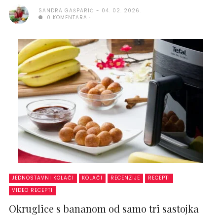
SANDRA GAŠPARIĆ
04. 02. 2026.
0 KOMENTARA
JEDNOSTAVNI KOLAČI
KOLAČI
RECENZIJE
RECEPTI
VIDEO RECEPTI
Okruglice s bananom od samo tri sastojka