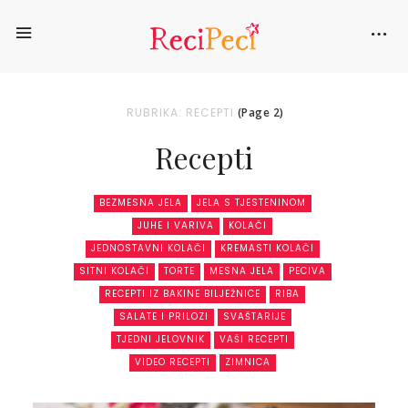
RUBRIKA: RECEPTI
(Page 2)
Recepti
BEZMESNA JELA
JELA S TJESTENINOM
JUHE I VARIVA
KOLAČI
JEDNOSTAVNI KOLAČI
KREMASTI KOLAČI
SITNI KOLAČI
TORTE
MESNA JELA
PECIVA
RECEPTI IZ BAKINE BILJEŽNICE
RIBA
SALATE I PRILOZI
SVAŠTARIJE
TJEDNI JELOVNIK
VAŠI RECEPTI
VIDEO RECEPTI
ZIMNICA