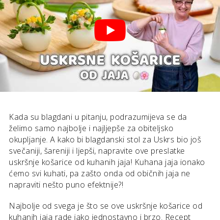
Kada su blagdani u pitanju, podrazumijeva se da
želimo samo najbolje i najljepše za obiteljsko
okupljanje. A kako bi blagdanski stol za Uskrs bio još
svečaniji, šareniji i ljepši, napravite ove preslatke
uskršnje košarice od kuhanih jaja! Kuhana jaja ionako
ćemo svi kuhati, pa zašto onda od običnih jaja ne
napraviti nešto puno efektnije?!
Najbolje od svega je što se ove uskršnje košarice od
kuhanih jaja rade jako jednostavno i brzo. Recept