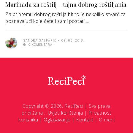
Marinada za roštilj – tajna dobrog roštiljanja
Za pripremu dobrog roštilja bitno je nekoliko stvarčica
poznavajući koje ćete i sami postati ...
SANDRA GAŠPARIĆ
09. 05. 2018.
0 KOMENTARA
Copyright © 2026. ReciReci | Sva prava
pridržana ::
Uvjeti korištenja
|
Privatnost
korisnika
|
Oglašavanje
|
Kontakt
|
O meni