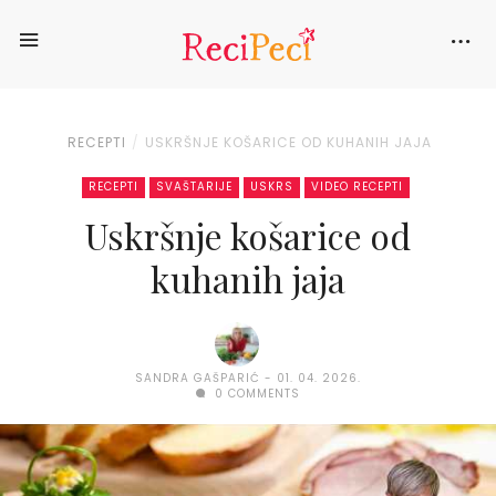
RECEPTI
USKRŠNJE KOŠARICE OD KUHANIH JAJA
RECEPTI
SVAŠTARIJE
USKRS
VIDEO RECEPTI
Uskršnje košarice od
kuhanih jaja
SANDRA GAŠPARIĆ
01. 04. 2026.
0 COMMENTS