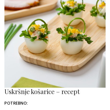
Uskršnje košarice – recept
POTREBNO: