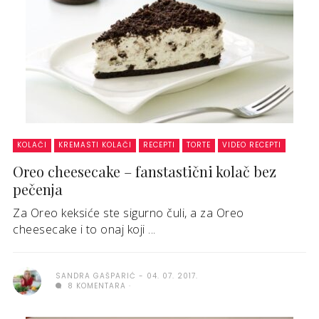
KOLAČI
KREMASTI KOLAČI
RECEPTI
TORTE
VIDEO RECEPTI
Oreo cheesecake – fanstastični kolač bez
pečenja
Za Oreo keksiće ste sigurno čuli, a za Oreo
cheesecake i to onaj koji ...
SANDRA GAŠPARIĆ
04. 07. 2017.
8 KOMENTARA