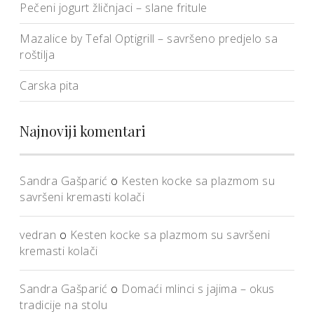
Pečeni jogurt žličnjaci – slane fritule
Mazalice by Tefal Optigrill – savršeno predjelo sa
roštilja
Carska pita
Najnoviji komentari
Sandra Gašparić
o
Kesten kocke sa plazmom su
savršeni kremasti kolači
vedran
o
Kesten kocke sa plazmom su savršeni
kremasti kolači
Sandra Gašparić
o
Domaći mlinci s jajima – okus
tradicije na stolu