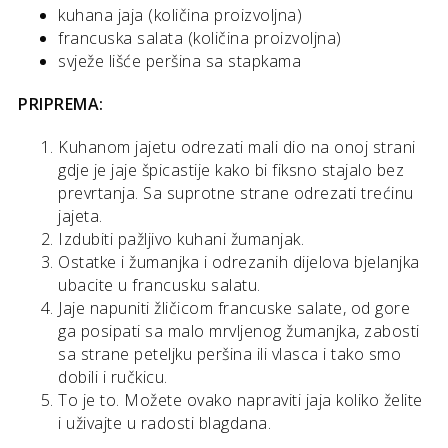
kuhana jaja (količina proizvoljna)
francuska salata (količina proizvoljna)
svježe lišće peršina sa stapkama
PRIPREMA:
Kuhanom jajetu odrezati mali dio na onoj strani
gdje je jaje špicastije kako bi fiksno stajalo bez
prevrtanja. Sa suprotne strane odrezati trećinu
jajeta.
Izdubiti pažljivo kuhani žumanjak.
Ostatke i žumanjka i odrezanih dijelova bjelanjka
ubacite u francusku salatu.
Jaje napuniti žličicom francuske salate, od gore
ga posipati sa malo mrvljenog žumanjka, zabosti
sa strane peteljku peršina ili vlasca i tako smo
dobili i ručkicu.
To je to. Možete ovako napraviti jaja koliko želite
i uživajte u radosti blagdana.