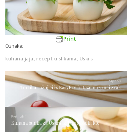
Print
Oznake:
kuhana jaja
recept u slikama
Uskrs
Sljedeći
Tortilja ražnjići iz EasyFry friteze na vrući zrak
Prethodni
Kuhana šunka za Uskrs iz Tefal Cook4Me