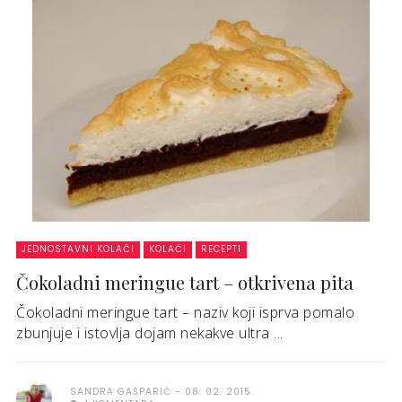
JEDNOSTAVNI KOLAČI
KOLAČI
RECEPTI
Čokoladni meringue tart – otkrivena pita
Čokoladni meringue tart – naziv koji isprva pomalo
zbunjuje i istovlja dojam nekakve ultra ...
SANDRA GAŠPARIĆ
08. 02. 2015.