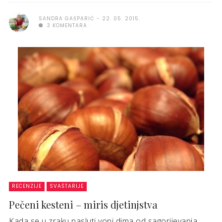
SANDRA GAŠPARIĆ
22. 05. 2015.
3 KOMENTARA
RECENZIJE
SVAŠTARIJE
Pečeni kesteni – miris djetinjstva
Kada se u zraku nasluti vonj dima od sagorijevanja