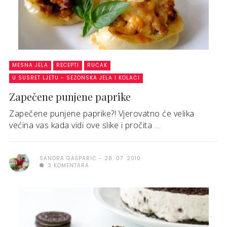
MESNA JELA
RECEPTI
RUČAK
U SUSRET LJETU - SEZONSKA JELA I KOLAČI
Zapečene punjene paprike
Zapečene punjene paprike?! Vjerovatno će velika
većina vas kada vidi ove slike i pročita ...
SANDRA GAŠPARIĆ
28. 07. 2010.
3 KOMENTARA