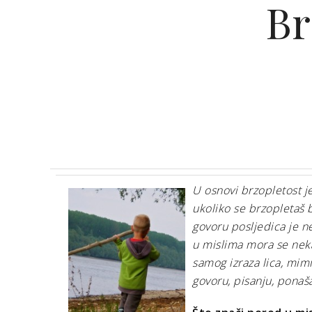
Br
U osnovi brzopletost je
ukoliko se brzopletaš b
govoru posljedica je n
u mislima mora se neka
samog izraza lica, mimi
govoru, pisanju, ponaš