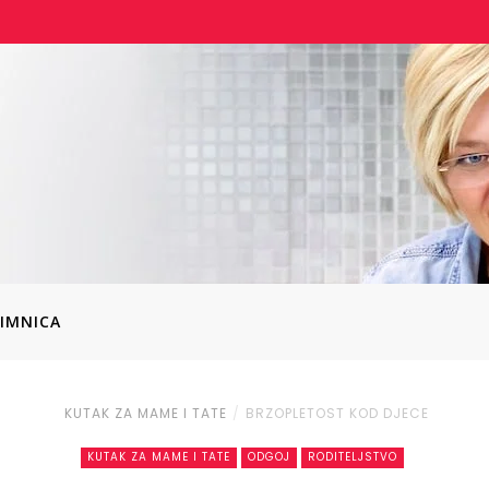
IMNICA
KUTAK ZA MAME I TATE
BRZOPLETOST KOD DJECE
KUTAK ZA MAME I TATE
ODGOJ
RODITELJSTVO