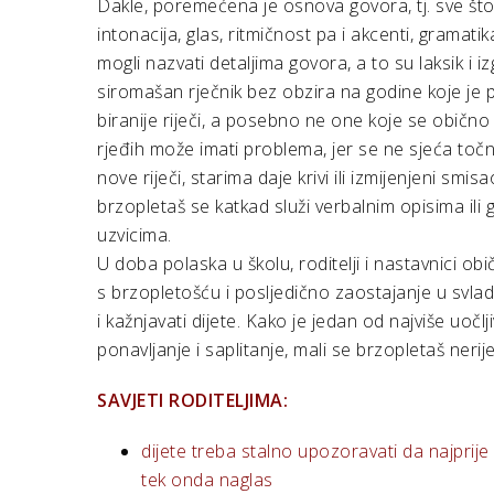
Dakle, poremećena je osnova govora, tj. sve što p
intonacija, glas, ritmičnost pa i akcenti, grama
mogli nazvati detaljima govora, a to su laksik i 
siromašan rječnik bez obzira na godine koje je p
biranije riječi, a posebno ne one koje se obično 
rjeđih može imati problema, jer se ne sjeća točn
nove riječi, starima daje krivi ili izmijenjeni smisa
brzopletaš se katkad služi verbalnim opisima ili
uzvicima.
U doba polaska u školu, roditelji i nastavnici o
s brzopletošću i posljedično zaostajanje u svlada
i kažnjavati dijete. Kako je jedan od najviše uoč
ponavljanje i saplitanje, mali se brzopletaš ner
SAVJETI RODITELJIMA:
dijete treba stalno upozoravati da najprije 
tek onda naglas