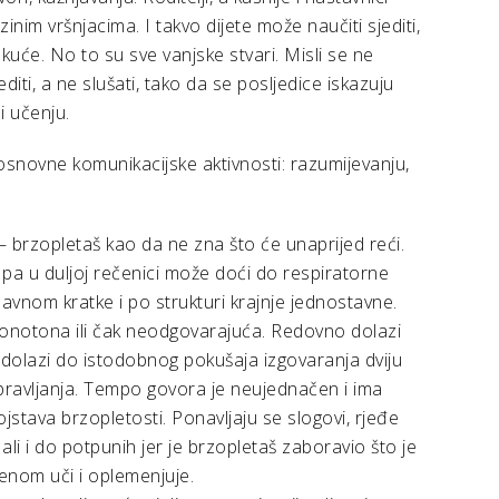
ezinim vršnjacima. I takvo dijete može naučiti sjediti,
z kuće. No to su sve vanjske stvari. Misli se ne
editi, a ne slušati, tako da se posljedice iskazuju
i učenju.
osnovne komunikacijske aktivnosti: razumijevanju,
– brzopletaš kao da ne zna što će unaprijed reći.
 pa u duljoj rečenici može doći do respiratorne
lavnom kratke i po strukturi krajnje jednostavne.
monotona ili čak neodgovarajuća. Redovno dolazi
 tj. dolazi do istodobnog pokušaja izgovaranja dviju
 ispravljanja. Tempo govora je neujednačen i ima
jstava brzopletosti. Ponavljaju se slogovi, rjeđe
ali i do potpunih jer je brzopletaš zaboravio što je
emenom uči i oplemenjuje.