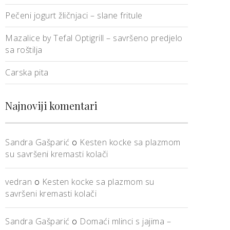
Pečeni jogurt žličnjaci – slane fritule
Mazalice by Tefal Optigrill – savršeno predjelo
sa roštilja
Carska pita
Najnoviji komentari
Sandra Gašparić
o
Kesten kocke sa plazmom
su savršeni kremasti kolači
vedran
o
Kesten kocke sa plazmom su
savršeni kremasti kolači
Sandra Gašparić
o
Domaći mlinci s jajima –