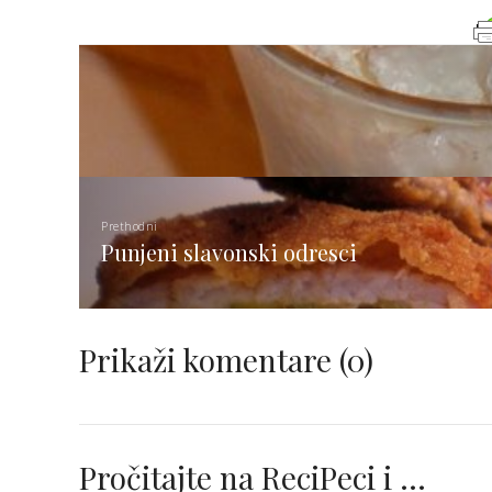
Prethodni
Punjeni slavonski odresci
Prikaži komentare
(0)
Pročitajte na ReciPeci i …