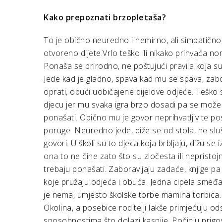
Kako prepoznati brzopletaša?
To je obično neuredno i nemirno, ali simpatično,
otvoreno dijete.Vrlo teško ili nikako prihvaća no
Ponaša se prirodno, ne poštujući pravila koja su u
Jede kad je gladno, spava kad mu se spava, zabo
oprati, obući uobičajene dijelove odjeće. Tešk
djecu jer mu svaka igra brzo dosadi pa se može
ponašati. Obično mu je govor neprihvatljiv te po
poruge. Neuredno jede, diže se od stola, ne slu
govori. U školi su to djeca koja brbljaju, dižu se
ona to ne čine zato što su zločesta ili nepristo
trebaju ponašati. Zaboravljaju zadaće, knjige p
koje pružaju odjeća i obuća. Jedna cipela smeđa
je nema, umjesto školske torbe mamina torbica
Okolina, a posebice roditelji lakše primjećuju 
sposobnostima što dolazi kasnije. Počinju prigovor