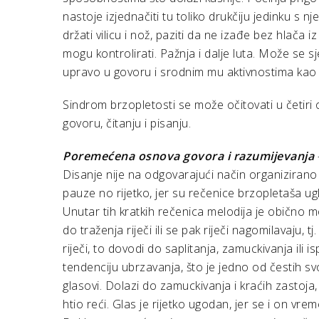
nastoje izjednačiti tu toliko drukčiju jedinku s nj
držati vilicu i nož, paziti da ne izađe bez hlača i
mogu kontrolirati. Pažnja i dalje luta. Može se sj
upravo u govoru i srodnim mu aktivnostima kao 
Sindrom brzopletosti se može očitovati u četiri 
govoru, čitanju i pisanju.
Poremećena osnova govora i razumijevanja
Disanje nije na odgovarajući način organizirano
pauze no rijetko, jer su rečenice brzopletaša ug
Unutar tih kratkih rečenica melodija je obično 
do traženja riječi ili se pak riječi nagomilavaju,
riječi, to dovodi do saplitanja, zamuckivanja ili
tendenciju ubrzavanja, što je jedno od čestih svo
glasovi. Dolazi do zamuckivanja i kraćih zastoja, 
htio reći. Glas je rijetko ugodan, jer se i on vr