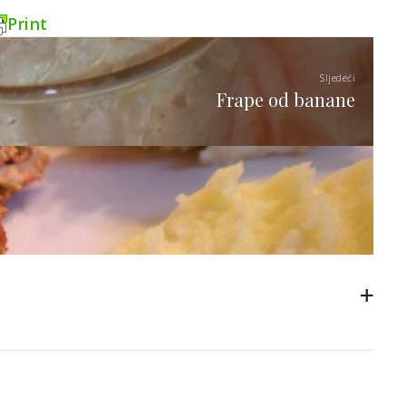
Print
Sljedeći
Frape od banane