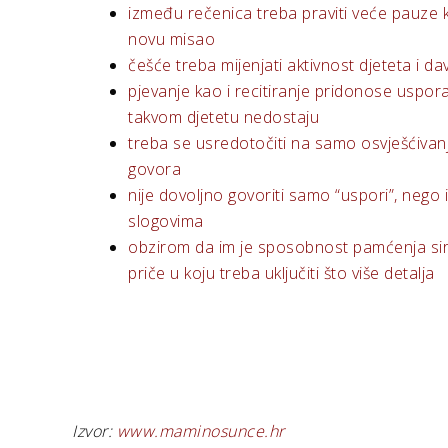
između rečenica treba praviti veće pauze k
novu misao
češće treba mijenjati aktivnost djeteta i d
pjevanje kao i recitiranje pridonose usporav
takvom djetetu nedostaju
treba se usredotočiti na samo osvješćivanj
govora
nije dovoljno govoriti samo “uspori”, nego
slogovima
obzirom da im je sposobnost pamćenja sirom
priče u koju treba uključiti što više detalja
Izvor:
www.maminosunce.hr