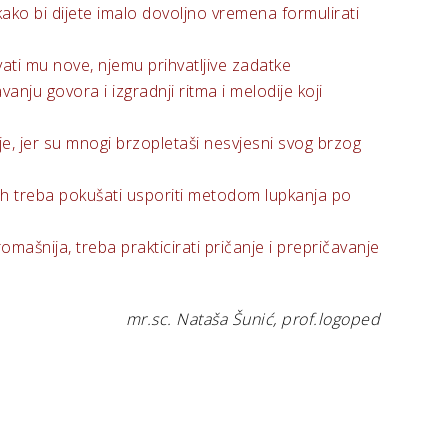
ako bi dijete imalo dovoljno vremena formulirati
avati mu nove, njemu prihvatljive zadatke
anju govora i izgradnji ritma i melodije koji
e, jer su mnogi brzopletaši nesvjesni svog brzog
 ih treba pokušati usporiti metodom lupkanja po
ašnija, treba prakticirati pričanje i prepričavanje
mr.sc. Nataša Šunić, prof.logoped