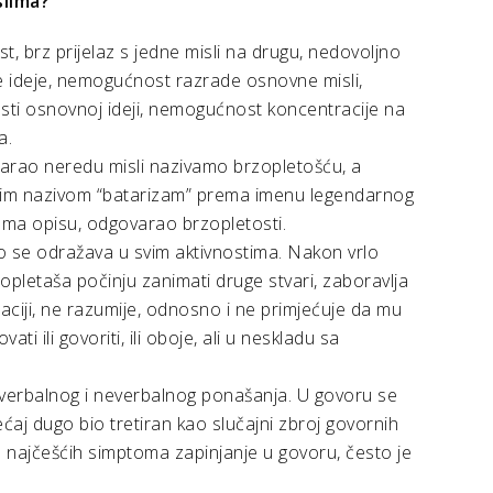
slima?
st, brz prijelaz s jedne misli na drugu, nedovoljno
 ideje, nemogućnost razrade osnovne misli,
sti osnovnoj ideji, nemogućnost koncentracije na
a.
ovarao neredu misli nazivamo brzopletošću, a
 starim nazivom “batarizam” prema imenu legendarnog
prema opisu, odgovarao brzopletosti.
o se odražava u svim aktivnostima. Nakon vrlo
opletaša počinju zanimati druge stvari, zaboravlja
ituaciji, ne razumije, odnosno i ne primjećuje da mu
i ili govoriti, ili oboje, ali u neskladu sa
e verbalnog i neverbalnog ponašanja. U govoru se
ćaj dugo bio tretiran kao slučajni zbroj govornih
d najčešćih simptoma zapinjanje u govoru, često je