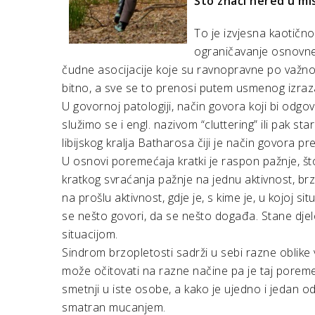
Što znači nered u mi
To je izvjesna kaotično
ograničavanje osnovne
čudne asocijacije koje su ravnopravne po važno
bitno, a sve se to prenosi putem usmenog izraz
U govornoj patologiji, način govora koji bi odg
služimo se i engl. nazivom “cluttering” ili pak
libijskog kralja Batharosa čiji je način govora 
U osnovi poremećaja kratki je raspon pažnje, št
kratkog svraćanja pažnje na jednu aktivnost, brz
na prošlu aktivnost, gdje je, s kime je, u kojoj s
se nešto govori, da se nešto događa. Stane djelovat
situacijom.
Sindrom brzopletosti sadrži u sebi razne oblik
može očitovati na razne načine pa je taj poreme
smetnji u iste osobe, a kako je ujedno i jedan o
smatran mucanjem.