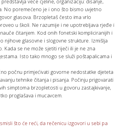
redstavlja veće cjeline, organizaciju: disanje,
tika. No poremećeno je i ono što bismo uvjetno
izgovor glasova. Brzopletaš često ima vrlo
roveo u školi. Ne razumije i ne upotrebljava rjeđe i
nauče čitanjem. Kod onih fonetski kompliciranijih i
o njihove glasovne i slogovne strukture. Izmišlja
o. Kada se ne može sjetiti riječi ili je ne zna
 gestama. Isto tako mnogo se služi poštapalicama i
bično počnu primjećivati govorne nedostatke djeteta
vanju tehnike čitanja i pisanja. Počinju prigovarati
ljivih simptoma brzopletosti u govoru zastajkivanje,
ijetko proglašava i mucavcem.
smisli što će reći, da rečenicu izgovori u sebi pa