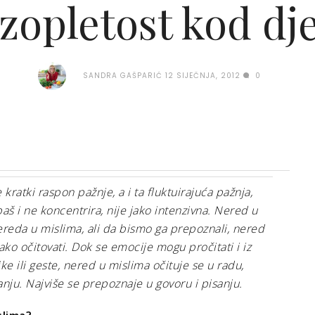
zopletost kod dj
SANDRA GAŠPARIĆ
12 SIJEČNJA, 2012
0
 kratki raspon pažnje, a i ta fluktuirajuća pažnja,
aš i ne koncentrira, nije jako intenzivna. Nered u
ereda u mislima, ali da bismo ga prepoznali, nered
ko očitovati. Dok se emocije mogu pročitati i iz
ke ili geste, nered u mislima očituje se u radu,
anju. Najviše se prepoznaje u govoru i pisanju.