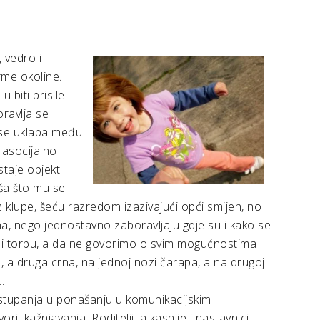
 vedro i
rme okoline.
 biti prisile.
ravlja se
o se uklapa među
 asocijalno
staje objekt
ša što mu se
 iz klupe, šeću razredom izazivajući opći smijeh, no
jna, nego jednostavno zaboravljaju gdje su i kako se
a i torbu, a da ne govorimo o svim mogućnostima
, a druga crna, na jednoj nozi čarapa, a na drugoj
…
odstupanja u ponašanju u komunikacijskim
i, kažnjavanja. Roditelji, a kasnije i nastavnici