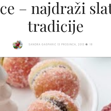
ce – najdraži sla
tradicije
SANDRA GAŠPARIĆ
13 PROSINCA, 2013
18