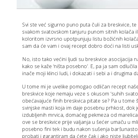
Svi ste već sigurno puno puta čuli za breskvice, t
svakom svatovskom tanjuru punom sitnih kolača il
koloritom izvrsno upotpunjuju listu božićnih kolač
sam da će vam i ovaj recept dobro doći na listi usk
No, isto tako većini ljudi su breskvice asocijacija na
kako se kaže ‘ništa posebno’. E, pa ja sam odlučil
inače moji klinci ludi, i dokazati i sebi a i drugima 
U tome mi je uvelike pomogao odličan recept naš
breskvice koje nemaju veze s okusom ‘suhih svatovs
obećavajuće finih breskvica pitate se? Pa u tome št
svinjske masti koja im daje posebnu prhkost, dok j
izdubljenih mrvica, domaćeg pekmeza od marelica 
ove se breskvice prije valjanja u šećer umaču u 
posebno fini tek i budu nakon sušenja baršunas
probati i garantiram da ćete čak i ako niste ljubitel