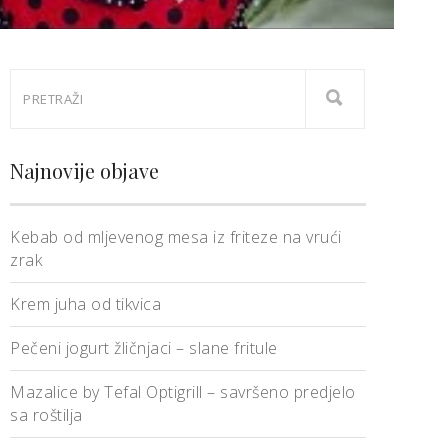
Najnovije objave
Kebab od mljevenog mesa iz friteze na vrući
zrak
Krem juha od tikvica
Pečeni jogurt žličnjaci – slane fritule
Mazalice by Tefal Optigrill – savršeno predjelo
sa roštilja