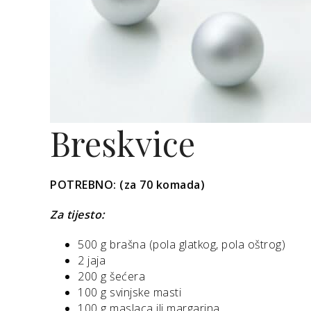
Breskvice
POTREBNO: (za 70 komada)
Za tijesto:
500 g brašna (pola glatkog, pola oštrog)
2 jaja
200 g šećera
100 g svinjske masti
100 g maslaca ili margarina