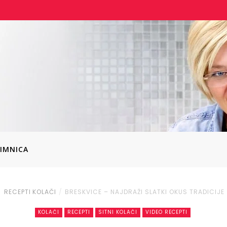
IMNICA
RECEPTI
KOLAČI
BRESKVICE – NAJDRAŽI SLATKI OKUS TRADICIJE
KOLAČI
RECEPTI
SITNI KOLAČI
VIDEO RECEPTI