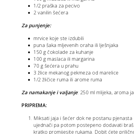
1/2 praška za pecivo
2 vanilin šećera
Za punjenje:
mrvice koje ste izdubili
puna šaka mljevenih oraha ili lješnjaka
150 g čokolade za kuhanje
100 g maslaca ili margarina
70 g šećera u prahu
3 žlice mekanog pekmeza od marelice
1/2 žličice ruma ili arome ruma
Za namakanje i valjanje
: 250 ml mlijeka, aroma ja
PRIPREMA:
Miksati jaja i šećer dok ne postanu pjenasta
ujednači pa potom postepeno dodavati brašno 
kratko promijesite rukama. Dobit ćete prilič