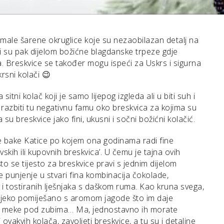
e male šarene okruglice koje su nezaobilazan detalj na
i su pak dijelom božićne blagdanske trpeze gdje
a. Breskvice se također mogu ispeći za Uskrs i sigurna
rsni kolači 😉
 sitni kolač koji je samo lijepog izgleda ali u biti suh i
a razbiti tu negativnu famu oko breskvica za kojima su
da su breskvice jako fini, ukusni i sočni božićni kolačić.
e bake Katice po kojem ona godinama radi fine
kih ili kupovnih breskvica’. U čemu je tajna ovih
o se tijesto za breskvice pravi s jednim dijelom
e punjenje u stvari fina kombinacija čokolade,
i tostiranih lješnjaka s daškom ruma. Kao kruna svega,
mlijeko pomiješano s aromom jagode što im daje
to meke pod zubima… Ma, jednostavno ih morate
j ovakvih kolača, zavoljeti breskvice, a tu su i detaljne