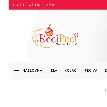
SAVJETI
OBITELJ
O MENI
NASLOVNA
JELA
KOLAČI
PECIVA
Z
R