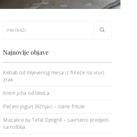
Najnovije objave
Kebab od mljevenog mesa iz friteze na vrući
zrak
Krem juha od tikvica
Pečeni jogurt žličnjaci – slane fritule
Mazalice by Tefal Optigrill – savršeno predjelo
sa roštilja