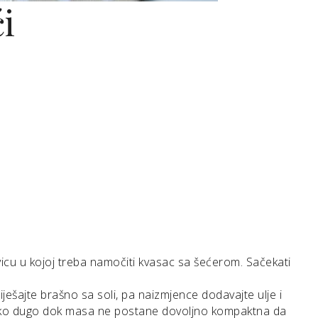
ći
vicu u kojoj treba namočiti kvasac sa šećerom. Sačekati
iješajte brašno sa soli, pa naizmjence dodavajte ulje i
 tako dugo dok masa ne postane dovoljno kompaktna da