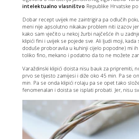
intelektualno vlasništvo
Republike Hrvatske p
Dobar recept uvijek me zaintrigira pa odlučih pokuš
meni nije apsolutno nikakav problem niti izazov jer k
kako sam vječito u nekoj žurbi najčešće ih u zadnje
klipići fini i uvijek se pojede sve. Ali ljudi moji, ka
doduše proboravila u kuhinji cijelo popodne) mi ih
toliko fino, mekano i podatno da to ne možete zami
Varaždinski klipići doista nisu bauk za pripremiti, 
prvo se tijesto zamijesi i diže oko 45 min. Pa se
min. Pa se onda klipići rolaju pa se opet tako slože
fenomenalan i doista se isplati probati. Jer, nisu svi k