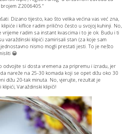
o brojem Z2006405.”
ati. Dizano tijesto, kao što velika većina vas već zna,
lipiće i kiflice radim prilično često u svojoj kuhinji. No,
 vrijeme radim sa instant kvascima i to je ok. Budu i ti
da su varaždinski klipići zamirisali stan (za koje sam
 jednostavno nismo mogli prestati jesti. To je nešto
sliti 😀
no odvojite si dosta vremena za pripremu i izradu, jer
 onda nareže na 25-30 komada koji se opet dižu oko 30
ni dižu 20-tak minuta. No, vjerujte, rezultat je
lipići, Varaždinski klipiči!