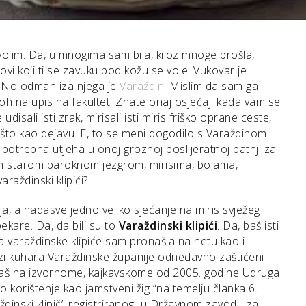
volim. Da, u mnogima sam bila, kroz mnoge prošla,
dovi koji ti se zavuku pod kožu se vole. Vukovar je
e. No odmah iza njega je
Varaždin
. Mislim da sam ga
đoh na upis na fakultet. Znate onaj osjećaj, kada vam se
disali isti zrak, mirisali isti miris friško oprane ceste,
Nešto kao dejavu. E, to se meni dogodilo s Varaždinom.
o potrebna utjeha u onoj groznoj poslijeratnoj patnji za
 starom baroknom jezgrom, mirisima, bojama,
raždinski klipići?
aja, a nadasve jedno veliko sjećanje na miris svježeg
ekare. Da, da bili su to
Varaždinski klipići
. Da, baš isti
za varaždinske klipiće sam pronašla na netu kao i
ruzi kuhara Varaždinske županije odnedavno zaštićeni
baš na izvornome, kajkavskome od 2005. godine Udruga
o korištenje kao jamstveni žig “na temelju članka 6.
ždinski klipič’, registriranog u Državnom zavodu za