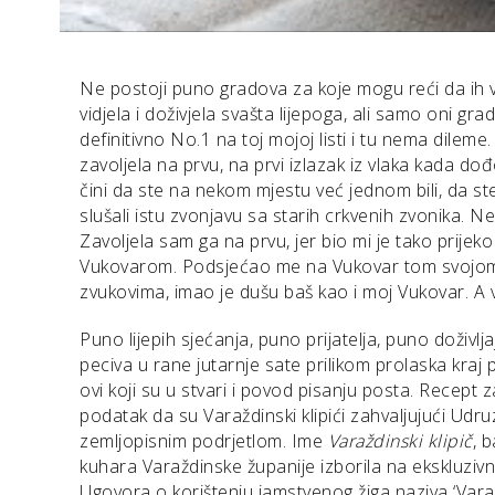
Ne postoji puno gradova za koje mogu reći da ih 
vidjela i doživjela svašta lijepoga, ali samo oni gra
definitivno No.1 na toj mojoj listi i tu nema dilem
zavoljela na prvu, na prvi izlazak iz vlaka kada do
čini da ste na nekom mjestu već jednom bili, da ste u
slušali istu zvonjavu sa starih crkvenih zvonika. 
Zavoljela sam ga na prvu, jer bio mi je tako prijek
Vukovarom. Podsjećao me na Vukovar tom svojom
zvukovima, imao je dušu baš kao i moj Vukovar. A va
Puno lijepih sjećanja, puno prijatelja, puno doživlj
peciva u rane jutarnje sate prilikom prolaska kraj p
ovi koji su u stvari i povod pisanju posta. Recept 
podatak da su Varaždinski klipići zahvaljujući Ud
zemljopisnim podrjetlom. Ime
Varaždinski klipič
, 
kuhara Varaždinske županije izborila na ekskluzivn
Ugovora o korištenju jamstvenog žiga naziva ‘Vara