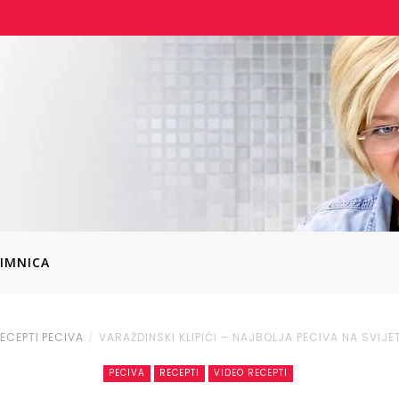
IMNICA
ECEPTI
PECIVA
VARAŽDINSKI KLIPIĆI – NAJBOLJA PECIVA NA SVIJE
PECIVA
RECEPTI
VIDEO RECEPTI