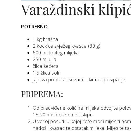
Varaždinski klipi
POTREBNO:
1 kg brašna
2 kockice svježeg kvasca (80 g)
600 ml toplog mlijeka
250 ml ulja
žlica šećera
1,5 žlica soli
jaje za premaz i sezam ili kim za posipanje
PRIPREMA:
Od predviđene količine mlijeka odvojite polo
15-20 min dok se ne uskipi.
U većoj posudi u kojoj ćete moći mijesiti pom
nadošli kvasac te ostatak mlijeka. Mijesite