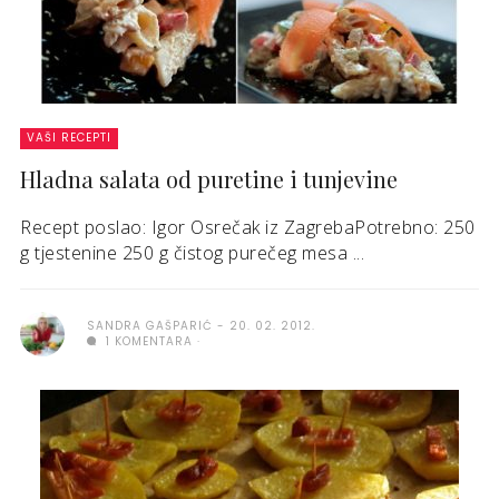
VAŠI RECEPTI
Hladna salata od puretine i tunjevine
Recept poslao: Igor Osrečak iz ZagrebaPotrebno: 250
g tjestenine 250 g čistog purečeg mesa ...
SANDRA GAŠPARIĆ
20. 02. 2012.
1 KOMENTARA