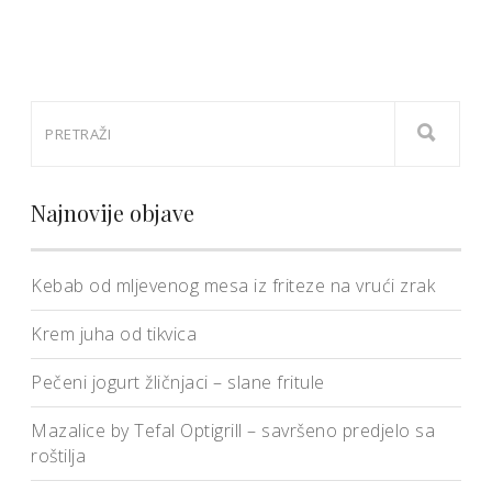
Najnovije objave
Kebab od mljevenog mesa iz friteze na vrući zrak
Krem juha od tikvica
Pečeni jogurt žličnjaci – slane fritule
Mazalice by Tefal Optigrill – savršeno predjelo sa
roštilja