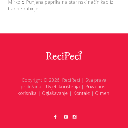
Mirko
o
Punjena paprika na starinski način kao iz
bakine kuhinje
Copyright © 2026. ReciReci | Sva prava
pridržana ::
Uvjeti korištenja
|
Privatnost
korisnika
|
Oglašavanje
|
Kontakt
|
O meni