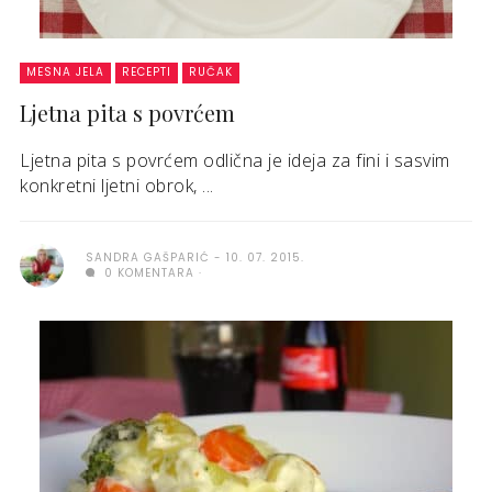
MESNA JELA
RECEPTI
RUČAK
Ljetna pita s povrćem
Ljetna pita s povrćem odlična je ideja za fini i sasvim
konkretni ljetni obrok, ...
SANDRA GAŠPARIĆ
10. 07. 2015.
0 KOMENTARA