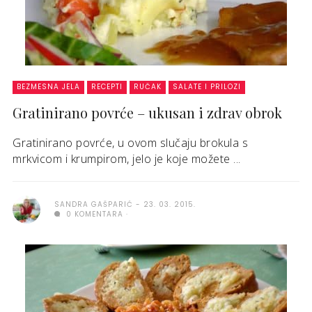
BEZMESNA JELA
RECEPTI
RUČAK
SALATE I PRILOZI
Gratinirano povrće – ukusan i zdrav obrok
Gratinirano povrće, u ovom slučaju brokula s
mrkvicom i krumpirom, jelo je koje možete ...
SANDRA GAŠPARIĆ
23. 03. 2015.
0 KOMENTARA