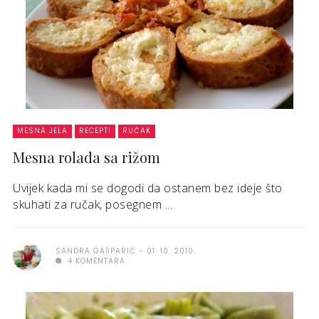
MESNA JELA
RECEPTI
RUČAK
Mesna rolada sa rižom
Uvijek kada mi se dogodi da ostanem bez ideje što
skuhati za ručak, posegnem ...
SANDRA GAŠPARIĆ
01. 10. 2010.
4 KOMENTARA