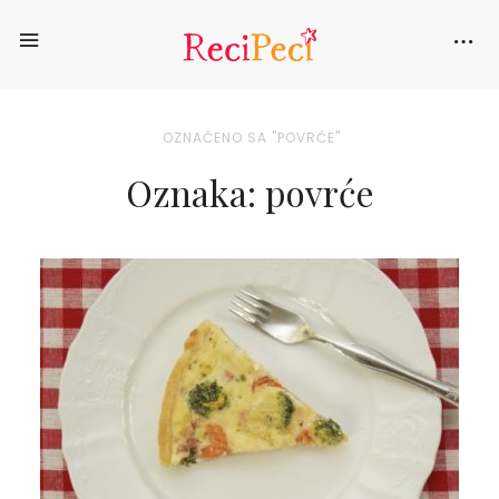
OZNAČENO SA "POVRĆE"
Oznaka: povrće