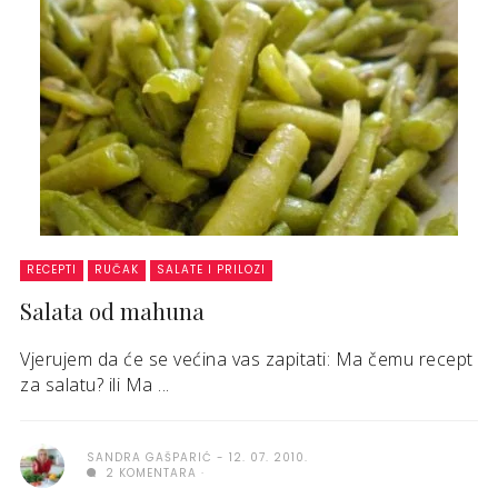
RECEPTI
RUČAK
SALATE I PRILOZI
Salata od mahuna
Vjerujem da će se većina vas zapitati: Ma čemu recept
za salatu? ili Ma ...
SANDRA GAŠPARIĆ
12. 07. 2010.
2 KOMENTARA