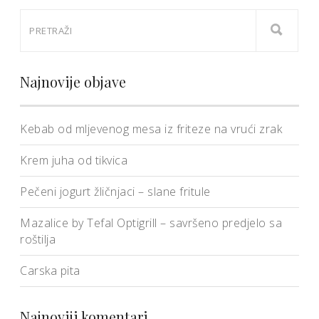
Najnovije objave
Kebab od mljevenog mesa iz friteze na vrući zrak
Krem juha od tikvica
Pečeni jogurt žličnjaci – slane fritule
Mazalice by Tefal Optigrill – savršeno predjelo sa
roštilja
Carska pita
Najnoviji komentari