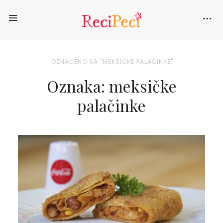
OZNAČENO SA "MEKSIČKE PALAČINKE"
Oznaka: meksičke
palačinke