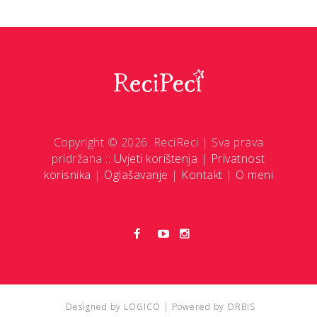
Copyright © 2026. ReciReci | Sva prava
pridržana ::
Uvjeti korištenja
|
Privatnost
korisnika
|
Oglašavanje
|
Kontakt
|
O meni
Designed by
LOGICO
| Powered by
ORBIS