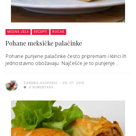
MESNA JELA
RECEPTI
RUČAK
Pohane meksičke palačinke
Pohane punjene palačinke često pripremam i klinci ih
jednostavno obožavaju. Najčešće je to punjenje ...
SANDRA GAŠPARIĆ
05. 07. 2015.
0 KOMENTARA