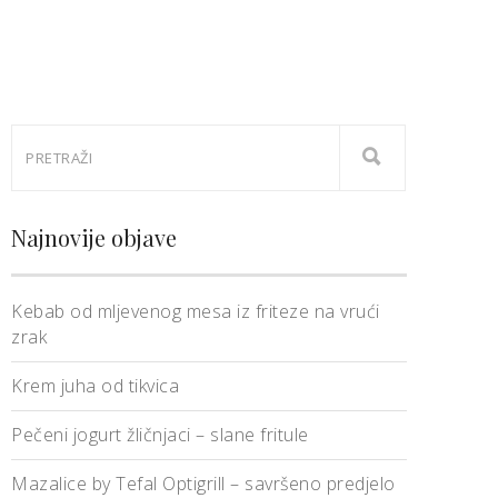
Najnovije objave
Kebab od mljevenog mesa iz friteze na vrući
zrak
Krem juha od tikvica
Pečeni jogurt žličnjaci – slane fritule
Mazalice by Tefal Optigrill – savršeno predjelo