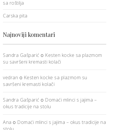
sa roštilja
Carska pita
Najnoviji komentari
Sandra Gašparić
o
Kesten kocke sa plazmom
su savršeni kremasti kolači
vedran
o
Kesten kocke sa plazmom su
savršeni kremasti kolači
Sandra Gašparić
o
Domaći mlinci s jajima –
okus tradicije na stolu
Ana
o
Domaći mlinci s jajima – okus tradicije na
stolu