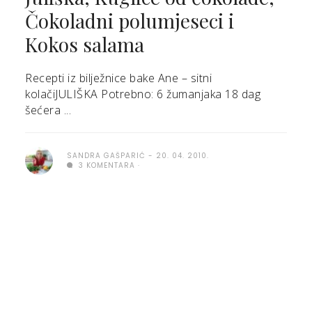
Čokoladni polumjeseci i
Kokos salama
Recepti iz bilježnice bake Ane – sitni
kolačiJULIŠKA Potrebno: 6 žumanjaka 18 dag
šećera ...
SANDRA GAŠPARIĆ
20. 04. 2010.
3 KOMENTARA