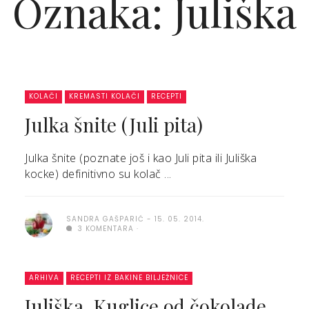
Oznaka: Juliška
KOLAČI
KREMASTI KOLAČI
RECEPTI
Julka šnite (Juli pita)
Julka šnite (poznate još i kao Juli pita ili Juliška
kocke) definitivno su kolač ...
SANDRA GAŠPARIĆ
15. 05. 2014.
3 KOMENTARA
ARHIVA
RECEPTI IZ BAKINE BILJEŽNICE
Juliška, Kuglice od čokolade,