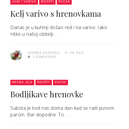
JUHE I VARIVA
RECEPTI
RUČAK
Kelj varivo s hrenovkama
Danas je u kuhinji došao red i na varivo. Iako
nitko u našoj obitelji ...
SANDRA GAŠPARIĆ
13. 04. 2010.
2 KOMENTARA
MESNA JELA
RECEPTI
RUČAK
Bodljikave hrenovke
Subota je kod nas doma dan kad se radi punom
parom. Bar dopodne. To ...