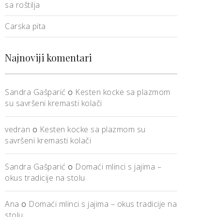
sa roštilja
Carska pita
Najnoviji komentari
Sandra Gašparić
o
Kesten kocke sa plazmom
su savršeni kremasti kolači
vedran
o
Kesten kocke sa plazmom su
savršeni kremasti kolači
Sandra Gašparić
o
Domaći mlinci s jajima –
okus tradicije na stolu
Ana
o
Domaći mlinci s jajima – okus tradicije na
stolu