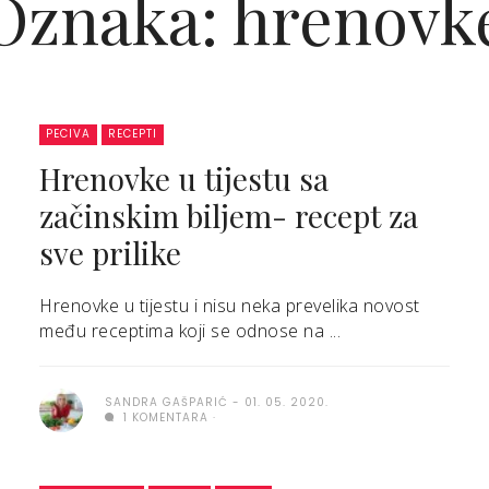
Oznaka: hrenovk
PECIVA
RECEPTI
Hrenovke u tijestu sa
začinskim biljem- recept za
sve prilike
Hrenovke u tijestu i nisu neka prevelika novost
među receptima koji se odnose na ...
SANDRA GAŠPARIĆ
01. 05. 2020.
1 KOMENTARA