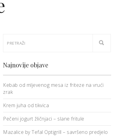
e
Najnovije objave
Kebab od mljevenog mesa iz friteze na vrući
zrak
Krem juha od tikvica
Pečeni jogurt žličnjaci – slane fritule
Mazalice by Tefal Optigrill – savršeno predjelo