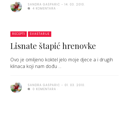
SANDRA GAŠPARIĆ
14. 03. 2010.
4 KOMENTARA
RECEPTI
SVAŠTARIJE
Lisnate štapić hrenovke
Ovo je omiljeno koktel jelo moje djece a i drugih
klinaca koji nam dođu ...
SANDRA GAŠPARIĆ
01. 03. 2010.
0 KOMENTARA