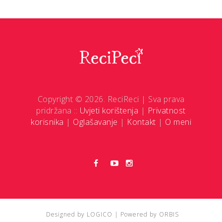
Copyright © 2026. ReciReci | Sva prava
pridržana ::
Uvjeti korištenja
|
Privatnost
korisnika
|
Oglašavanje
|
Kontakt
|
O meni
Designed by
LOGICO
| Powered by
ORBIS