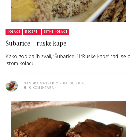
KOLAČI
RECEPTI
SITNI KOLAČI
Šubarice – ruske kape
Kako god da ih zvali, ‘Šubarice’ ili ‘Ruske kape’ radi se o
istom kolaču. ...
SANDRA GAŠPARIĆ
04. 01. 2014.
0 KOMENTARA