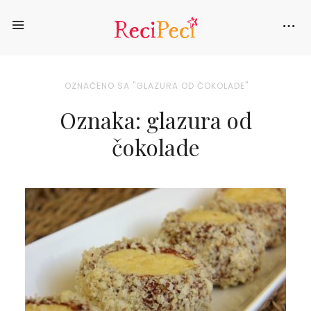
OZNAČENO SA "GLAZURA OD ČOKOLADE"
Oznaka: glazura od
čokolade