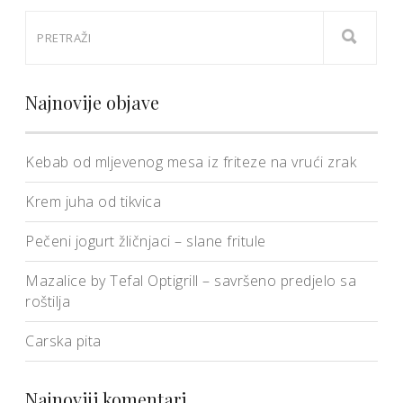
Najnovije objave
Kebab od mljevenog mesa iz friteze na vrući zrak
Krem juha od tikvica
Pečeni jogurt žličnjaci – slane fritule
Mazalice by Tefal Optigrill – savršeno predjelo sa
roštilja
Carska pita
Najnoviji komentari