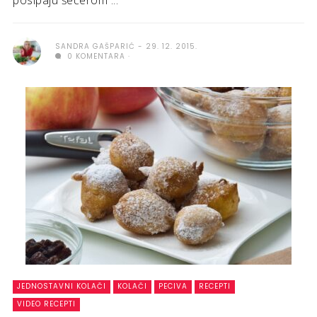
posipaju šećerom ...
SANDRA GAŠPARIĆ
29. 12. 2015.
0 KOMENTARA
JEDNOSTAVNI KOLAČI
KOLAČI
PECIVA
RECEPTI
VIDEO RECEPTI