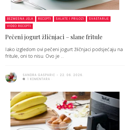
BEZMESNA JELA
RECEPTI
SALATE I PRILOZI
SVAŠTARIJE
VIDEO RECEPTI
Pečeni jogurt žličnjaci – slane fritule
Iako izgledom ovi pečeni jogurt žličnjaci podsjećaju na
fritule, oni to nisu. Ovo je ...
SANDRA GAŠPARIĆ
22. 06. 2026.
1 KOMENTARA