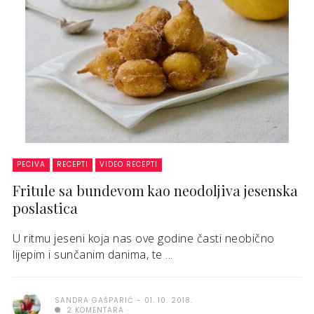
PECIVA
RECEPTI
VIDEO RECEPTI
Fritule sa bundevom kao neodoljiva jesenska
poslastica
U ritmu jeseni koja nas ove godine časti neobično
lijepim i sunčanim danima, te ...
SANDRA GAŠPARIĆ
01. 10. 2018.
2 KOMENTARA