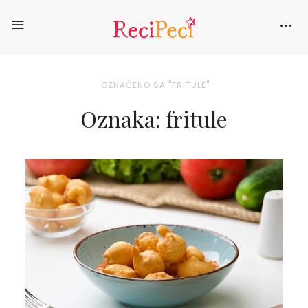
OZNAČENO SA "FRITULE"
Oznaka: fritule