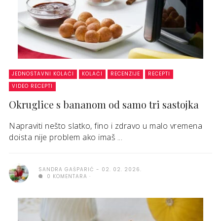
JEDNOSTAVNI KOLAČI
KOLAČI
RECENZIJE
RECEPTI
VIDEO RECEPTI
Okruglice s bananom od samo tri sastojka
Napraviti nešto slatko, fino i zdravo u malo vremena
doista nije problem ako imaš ...
SANDRA GAŠPARIĆ
02. 02. 2026.
0 KOMENTARA