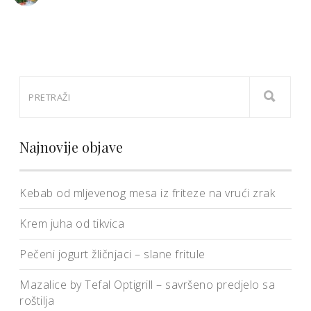
Najnovije objave
Kebab od mljevenog mesa iz friteze na vrući zrak
Krem juha od tikvica
Pečeni jogurt žličnjaci – slane fritule
Mazalice by Tefal Optigrill – savršeno predjelo sa
roštilja