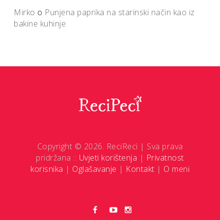
Mirko
o
Punjena paprika na starinski način kao iz
bakine kuhinje
Copyright © 2026. ReciReci | Sva prava
pridržana ::
Uvjeti korištenja
|
Privatnost
korisnika
|
Oglašavanje
|
Kontakt
|
O meni