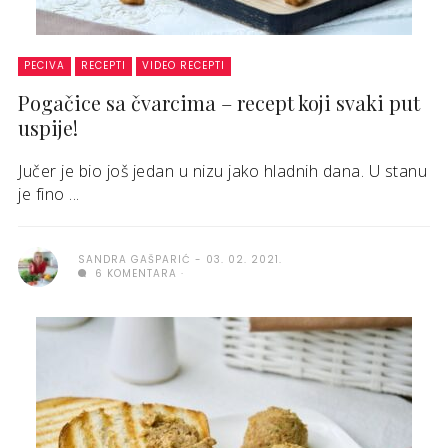
PECIVA
RECEPTI
VIDEO RECEPTI
Pogačice sa čvarcima – recept koji svaki put
uspije!
Jučer je bio još jedan u nizu jako hladnih dana. U stanu
je fino ...
SANDRA GAŠPARIĆ
03. 02. 2021.
6 KOMENTARA