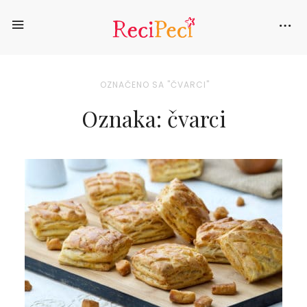
OZNAČENO SA "ČVARCI"
Oznaka: čvarci