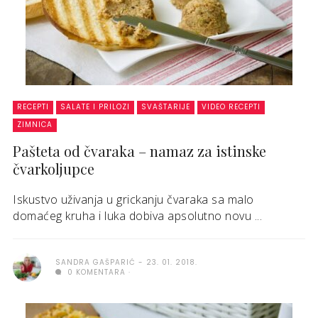
RECEPTI
SALATE I PRILOZI
SVAŠTARIJE
VIDEO RECEPTI
ZIMNICA
Pašteta od čvaraka – namaz za istinske
čvarkoljupce
Iskustvo uživanja u grickanju čvaraka sa malo
domaćeg kruha i luka dobiva apsolutno novu ...
SANDRA GAŠPARIĆ
23. 01. 2018.
0 KOMENTARA