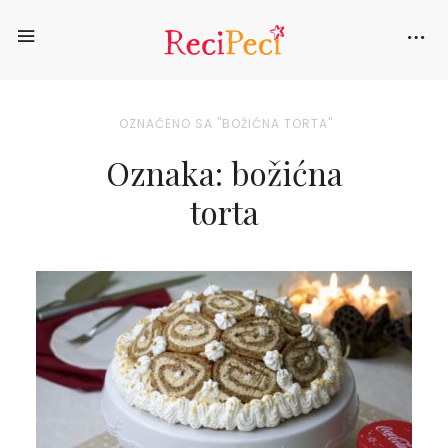
OZNAČENO SA "BOŽIĆNA TORTA"
Oznaka: božićna
torta