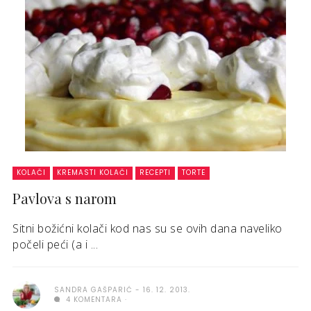
KOLAČI
KREMASTI KOLAČI
RECEPTI
TORTE
Pavlova s narom
Sitni božićni kolači kod nas su se ovih dana naveliko
počeli peći (a i ...
SANDRA GAŠPARIĆ
16. 12. 2013.
4 KOMENTARA