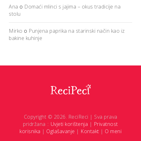
Ana
o
Domaći mlinci s jajima – okus tradicije na
stolu
Mirko
o
Punjena paprika na starinski način kao iz
bakine kuhinje
Copyright © 2026. ReciReci | Sva prava
pridržana ::
Uvjeti korištenja
|
Privatnost
korisnika
|
Oglašavanje
|
Kontakt
|
O meni