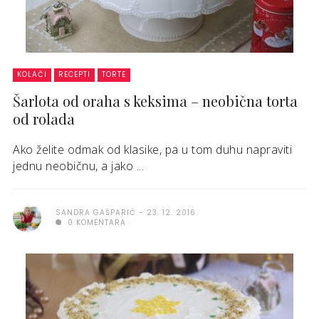
KOLAČI
RECEPTI
TORTE
Šarlota od oraha s keksima – neobična torta
od rolada
Ako želite odmak od klasike, pa u tom duhu napraviti
jednu neobičnu, a jako ...
SANDRA GAŠPARIĆ
23. 12. 2016.
0 KOMENTARA