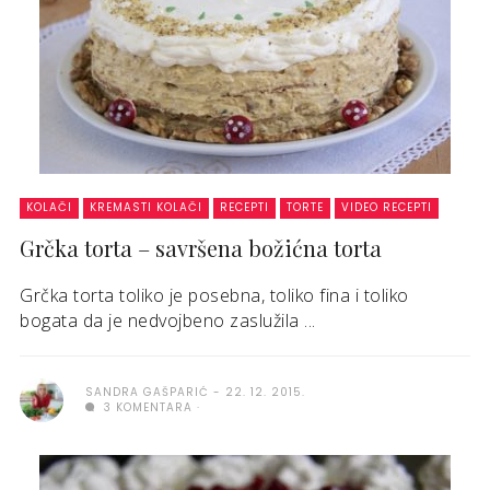
KOLAČI
KREMASTI KOLAČI
RECEPTI
TORTE
VIDEO RECEPTI
Grčka torta – savršena božićna torta
Grčka torta toliko je posebna, toliko fina i toliko
bogata da je nedvojbeno zaslužila ...
SANDRA GAŠPARIĆ
22. 12. 2015.
3 KOMENTARA