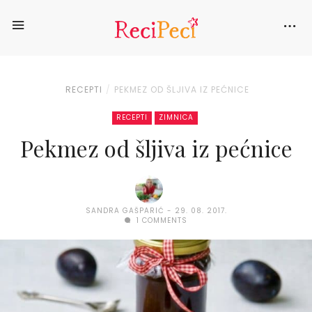
RECEPTI
PEKMEZ OD ŠLJIVA IZ PEĆNICE
RECEPTI
ZIMNICA
Pekmez od šljiva iz pećnice
SANDRA GAŠPARIĆ
29. 08. 2017.
1 COMMENTS