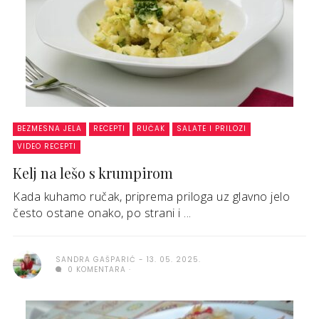
BEZMESNA JELA
RECEPTI
RUČAK
SALATE I PRILOZI
VIDEO RECEPTI
Kelj na lešo s krumpirom
Kada kuhamo ručak, priprema priloga uz glavno jelo
često ostane onako, po strani i ...
SANDRA GAŠPARIĆ
13. 05. 2025.
0 KOMENTARA