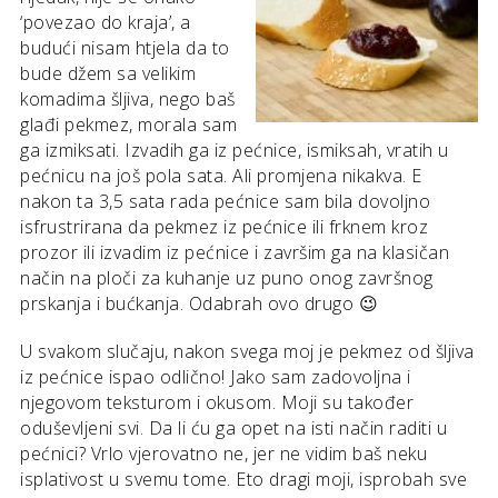
‘povezao do kraja’, a
budući nisam htjela da to
bude džem sa velikim
komadima šljiva, nego baš
glađi pekmez, morala sam
ga izmiksati. Izvadih ga iz pećnice, ismiksah, vratih u
pećnicu na još pola sata. Ali promjena nikakva. E
nakon ta 3,5 sata rada pećnice sam bila dovoljno
isfrustrirana da pekmez iz pećnice ili frknem kroz
prozor ili izvadim iz pećnice i završim ga na klasičan
način na ploči za kuhanje uz puno onog završnog
prskanja i bućkanja. Odabrah ovo drugo 😉
U svakom slučaju, nakon svega moj je pekmez od šljiva
iz pećnice ispao odlično! Jako sam zadovoljna i
njegovom teksturom i okusom. Moji su također
oduševljeni svi. Da li ću ga opet na isti način raditi u
pećnici? Vrlo vjerovatno ne, jer ne vidim baš neku
isplativost u svemu tome. Eto dragi moji, isprobah sve