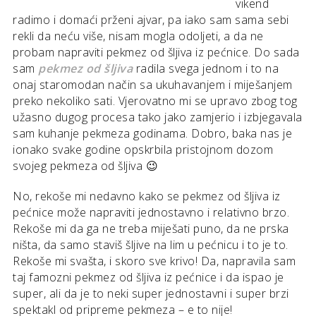
vikend
radimo i domaći prženi ajvar, pa iako sam sama sebi
rekli da neću više, nisam mogla odoljeti, a da ne
probam napraviti pekmez od šljiva iz pećnice. Do sada
sam
pekmez od šljiva
radila svega jednom i to na
onaj staromodan način sa ukuhavanjem i miješanjem
preko nekoliko sati. Vjerovatno mi se upravo zbog tog
užasno dugog procesa tako jako zamjerio i izbjegavala
sam kuhanje pekmeza godinama. Dobro, baka nas je
ionako svake godine opskrbila pristojnom dozom
svojeg pekmeza od šljiva 😉
No, rekoše mi nedavno kako se pekmez od šljiva iz
pećnice može napraviti jednostavno i relativno brzo.
Rekoše mi da ga ne treba miješati puno, da ne prska
ništa, da samo staviš šljive na lim u pećnicu i to je to.
Rekoše mi svašta, i skoro sve krivo! Da, napravila sam
taj famozni pekmez od šljiva iz pećnice i da ispao je
super, ali da je to neki super jednostavni i super brzi
spektakl od pripreme pekmeza – e to nije!