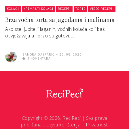
KOLAČI
KREMASTI KOLAČI
RECEPTI
TORTE
VIDEO RECEPTI
Brza voćna torta sa jagodama i malinama
Ako ste ljubitelji laganih, voćnih kolača koji baš
osvježavaju a i brzo su gotovi, ...
SANDRA GAŠPARIĆ
20. 05. 2020.
4 KOMENTARA
Copyright © 2026. ReciReci | Sva prava
pridržana ::
Uvjeti korištenja
|
Privatnost