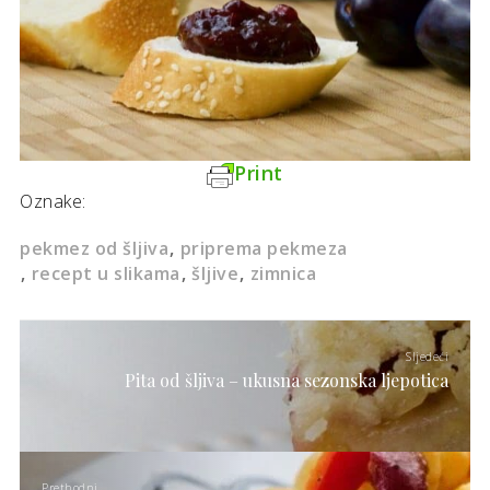
Print
Oznake:
pekmez od šljiva
priprema pekmeza
recept u slikama
šljive
zimnica
Sljedeći
Pita od šljiva – ukusna sezonska ljepotica
Prethodni