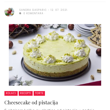
SANDRA GAŠPARIĆ
12. 07. 2021.
0 KOMENTARA
KOLAČI
RECEPTI
TORTE
Cheesecake od pistacija