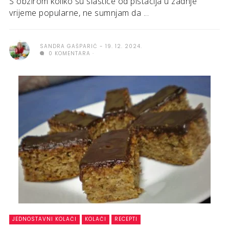
S obzirom koliko su slastice od pistacija u zadnje
vrijeme popularne, ne sumnjam da ...
SANDRA GAŠPARIĆ
19. 12. 2024.
0 KOMENTARA
JEDNOSTAVNI KOLAČI
KOLAČI
RECEPTI