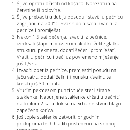
Šljive oprati i očistiti od koštica. Narezati ih na
četvrtine ili polovine.
Šljive prebaciti u dublju posudu i staviti u pećnicu
zagrijanu na 200°C. Svakih pola sata izvaditi iz
pećnice i promiješati.
Nakon 1,5 sat pečenja, izvaditi iz pećnice,
izmiksati štapnim mikserom ukoliko želite glatku
strukturu pekmeza, dodati šećer i promiješati.
Vratiti u pećnicu i peći uz povremeno miješanje
još 1,5 sat.
Izvaditi opet iz pećnice, premjestiti posudu na
jaču vatru, dodati želin i limunsku kiselinu te
kuhati još 30 minuta.
Vrućim pekmezom puniti vruće sterilizirane
staklenke. Napunjene staklenke držati u pećnici
na toplom 2 sata dok se na vrhu ne stvori blago
zapečena korica.
Još tople staklenke zatvoriti prigodnim
poklopcima te ih hladiti postepeno na sobnoj