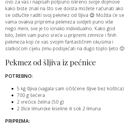
ovo za vas i napisah potpuno iskreno svoje dojmove
kako biste znali na što sve doista možete računati ako
se odlučite raditi svoj pekmez od šljiva 😉 Možda će se
vama ovakva priprema pekmeza svidjeti puno više
nego meni, sve je to ionako individualno. Kako god
bilo, želim vam puno sreće u pripremi zimnice i finih
pekmeza koji će vas svojim fantastičnim okusima i
slatkoćom cijelu zimu podsjećati na dugo toplo ljeto 🙂
Pekmez od šljiva iz pećnice
POTREBNO:
5 kg šljiva (vagala sam očišćene šljive bez koštica)
700 g šećera
2 vrećice želina (50 g)
2 žlice limunske kiseline ili sok 2 limuna
PRIPREMA: