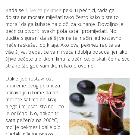
Kada se
šljive za pekmez
peku u pećnici, tada ga
doista ne morate miješati tako često kako biste to
morali da ga kuhate na ploči za kuhanje. Dovoljno je
pećnicu otvoriti svakih pola sata i promiješati. No
budite sigurani da se šljive na taj način jednostavno
neće raskašati do kraja. Ako ovaj pekmez radite sa
više šljiva, trebat će vam i veća i dublja posuda, jer ako
šljive pečete u plitkom limu iz pećnice, prskati će na sve
strane što god vam tko rekao o ovome.
Dakle, jednostavnost
pripreme ovog pekmeza
upravo je u tome da ne
morate satima biti kraj
njega i miješati stalno. I to
je odlično. No, nakon tri
sata pečenja na 200°C,
moj je pekmez i dalje bio
rijedak, nije se onako