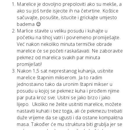
Marelice je dovoljno prepoloviti ako su mekše, a
ako su još tvrde isjecite ih na četvrtine. Koštice
sačuvajte, posušite, istucite i grickajte umjesto
badema 😉
Marlice stavite u veliku posudu i kuhajte u
početku na tihoj vatri i povremeno promiješajte.
Već nakon nekoliko minuta termičke obrade
marelice će se početi raskašavati. Ne zaboravite
pekmez od marelica svakih par minuta
promiješati!
Nakon 1,5 sat neprestanog kuhanja, usitnite
marelice štapnim mikserom. Ja to radim
jednostavno tako da uronim štapni mikser u
posudu u kojoj se pekmez kuha i prođem njime
par puta kroz sve. Usitni se jako brzo i jako
lijepo. Ukoliko ne želite usitniti marelice, možete
nastaviti kuhati i bez toga, ali će pekmezu trebati
duže vrijeme da se ugusti i da ostane kompaktna
masa. Također će mu struktura biti grublja jer se