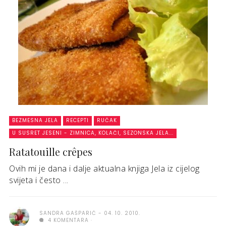
BEZMESNA JELA
RECEPTI
RUČAK
U SUSRET JESENI - ZIMNICA, KOLAČI, SEZONSKA JELA...
Ratatouille crêpes
Ovih mi je dana i dalje aktualna knjiga Jela iz cijelog
svijeta i često ...
SANDRA GAŠPARIĆ
04. 10. 2010.
4 KOMENTARA