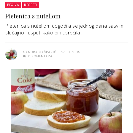
PECIVA
RECEPTI
Pletenica s nutellom
Pletenica s nutellom dogodila se jednog dana sasvim
slučajno i usput, kako bih usrećila ...
SANDRA GAŠPARIĆ
23. 11. 2015.
0 KOMENTARA