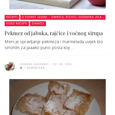
RECEPTI
U SUSRET JESENI - ZIMNICA, KOLAČI, SEZONSKA JELA...
VIDEO RECEPTI
ZIMNICA
Pekmez od jabuka, rajčice i voćnog sirupa
Meni je spravljanje pekmeza i marmelada uvijek bio
sinonim za jaaako puno posla koji ...
SANDRA GAŠPARIĆ
02. 09. 2010.
7 KOMENTARA