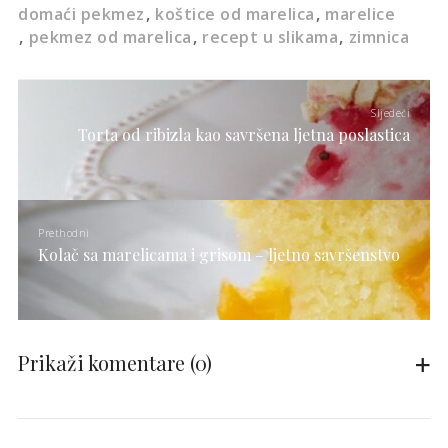
domaći pekmez
koštice od marelica
marelice
pekmez od marelica
recept u slikama
zimnica
Sljedeći
Torta od ribizla kao savršena ljetna poslastica
Prethodni
Kolač sa marelicama i grisom – ljetno savršenstvo
Prikaži komentare
(0)