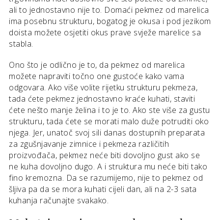
ali to jednostavno nije to. Domaći pekmez od marelica
ima posebnu strukturu, bogatog je okusa i pod jezikom
doista možete osjetiti okus prave svježe marelice sa
stabla.
Ono što je odlično je to, da pekmez od marelica
možete napraviti točno one gustoće kako vama
odgovara. Ako više volite rijetku strukturu pekmeza,
tada ćete pekmez jednostavno kraće kuhati, staviti
ćete nešto manje želina i to je to. Ako ste više za gustu
strukturu, tada ćete se morati malo duže potruditi oko
njega. Jer, unatoč svoj sili danas dostupnih preparata
za zgušnjavanje zimnice i pekmeza različitih
proizvođača, pekmez neće biti dovoljno gust ako se
ne kuha dovoljno dugo. A i struktura mu neće biti tako
fino kremozna. Da se razumijemo, nije to pekmez od
šljiva pa da se mora kuhati cijeli dan, ali na 2-3 sata
kuhanja računajte svakako.