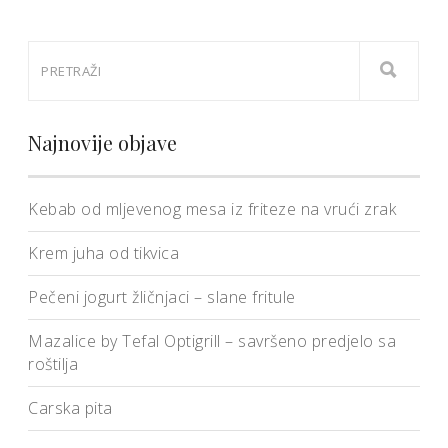
Najnovije objave
Kebab od mljevenog mesa iz friteze na vrući zrak
Krem juha od tikvica
Pečeni jogurt žličnjaci – slane fritule
Mazalice by Tefal Optigrill – savršeno predjelo sa
roštilja
Carska pita