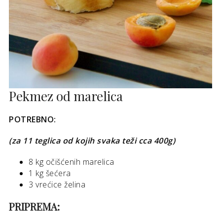
Pekmez od marelica
POTREBNO:
(za 11 teglica od kojih svaka teži cca 400g)
8 kg očišćenih marelica
1 kg šećera
3 vrećice želina
PRIPREMA: