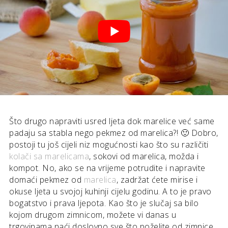
Što drugo napraviti usred ljeta dok marelice već same
padaju sa stabla nego pekmez od marelica?! 🙂 Dobro,
postoji tu još cijeli niz mogućnosti kao što su različiti
kolači sa marelicama
, sokovi od marelica, možda i
kompot. No, ako se na vrijeme potrudite i napravite
domaći pekmez od
marelica
, zadržat ćete mirise i
okuse ljeta u svojoj kuhinji cijelu godinu. A to je pravo
bogatstvo i prava ljepota. Kao što je slučaj sa bilo
kojom drugom zimnicom, možete vi danas u
trgovinama naći doslovno sve što poželite od zimnice,