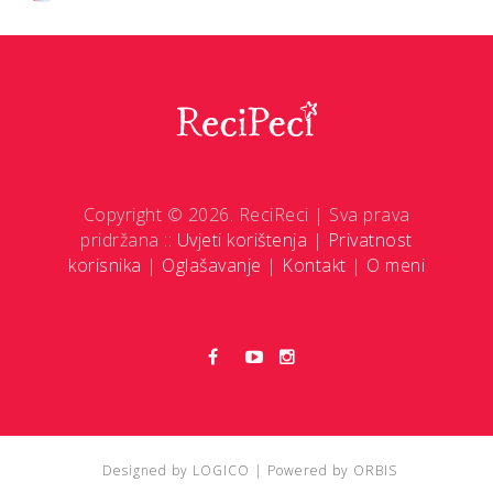
Copyright © 2026. ReciReci | Sva prava
pridržana ::
Uvjeti korištenja
|
Privatnost
korisnika
|
Oglašavanje
|
Kontakt
|
O meni
Designed by
LOGICO
| Powered by
ORBIS