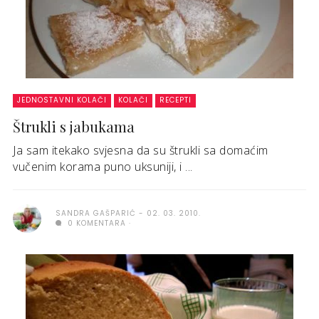
JEDNOSTAVNI KOLAČI
KOLAČI
RECEPTI
Štrukli s jabukama
Ja sam itekako svjesna da su štrukli sa domaćim
vučenim korama puno uksuniji, i ...
SANDRA GAŠPARIĆ
02. 03. 2010.
0 KOMENTARA