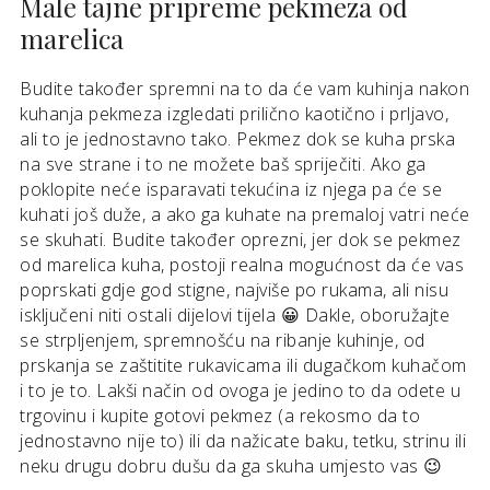
Male tajne pripreme pekmeza od
marelica
Budite također spremni na to da će vam kuhinja nakon
kuhanja pekmeza izgledati prilično kaotično i prljavo,
ali to je jednostavno tako. Pekmez dok se kuha prska
na sve strane i to ne možete baš spriječiti. Ako ga
poklopite neće isparavati tekućina iz njega pa će se
kuhati još duže, a ako ga kuhate na premaloj vatri neće
se skuhati. Budite također oprezni, jer dok se pekmez
od marelica kuha, postoji realna mogućnost da će vas
poprskati gdje god stigne, najviše po rukama, ali nisu
isključeni niti ostali dijelovi tijela 😀 Dakle, oboružajte
se strpljenjem, spremnošću na ribanje kuhinje, od
prskanja se zaštitite rukavicama ili dugačkom kuhačom
i to je to. Lakši način od ovoga je jedino to da odete u
trgovinu i kupite gotovi pekmez (a rekosmo da to
jednostavno nije to) ili da nažicate baku, tetku, strinu ili
neku drugu dobru dušu da ga skuha umjesto vas 😉