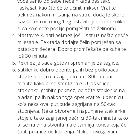
voće samo od sebe neće nikada baš tako
raskašati kao što će to učiniti mikser. Vratite
pekmez nakon miksanja na vatru, dodajte skoro
sav šećer (od onog 1 kg ostavite jedino nekoliko
žlica koje ćete poslije pomiješati sa želinom).
Nastavite kuhati pekmez još 1 sat uz nešto češće
miješanje. Tek tada dodajte želin pomiješan sa
ostatkom šećera. Dobro promiješajte pa kuhajte
još 30 minuta.
Pekmez je sada gotov i spreman je za teglice.
Satklenke dobro operite pa ih bez poklopaca
stavite u pećnicu zagrijanu na 180C na par
minuta kako bi se sterilizirale. U još vruće
staklenke, grabite pekmez, odlažite staklenke na
pladanj pa ih nakon toga opet vratite u pećnicu
koja neka ovaj put bude zagrijana na 50-tak
stupnjeva. Neka otvorene i napunjene staklenke
stoje u tako zagrijanoj pećnici 30-tak minuta kako
bi se na vrhu stvorila malo tamnija korica koja će
štititi pekmez od kvarenja. Nakon ovoga vam