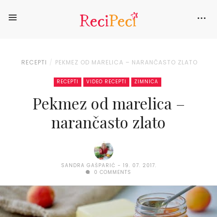
RECEPTI
PEKMEZ OD MARELICA – NARANČASTO ZLATO
RECEPTI
VIDEO RECEPTI
ZIMNICA
Pekmez od marelica –
narančasto zlato
SANDRA GAŠPARIĆ
19. 07. 2017.
0 COMMENTS