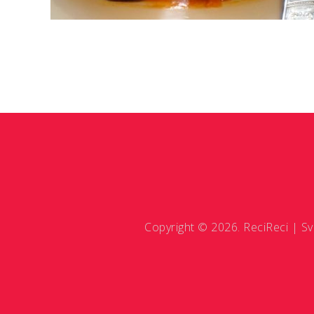
Copyright © 2026. ReciReci | Sv