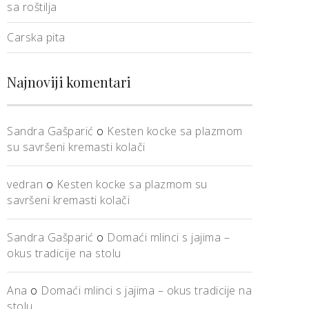
sa roštilja
Carska pita
Najnoviji komentari
Sandra Gašparić
o
Kesten kocke sa plazmom
su savršeni kremasti kolači
vedran
o
Kesten kocke sa plazmom su
savršeni kremasti kolači
Sandra Gašparić
o
Domaći mlinci s jajima –
okus tradicije na stolu
Ana
o
Domaći mlinci s jajima – okus tradicije na
stolu