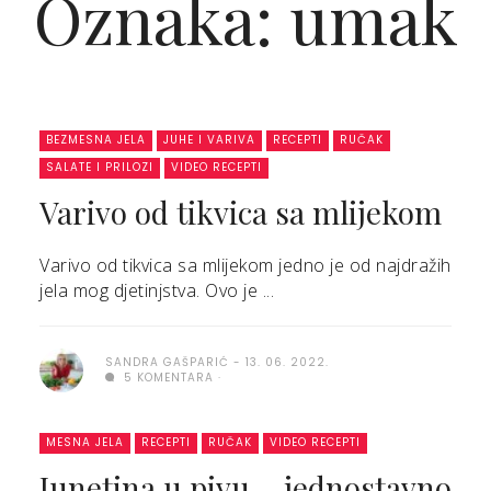
Oznaka: umak
BEZMESNA JELA
JUHE I VARIVA
RECEPTI
RUČAK
SALATE I PRILOZI
VIDEO RECEPTI
Varivo od tikvica sa mlijekom
Varivo od tikvica sa mlijekom jedno je od najdražih
jela mog djetinjstva. Ovo je ...
SANDRA GAŠPARIĆ
13. 06. 2022.
5 KOMENTARA
MESNA JELA
RECEPTI
RUČAK
VIDEO RECEPTI
Junetina u pivu – jednostavno