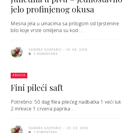
jelo profinjenog okusa
Mesna jela u umacima sa prilogom od tjestenine
bilo koje vrste omiljena su kod ...
SANDRA GAŠPARIĆ
19. 06. 2018.
0 KOMENTARA
ARHIVA
Fini pileći saft
Potrebno: 50 dag filea pilećeg nadbatka 1 veći luk
2 mrkvice 1 crvena paprika ...
SANDRA GAŠPARIĆ
23. 02. 2010.
7 KOMENTARA