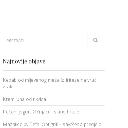
Najnovije objave
Kebab od mljevenog mesa iz friteze na vrući
zrak
Krem juha od tikvica
Pečeni jogurt žličnjaci – slane fritule
Mazalice by Tefal Optigrill – savršeno predjelo