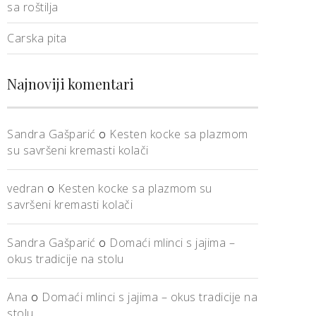
sa roštilja
Carska pita
Najnoviji komentari
Sandra Gašparić
o
Kesten kocke sa plazmom
su savršeni kremasti kolači
vedran
o
Kesten kocke sa plazmom su
savršeni kremasti kolači
Sandra Gašparić
o
Domaći mlinci s jajima –
okus tradicije na stolu
Ana
o
Domaći mlinci s jajima – okus tradicije na
stolu