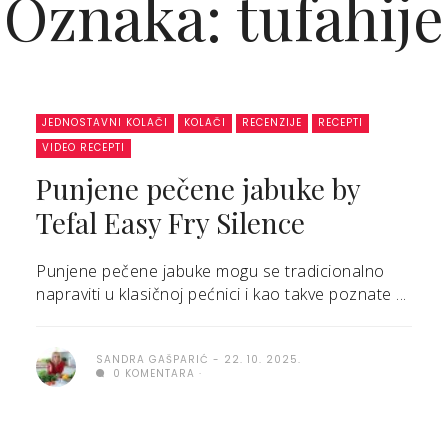
Oznaka: tufahije
JEDNOSTAVNI KOLAČI
KOLAČI
RECENZIJE
RECEPTI
VIDEO RECEPTI
Punjene pečene jabuke by
Tefal Easy Fry Silence
Punjene pečene jabuke mogu se tradicionalno
napraviti u klasičnoj pećnici i kao takve poznate ...
SANDRA GAŠPARIĆ
22. 10. 2025.
0 KOMENTARA