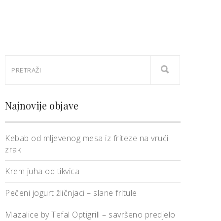
Najnovije objave
Kebab od mljevenog mesa iz friteze na vrući
zrak
Krem juha od tikvica
Pečeni jogurt žličnjaci – slane fritule
Mazalice by Tefal Optigrill – savršeno predjelo